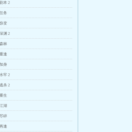
剧本 2
巨任务
生惊变
深渊 2
露森林
徒重逢
罪加身
水牢 2
逃杀 2
动重生
卦江湖
观尽碎
徒再逢