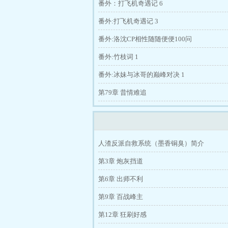
番外：打飞机奇遇记 6
番外:打飞机奇遇记 3
番外:洛沈CP相性随随便便100问
番外:竹枝词 1
番外:冰妹与冰哥的巅峰对决 1
第79章 昔情难追
人渣反派自救系统（墨香铜臭）简介
第3章 炮灰挡道
第6章 出师不利
第9章 百战峰主
第12章 狂刷好感