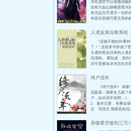
浮在虚空可以吞噬战舰
也有大如山脉横渡星河
有无边无尽湮灭一切的
有背生双翅可爱无害的精
类从蓝星走出，建立联
古武推广提升身体素质
人渣反派自救系统
际环境，与万族争锋，
空间和资源，打下了一
“还能不能好好看种
疆域。 四百年后，联邦
了！” 沈垣穿书穿成了
一个普通学生，机缘巧
主虐到死去活来的人渣
一枚种子，从此踏上武
沈清秋。 要知道，原作
征服星辰大海的通神之
后可是被洛冰河活生生
棍啊人棍！ 沈清秋内心
泥马狂奔而过： “不是
绮户流年
男主大腿，可是谁让这
的是暗黑系，有仇必报
《绮户流年》 谢家
的类型啊！” 为什么女
冠磊落；谢家女儿呢？
走的剧情都要强加给他。
户，似水流年说明：1
作为一个人渣反派却要
2、基本日更，有事会
主角挡刀挡枪舍己为人？
文 完结文 感谢意如洗
秋：“……我觉得我还可
的美图，她的新作 朋
一下。”
喜欢的话去看看
吞噬星空签到三万
年