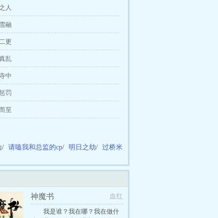
中之人
消雪融
棍二更
圈真乱
华寺中
统惩罚
约而至
山
/
请嗑我和总监的cp
/
明日之劫
/
过桥米
神魔书
血红
我是谁？我在哪？我在做什