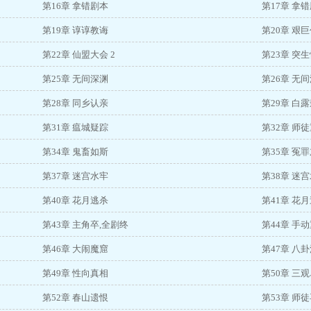
第16章 拿错剧本
第17章 拿错
第19章 谆谆教诲
第20章 艰
第22章 仙盟大会 2
第23章 突
第25章 无间深渊
第26章 无间
第28章 同乡认亲
第29章 白
第31章 瘟城疑踪
第32章 师
第34章 鬼畜如斯
第35章 冤
第37章 迷宫水牢
第38章 迷宫
第40章 花月逃杀
第41章 花月
第43章 主角卒,全剧终
第44章 手
第46章 大闹魔窟
第47章 八
第49章 性向真相
第50章 三
第52章 春山遗恨
第53章 师