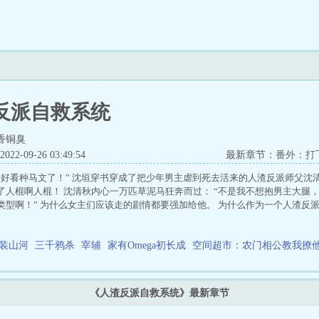
反派自救系统
香铜臭
2-09-26 03:49:54
最新章节：
番外：打
好好看种马文了！” 沈垣穿书穿成了把少年男主虐到死去活来的人渣反派师父沈
了人棍啊人棍！ 沈清秋内心一万匹草泥马狂奔而过： “不是我不想抱男主大腿
类型啊！” 为什么女主们应该走的剧情都要强加给他。 为什么作为一个人渣反
我觉得我还可以再抢救一下。”
装山河
三千鸦杀
宰辅
家有Omega初长成
空间超市：农门相公教我撩
《人渣反派自救系统》最新章节