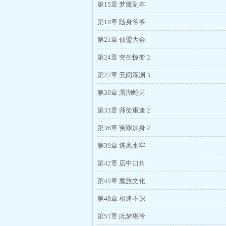
第15章 梦魔副本
第18章 随身爷爷
第21章 仙盟大会
第24章 突生惊变 2
第27章 无间深渊 3
第30章 露湖蛇男
第33章 师徒重逢 2
第36章 冤罪加身 2
第39章 逃离水牢
第42章 店中口角
第45章 魔族文化
第48章 相逢不识
第51章 此梦堪怜