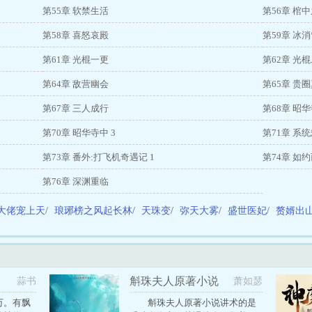
第55章 软禁生活
第56章 棺
第58章 喜怒哀殿
第59章 冰
第61章 光棍一更
第62章 光
第64章 敌营幽会
第65章 贵
第67章 三人成行
第68章 昭
第70章 昭华寺中 3
第71章 系
第73章 番外:打飞机奇遇记 1
第74章 如
第76章 深渊重临
大佬宠上天
/
琅琊榜之风起长林
/
天珠变
/
弥天大雾
/
盛世医妃
/
赘婿出
斛珠夫人原著小说
蒜书
萧如瑟
万。有飘
斛珠夫人原著小说讲术的是