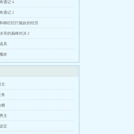
奇遇记 4
奇遇记 2
次和柳巨巨打魅妖的经历
冰哥的巅峰对决 2
键道具
骨魔岭
男主
任务
给糖
坑男主
俗设定