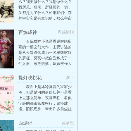
么？我要做什么？我想做什么？
我所见、所闻、所经历的一切，
又都是为了什么？如果我们生存
的宇宙它是有意识的，那么宇宙
会不会感到寂寞？
百炼成神
恩赐解脱
百炼成神小说是恩赐解脱所
著的一部玄幻大作，主要讲述的
是从云端跌落成为一名卑微家奴
的罗征，冥冥中把自己炼成了一
件兵器、家族败落，妹妹被强大
势力囚禁，罗征的命运究竟是上
天安排好的，还是所谓的无命
提灯映桃花
淮上
者？
表面上是冰冷寡言的富家少
爷，但是楚河的身份却并不是看
上去那么简单。夜幕降临，看似
宁静的都市妖魔横行，鬼怪肆
虐。旧识现身，牵出许多前尘往
事。危机仍在，且看王霸之气爆
表每天都被自己帅醒攻和坚强不
西游记
吴承恩
息打不死受（误到天际）如何夫