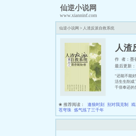
仙逆小说网
www.xianninf.com
仙逆小说网
>
人渣反派自救系统
人渣
作 者：墨
最后更新：202
“还能不能
活生生削成
千倍奉还的
秋：“……
❀ 推荐阅读：
逢狼时刻
别对我克制
戏
苍穹珠
炼气练了三千年