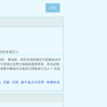
历史
飞机奇遇记 6
清秋。 要知道，原作沈清秋最后可是被洛冰河
，可是谁让这男主他妈的是暗黑系，有仇必报
派却要不断地为主角挡刀挡枪舍己为人？ 沈清
他
求败
问棺
极牛鬼才在异界
神澜奇域