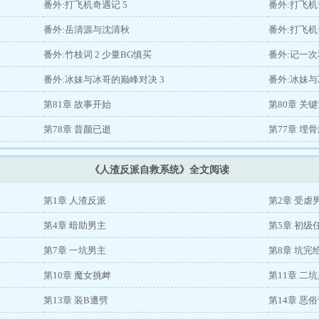
番外:打飞机奇遇记 5
番外:打飞机
番外:岳清源与沈清秋
番外:打飞机
番外:竹枝词 2 少量BG慎买
番外:记一
番外:冰妹与冰哥的巅峰对决 3
番外:冰妹与
第81章 故事开始
第80章 关
第78章 昔颜已逝
第77章 埋
《人渣反派自救系统》全文阅读
第1章 人渣反派
第2章 受虐
第4章 暗助男主
第5章 初级
第7章 一坑男主
第8章 坑完
第10章 魔女挑衅
第11章 二
第13章 装B遭劈
第14章 恶