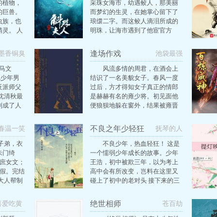
的植物，
采珠女海市，幼遇鲛人，那美丽
的巨兽。
而梦幻的生灵，在她掌心留下了
虫族，也
琅缳二字。而这鲛人滴泪所成的
灵。 人
明珠，让海市遇到了他宦官方
邦，依靠
诸，曾经的年轻俊秀的六翼将、
，适应星
清海公世子，而今却隐于皇帝之
逢场作戏
墨香铜臭
池袋最强
抢夺生存
侧，操纵着黑衣羽林军。他和帝
片大大的
旭之间纠葛不清的命运，渐渐消
马文
风流多情的周君，在酒会上
月图星上
失在他唇边似是而非的笑痕中。
把少年男
结识了一名美貌女子。春风一度
合获得了
大徵朝，九州上又一个庞大的帝
反派师父
过后，方才得知女子真正的情郎
道，走上
国。曾经的内乱夺去了年轻皇帝
沈清秋最
是赫赫有名的雍少将。初见面他
路。
褚仲旭所有要守护的东西，所谓
削成了人
便狼狈地躲在窗外，结果被雍晋
百姓和国家，只不过是他要求解
一万匹草
开枪给吓得摔下楼，滚了一身泥
脱的工具。遭人痛恨也好，被亲
我不想抱
巴。自此二人的纠缠便剪不断理
不良之年少轻狂
春温一笑
抚琴的人
兄弟背叛也好，一切都已经不再
男主他妈
还乱，面对雍晋不知其意的亲近
重要。他自己创造的太平盛世，
千倍奉还
与强势，周君的回应与反击，就
子弟，衣
不良少年，热血轻狂！ 这是
要自己毁去。 万骑奔流，旌旗变
主们应该
像一场精彩的探戈，你进我退，
朱门绮
一个懦弱少年成长的故事。少年
幻，这一世波澜壮阔，终将成就
 为什么
没有绝对的赢家。 风流少爷受X
、庶女文；
王浩，初中被欺三年，以为考上
倾国的传奇。而那晶莹圆润的鲛
不断地为
官二代攻 有女装情节，慎入 架空
请假。完结
高中会有所改变，岂料在这里又
珠，散落满地，辉映着每个人的
 沈清
背景
大人帮制
碰上了初中的老对头 接下来的三
旋动命运。…
以再抢救
友的文，
年要怎么过，忍辱偷生还是挥拳
反抗，少年王浩面临最艰难的选
绝世相师
喜爱吃黄
苍百劫
择。 李毅吧神贴之一，点击数
瓜