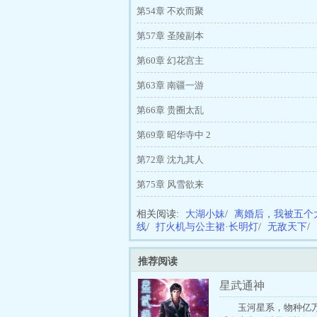
第54章 不欢而聚
第57章 圣陵副本
第60章 幻花宫主
第63章 南疆一游
第66章 贵圈太乱
第69章 昭华寺中 2
第72章 沈九其人
第75章 风雪欲来
相关阅读:
大湖小妹
/
离婚后，我被五个
线
/
打火机与公主裙·长明灯
/
无敌天下
/
推荐阅读
星武通神
玉河星系，物种亿