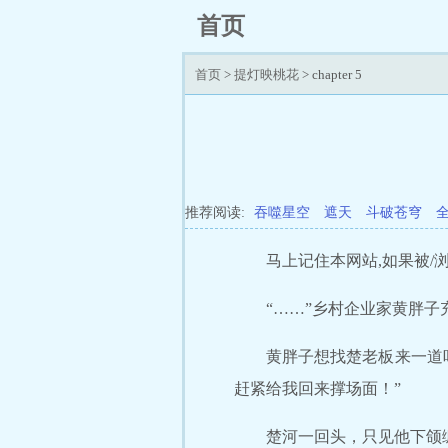
首页
首页
>
提灯映桃花
> chapter 5
推荐阅读:
吞噬星空
遮天
斗破苍穹
马上记住本网站,如果被/浏/
“……”乡村企业家黄胖子
黄胖子想找楚老板来一道
赶紧给我回来撑场面！”
楚河一回头，只见他下颌