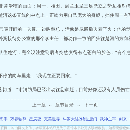
非常滑稽的画面：周一、相田、颜兰玉呈三足鼎立之势互相对
楚河这条直线的中点上，正竭力用自己庞大的身躯，挡住周一有
气喘吁吁的一边跑一边叫楚总，活像是屁股后边着了火；他的
外宾接待办公室的那个李主任，都动作一致的回头往楚河的方向
把抓住楚河，完全没注意到后者突然变得有点苍白的脸色：“有个
不停的向车里走，“我现在正要回家。”
长恳切道：“市消防局已经出动往您家赶，目前好像还没有人员伤亡
上一章
←
章节目录
→
下一页
高手
万界独尊
星辰变
完美世界
斗罗大陆2绝世唐门
武神主宰
剑来
互联网，均由网友上传，转载至本站只是为了宣传本书让更多读者欣赏，如发现侵犯你