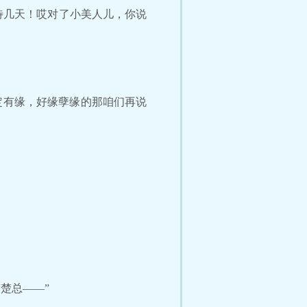
待几天！哎对了小美人儿，你说
定有缘，好缘孽缘的那咱们再说
楚总——”