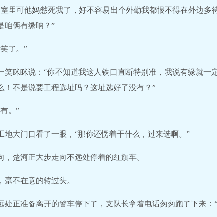
公室里可他妈憋死我了，好不容易出个外勤我都恨不得在外边多
是咱俩有缘呐？”
笑了。”
周一笑眯眯说：“你不知道我这人铁口直断特别准，我说有缘就一
么！不是说要工程选址吗？这址选好了没有？”
有。”
工地大门口看了一眼，“那你还愣着干什么，过来选啊。”
向，楚河正大步走向不远处停着的红旗车。
，毫不在意的转过头。
远处正准备离开的警车停下了，支队长拿着电话匆匆跑了下来：“