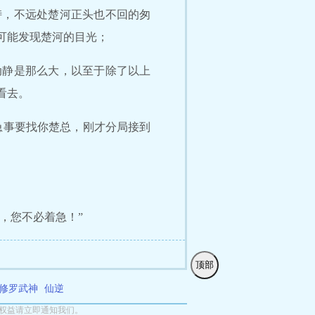
峙，不远处楚河正头也不回的匆
可能发现楚河的目光；
动静是那么大，以至于除了以上
看去。
急事要找你楚总，刚才分局接到
，您不必着急！”
顶部
修罗武神
仙逆
权益请立即通知我们。