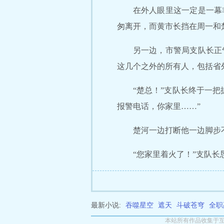
在外人眼里这一定是一幕
匆离开，而黄市长挡在周一和
另一边，市警局支队长正
这几个之外的所有人，包括省
“楚总！”支队长终于一
报警电话，你家里……”
楚河一边打断他一边脚步
“您家里着火了！”支队
最新小说:
吞噬星空
遮天
斗破苍穹
全职
本站所有作品收集于