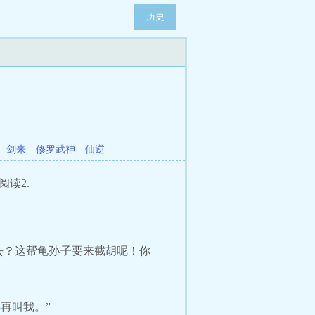
历史
剑来
修罗武神
仙逆
阅读2.
去？这帮龟孙子要来截胡呢！你
再叫我。”