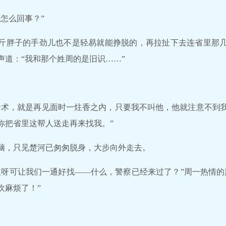
怎么回事？”
斤胖子的手劲儿也不是轻易就能挣脱的，再拉扯下去连省里那
声道：“我和那个姓周的是旧识……”
个术，就是再见面时一炷香之内，只要我不叫他，他就注意不到
你把省里这帮人送走再来找我。”
脑，只见楚河已匆匆脱身，大步向外走去。
哎呀可让我们一通好找——什么，警察已经来过了？”周一热情的
欢麻烦了！”