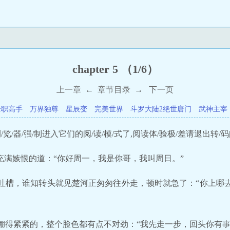
chapter 5 （1/6）
上一章
←
章节目录
→
下一页
全职高手
万界独尊
星辰变
完美世界
斗罗大陆2绝世唐门
武神主宰
览/器/强/制进入它们的阅/读/模/式了,阅读体/验极/差请退出转/码
充满嫉恨的道：“你好周一，我是你哥，我叫周日。”
吐槽，谁知转头就见楚河正匆匆往外走，顿时就急了：“你上哪
绷得紧紧的，整个脸色都有点不对劲：“我先走一步，回头你有事