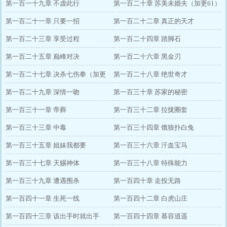
第一百一十九章 不虚此行
第一百二十章 苏美未婚夫（加更61）
第一百二十一章 只要一招
第一百二十二章 真正的天才
第一百二十三章 享受过程
第一百二十四章 踏脚石
第一百二十五章 巅峰对决
第一百二十六章 黑金刃
第一百二十七章 决杀七伤拳（加更
第一百二十八章 绝世奇才
62）
第一百二十九章 深情一吻
第一百三十章 苏家的秘密
第一百三十一章 帝葬
第一百三十二章 拉拢圈套
第一百三十三章 中毒
第一百三十四章 饿狼扑白兔
第一百三十五章 姐妹我都要
第一百三十六章 汗血宝马
第一百三十七章 天赐神体
第一百三十八章 特殊能力
第一百三十九章 遭遇围杀
第一百四十章 走投无路
第一百四十一章 生死一线
第一百四十二章 白虎山庄
第一百四十三章 该出手时就出手
第一百四十四章 慕容逍遥