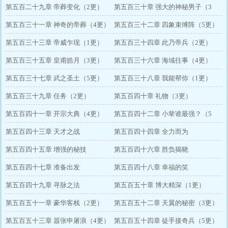
第五百二十九章 帝葬变化（2更）
第五百三十章 强大的神秘男子（3
第五百三十一章 神奇的帝葬（4更）
更）
第五百三十二章 四象束缚阵（5更）
第五百三十三章 帝威乍现（1更）
第五百三十四章 此乃帝兵（2更）
第五百三十五章 皇甫皓月（3更）
第五百三十六章 海域往事（4更）
第五百三十七章 武之圣土（5更）
第五百三十八章 我能帮你（1更）
第五百三十九章 任务（2更）
第五百四十章 礼物（3更）
第五百四十一章 开宗大典（4更）
第五百四十二章 小辈谁最强？（5
第五百四十三章 天才之战
更）
第五百四十四章 全力而为
第五百四十五章 增强的秘技
第五百四十六章 胜负揭晓
第五百四十七章 准备出发
第五百四十八章 幸福的笑
第五百四十九章 寻脉之法
第五百五十章 博大精深（1更）
第五百五十一章 豪华客栈（2更）
第五百五十二章 天翼的秘密（3更）
第五百五十三章 嚣张申屠浪（4更）
第五百五十四章 徒手接奇兵（5更）