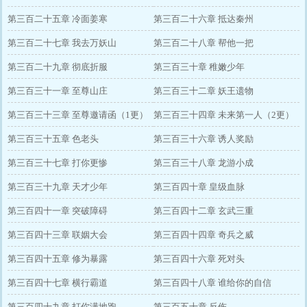
第三百二十五章 冷面姜寒
第三百二十六章 抵达秦州
第三百二十七章 我去万妖山
第三百二十八章 帮他一把
第三百二十九章 彻底折服
第三百三十章 稚嫩少年
第三百三十一章 至尊山庄
第三百三十二章 妖王遗物
第三百三十三章 至尊邀请函（1更）
第三百三十四章 未来第一人（2更）
第三百三十五章 色老头
第三百三十六章 诱人奖励
第三百三十七章 打你更惨
第三百三十八章 龙游小成
第三百三十九章 天才少年
第三百四十章 皇级血脉
第三百四十一章 突破障碍
第三百四十二章 玄武三重
第三百四十三章 联姻大会
第三百四十四章 奇兵之威
第三百四十五章 修为暴露
第三百四十六章 死对头
第三百四十七章 横行霸道
第三百四十八章 谁给你的自信
第三百四十九章 打你满地跑
第三百五十章 反伤