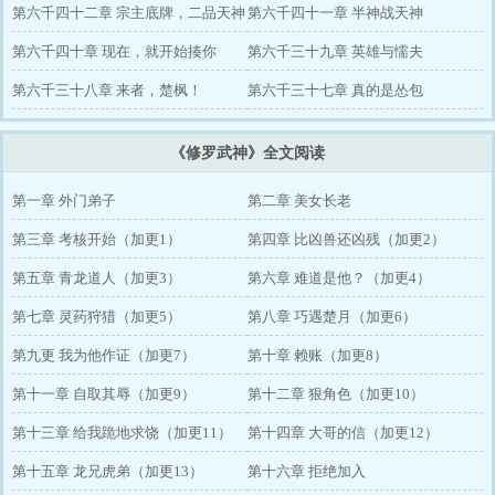
第六千四十二章 宗主底牌，二品天神
第六千四十一章 半神战天神
第六千四十章 现在，就开始揍你
第六千三十九章 英雄与懦夫
第六千三十八章 来者，楚枫！
第六千三十七章 真的是怂包
《修罗武神》全文阅读
第一章 外门弟子
第二章 美女长老
第三章 考核开始（加更1）
第四章 比凶兽还凶残（加更2）
第五章 青龙道人（加更3）
第六章 难道是他？（加更4）
第七章 灵药狩猎（加更5）
第八章 巧遇楚月（加更6）
第九更 我为他作证（加更7）
第十章 赖账（加更8）
第十一章 自取其辱（加更9）
第十二章 狠角色（加更10）
第十三章 给我跪地求饶（加更11）
第十四章 大哥的信（加更12）
第十五章 龙兄虎弟（加更13）
第十六章 拒绝加入