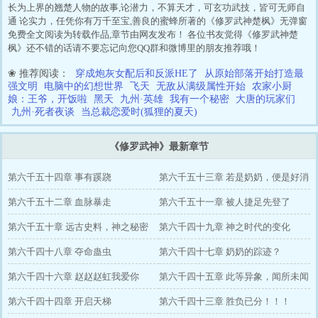
长为上界的翘楚人物的故事,论潜力，不算天才，可玄功武技，皆可无师自
通 论实力，任凭你有万千至宝,善良的蜜蜂所著的《修罗武神楚枫》无弹窗
免费全文阅读为转载作品,章节由网友发布！ 各位书友觉得《修罗武神楚
枫》还不错的话请不要忘记向您QQ群和微博里的朋友推荐哦！
❀ 推荐阅读：
穿成炮灰女配后和反派HE了
从原始部落开始打造最
强文明
电脑中的幻想世界
飞天
无敌从满级属性开始
农家小厨
娘：王爷，开饭啦
黑天
九州·英雄
我有一个秘密
大唐的玩家们
九州·死者夜谈
当总裁恋爱时(狐狸的夏天)
《修罗武神》最新章节
第六千五十四章 事有蹊跷
第六千五十三章 若是奶奶，便是好消
第六千五十二章 血脉暴走
息
第六千五十一章 被人捷足先登了
第六千五十章 远古史料，神之秘密
第六千四十九章 神之时代的变化
第六千四十八章 夺命蛊虫
第六千四十七章 奶奶的踪迹？
第六千四十六章 赵赵赵虹我爱你
第六千四十五章 此等异象，闻所未闻
第六千四十四章 开启天梯
第六千四十三章 胜负已分！！！