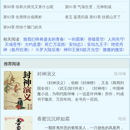
第90章 你和大师兄又算什么呢
第91章 气海生变，元神初成
第92章 化骨阵分崩离析
卷五 返璞归真 第93章 扶摇山开了
第94章 闭你个脑门的关
相关阅读:
致我们终将逝去的青春
/
一剑霜寒
/
吞噬星空
/
人间失守
/
天域苍穹
/
大约是爱
/
死亡万花筒
/
安珀志1：安珀九王子
/
绝世丹
神（炼丹狂潮）
/
斗罗大陆后卷
/
神印王座II皓月当空
/
微微的微笑
/
推荐阅读
封神演义
陈仲琳
《封神演义》，俗称《封神榜》，又名《商周列
国全传》、《武王伐纣外史》、《封神传》，中国神
魔小说，为明代陈仲琳（一说是许仲琳）所作，约成
书于隆庆、万历年间。全书共一百回。
香蜜沉沉烬如霜
电线
一颗匪夷所思的葡萄美人，一只烧焦的凤凰男，