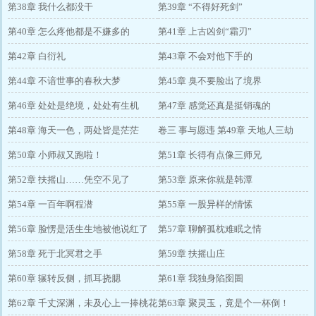
第38章 我什么都没干
第39章 “不得好死剑”
第40章 怎么疼他都是不嫌多的
第41章 上古凶剑“霜刃”
第42章 白衍礼
第43章 不会对他下手的
第44章 不谙世事的春秋大梦
第45章 臭不要脸出了境界
第46章 处处是绝境，处处有生机
第47章 感觉还真是挺销魂的
第48章 海天一色，两处皆是茫茫
卷三 事与愿违 第49章 天地人三劫
第50章 小师叔又跑啦！
第51章 长得有点像三师兄
第52章 扶摇山……凭空不见了
第53章 原来你就是韩潭
第54章 一百年啊程潜
第55章 一股异样的情愫
第56章 脸愣是活生生地被他说红了
第57章 聊解孤枕难眠之情
第58章 死于北冥君之手
第59章 扶摇山庄
第60章 辗转反侧，抓耳挠腮
第61章 我独身陷囹圄
第62章 千丈深渊，未及心上一捧桃花
第63章 聚灵玉，竟是个一杯倒！