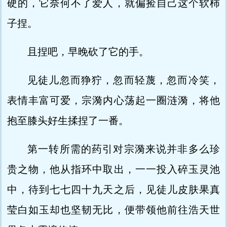
硬的，它奈何不了爱人，就偏捡自己这个软柿
子捏。
且捏吧，早晚砍了它的手。
见徒儿忽而狰狞，忽而轻蔑，忽而冷笑，
表情丰富可爱，宗漪内心荡起一圈涟漪，将他
抱至膝头好生揉捏了一番。
第一转所需的药引对宗漪来说并非多么珍
贵之物，他从指环中取出，一一投入碎玉灵池
中，待到七七四十九天之后，见徒儿皮肤果真
莹白如玉却也坚韧无比，便带领他前往浩天世