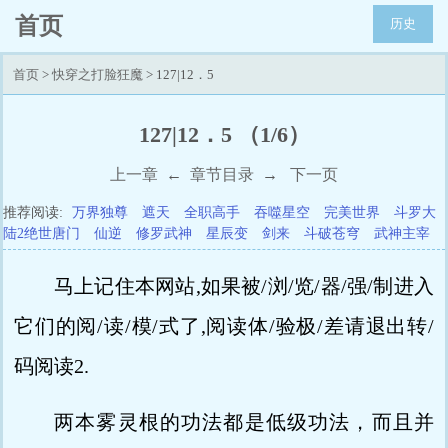
首页
历史
首页
>
快穿之打脸狂魔
> 127|12．5
127|12．5 （1/6）
上一章
←
章节目录
→
下一页
推荐阅读:
万界独尊
遮天
全职高手
吞噬星空
完美世界
斗罗大
陆2绝世唐门
仙逆
修罗武神
星辰变
剑来
斗破苍穹
武神主宰
马上记住本网站,如果被/浏/览/器/强/制进入
它们的阅/读/模/式了,阅读体/验极/差请退出转/
码阅读2.
两本雾灵根的功法都是低级功法，而且并