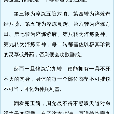
第三转为淬炼五脏六腑、第四转为淬炼奇
经八脉、第五转为淬炼灵窍、第六转为淬炼丹
田、第七转为淬炼紫府、第八转为淬炼阴神、
第九转为淬炼阳神，每一转都需佐以极其珍贵
的灵草或丹药，否则便会功败垂成。
然而一旦修炼完九转，便能拥有一具不死
不灭的肉身，身体的每一个部位都坚不可摧锐
不可当，可化为神兵利器。
翻看完玉简，周允晟不得不感叹天道对命
运之子的宠爱。有了这本功法，莫说修炼完九