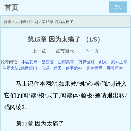
首页
历史
首页
>
大神养成计划
> 第15章 因为太痛了
第15章 因为太痛了 （1/5）
上一章
←
章节目录
→
下一页
推荐阅读:
斗破苍穹
星辰变
全职高手
万界独尊
剑来
武神主宰
斗罗大陆2绝世唐门
仙逆
遮天
修罗武神
完美世界
吞噬星空
马上记住本网站,如果被/浏/览/器/强/制进入
它们的阅/读/模/式了,阅读体/验极/差请退出转/
码阅读2.
第15章 因为太痛了