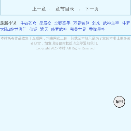
上一章
←
章节目录
→
下一页
最新小说:
斗破苍穹
星辰变
全职高手
万界独尊
剑来
武神主宰
斗罗
大陆2绝世唐门
仙逆
遮天
修罗武神
完美世界
吞噬星空
本站所有作品收集于互联网，均由网友上传，转载至本站只是为了宣传本书让更多读
者欣赏，如发现侵犯你权益请立即通知我们。
Copyright 2025 本站 All Rights Reserved.
顶部