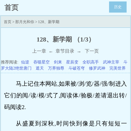
首页
历史
首页
>
那月光和你
> 128、新学期
128、新学期 （1/3）
上一章
←
章节目录
→
下一页
推荐阅读:
仙逆
吞噬星空
剑来
星辰变
全职高手
武神主宰
斗
罗大陆2绝世唐门
遮天
万界独尊
斗破苍穹
修罗武神
完美世界
马上记住本网站,如果被/浏/览/器/强/制进入
它们的阅/读/模/式了,阅读体/验极/差请退出转/
码阅读2.
从盛夏到深秋,时间快到像是只有短短一