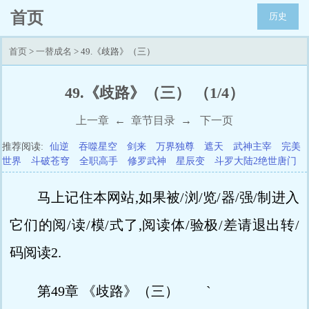
首页
历史
首页
>
一替成名
> 49.《歧路》（三）
49.《歧路》（三） （1/4）
上一章
←
章节目录
→
下一页
推荐阅读:
仙逆
吞噬星空
剑来
万界独尊
遮天
武神主宰
完美
世界
斗破苍穹
全职高手
修罗武神
星辰变
斗罗大陆2绝世唐门
马上记住本网站,如果被/浏/览/器/强/制进入
它们的阅/读/模/式了,阅读体/验极/差请退出转/
码阅读2.
第49章 《歧路》（三） `