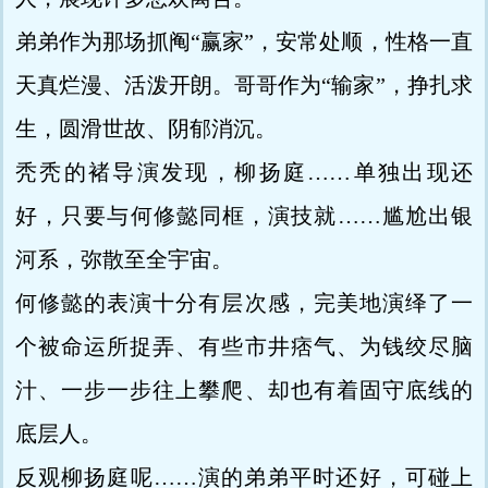
弟弟作为那场抓阄“赢家”，安常处顺，性格一直
天真烂漫、活泼开朗。哥哥作为“输家”，挣扎求
生，圆滑世故、阴郁消沉。
秃秃的褚导演发现，柳扬庭……单独出现还
好，只要与何修懿同框，演技就……尴尬出银
河系，弥散至全宇宙。
何修懿的表演十分有层次感，完美地演绎了一
个被命运所捉弄、有些市井痞气、为钱绞尽脑
汁、一步一步往上攀爬、却也有着固守底线的
底层人。
反观柳扬庭呢……演的弟弟平时还好，可碰上