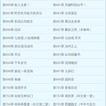
第680章 欺人太甚！
第681章 关键时刻出手！
第682章 时空长河各方的关注
第683章 尘埃落定
第684章 初见白鸟馆主
第685章 看过去未来
第686章 结识
第687章 鹏皇之死（本集终）
第688章 七劫境 八劫境睁眼
第689章 七劫境 开天
第690章 前往混沌浊河
第691章 浊河之上
第692章 关注
第693章 白鸟馆藏书
第694章 千年岁月
第695章 混洞规则
第696章 炼化一座混洞
第697章 儿孙们
第698章 食物
第699章 战吠语
第700章 混洞开天
第701章 黄雀在后
第702章 自创元神法门
第703章 画世界（补欠第一更）
第704章 祖孙再重逢（补欠第二更）
第705章 黑魔殿主（牛年大吉大