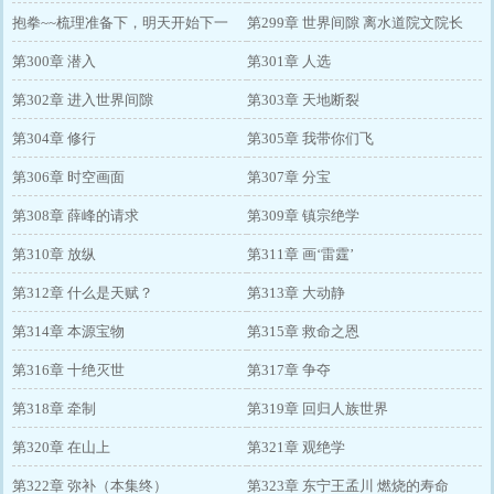
抱拳~~梳理准备下，明天开始下一
第299章 世界间隙 离水道院文院长
集’世界间隙‘。
第300章 潜入
第301章 人选
第302章 进入世界间隙
第303章 天地断裂
第304章 修行
第305章 我带你们飞
第306章 时空画面
第307章 分宝
第308章 薛峰的请求
第309章 镇宗绝学
第310章 放纵
第311章 画‘雷霆’
第312章 什么是天赋？
第313章 大动静
第314章 本源宝物
第315章 救命之恩
第316章 十绝灭世
第317章 争夺
第318章 牵制
第319章 回归人族世界
第320章 在山上
第321章 观绝学
第322章 弥补（本集终）
第323章 东宁王孟川 燃烧的寿命