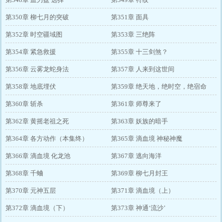
第350章 柳七月的突破
第351章 面具
第352章 时空疆域图
第353章 三绝阵
第354章 紧急救援
第355章 十三剑煞？
第356章 云雾龙蛇身法
第357章 人来到这世间
第358章 地底埋伏
第359章 绝天地，绝时空，绝宿命
第360章 斩杀
第361章 师尊来了
第362章 黄摇老祖之死
第363章 妖族的暗手
第364章 各方动作（本集终）
第365章 滴血境 神秘神魔
第366章 滴血境 化龙池
第367章 逃向海洋
第368章 千蛐
第369章 柳七月封王
第370章 元神五层
第371章 滴血境（上）
第372章 滴血境（下）
第373章 神通‘流沙’