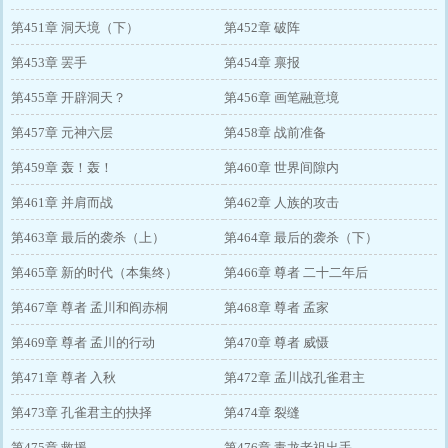
第451章 洞天境（下）
第452章 破阵
第453章 罢手
第454章 禀报
第455章 开辟洞天？
第456章 画笔融意境
第457章 元神六层
第458章 战前准备
第459章 轰！轰！
第460章 世界间隙内
第461章 并肩而战
第462章 人族的攻击
第463章 最后的袭杀（上）
第464章 最后的袭杀（下）
第465章 新的时代（本集终）
第466章 尊者 二十二年后
第467章 尊者 孟川和阎赤桐
第468章 尊者 孟家
第469章 尊者 孟川的行动
第470章 尊者 威慑
第471章 尊者 入秋
第472章 孟川战孔雀君主
第473章 孔雀君主的抉择
第474章 裂缝
第475章 救援
第476章 毒龙老祖出手