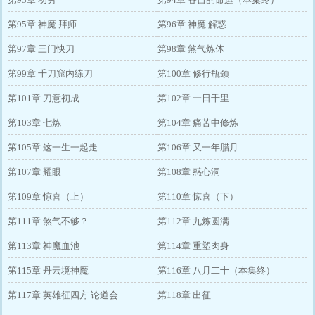
第95章 神魔 拜师
第96章 神魔 解惑
第97章 三门快刀
第98章 煞气炼体
第99章 千刀窟内练刀
第100章 修行瓶颈
第101章 刀意初成
第102章 一日千里
第103章 七炼
第104章 痛苦中修炼
第105章 这一生一起走
第106章 又一年腊月
第107章 耀眼
第108章 惑心洞
第109章 惊喜（上）
第110章 惊喜（下）
第111章 煞气不够？
第112章 九炼圆满
第113章 神魔血池
第114章 重塑肉身
第115章 丹云境神魔
第116章 八月二十（本集终）
第117章 英雄征四方 论道会
第118章 出征