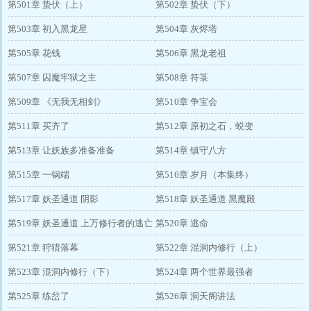
第501章 蛰伏（上）
第502章 蛰伏（下）
第503章 初入黑龙星
第504章 灰烬塔
第505章 花钱
第506章 黑龙老祖
第507章 囚魔牢狱之主
第508章 符箓
第509章 《无我无相剑》
第510章 争宝会
第511章 买齐了
第512章 原初之石，蜕变
第513章 让妖族多准备准备
第514章 镇守八方
第515章 一锅端
第516章 岁月（本集终）
第517章 妖圣通道 阴影
第518章 妖圣通道 黑魔殿
第519章 妖圣通道 上万修行者的逃亡
第520章 逃命
第521章 狩猎落幕
第522章 混洞内修行（上）
第523章 混洞内修行（下）
第524章 两个世界最强者
第525章 练岔了
第526章 洞天阁讲法