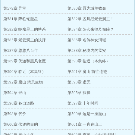
第579章 异宝
第580章 愿为城主效命
第581章 降临蛇魔星
第582章 孟川战景云洞主！
第583章 蛇魔星上的搏杀
第584章 怎么来得及布阵？
第585章 景云洞主的抉择
第586章 名传神女河域
第587章 悠悠八百年
第588章 秘境内的孟安
第589章 伏遂和黑风老魔
第590章 临近（本集终）
第590章 临近（本集终）
第591章 魔山 前往遗迹
第592章 魔山 禁忌生物
第593章 虚无
第594章 登山
第595章 抉择
第596章 各自道路
第597章 十年时间
第598章 代价
第599章 这是一座魔山
第600章 伏遂的目的
第601章 一直在山上
第602章 魔山之名
第603章 突破，六劫境规则！