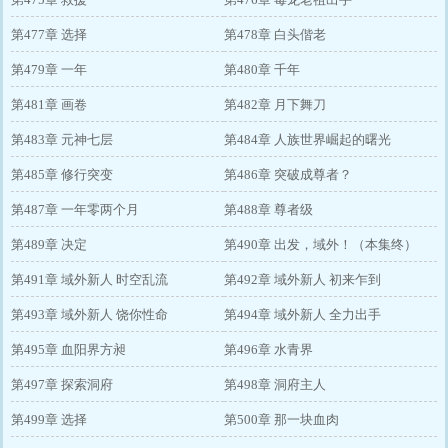
第477章 选择
第478章 白头偕老
第479章 一年
第480章 千年
第481章 画卷
第482章 月下舞刀
第483章 元神七层
第484章 人族世界崛起的曙光
第485章 修行突变
第486章 突破成尊者？
第487章 一年零两个月
第488章 尊者级
第489章 决定
第490章 出发，域外！（本集终）
第491章 域外新人 时空乱流
第492章 域外新人 初来乍到
第493章 域外新人 饶你性命
第494章 域外新人 全力出手
第495章 血阳界方昶
第496章 水青界
第497章 探索洞府
第498章 洞府主人
第499章 选择
第500章 那一块血肉