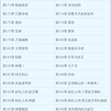
第171章 狼烟滚滚
第172章 冰冷的雨
第173章 汇聚东城
第174章 四重天天妖的追杀
第175章 逃命
第176章 显形
第177章 交锋
第178章 围杀
第179章 刀魂巅峰
第180章 化成灰
第181章 大周形势
第182章 救援长丰府
第183章 陷阱
第184章 庄孚大妖王
第185章 神通！
第186章 七个月
第187章 回元初山
第188章 封伯
第189章 赤血崖拜祭
第190章 定居顾山府（本集终）
第191章 妖乱人间 妖王聚
第192章 妖乱人间 八臂妖王阐杜
第193章 妖乱人间 救援
第194章 妖乱人间 青玉妖王和白狐妖
第195章 神通魅惑
王
第196章 吴州境内的大妖王