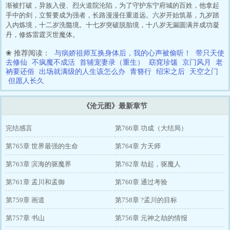
渐被打破，异族入侵、烈火道院沦陷，为了守护东宁府城的百姓，他拿起
手中的剑，立誓要成为强者，长路漫漫任重道远。六岁开始筑基，九岁踏
入内炼境，十二岁洗髓境。十七岁突破脱胎境，十八岁无漏圆满并成功凝
丹，修炼雷霆灭世魔体。
❀ 推荐阅读：
与病娇祖师互换身体后，我的心声被偷听！
带只天使
去修仙
不疯魔不成活
首辅宠妻录（重生）
窈窕珍馐
京门风月
老
衲要还俗
出场就满级的人生该怎么办
青簪行
绍宋之后
天空之门
但愿人长久
《沧元图》最新章节
完结感言
第766章 功成（大结局）
第765章 世界最强的生命
第764章 方天师
第763章 滨海的驱魔界
第762章 劫起，驱魔人
第761章 孟川和孟御
第760章 通过考验
第759章 画道
第758章 ?孟川的目标
第757章 书山
第756章 元神之劫的情报