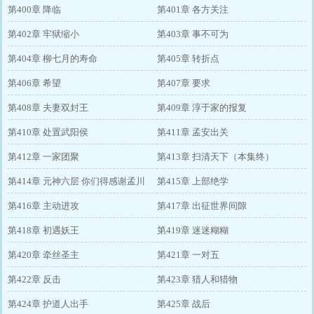
第400章 降临
第401章 各方关注
第402章 牢狱缩小
第403章 事不可为
第404章 柳七月的寿命
第405章 转折点
第406章 希望
第407章 要求
第408章 夫妻双封王
第409章 淳于家的报复
第410章 处置武阳侯
第411章 孟安出关
第412章 一家团聚
第413章 扫清天下（本集终）
第414章 元神六层 你们得感谢孟川
第415章 上部绝学
第416章 主动进攻
第417章 出征世界间隙
第418章 初遇妖王
第419章 迷迷糊糊
第420章 牵丝圣主
第421章 一对五
第422章 反击
第423章 猎人和猎物
第424章 护道人出手
第425章 战后