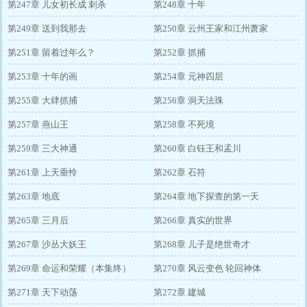
第247章 儿女初长成 刺杀
第248章 十年
第249章 送到我那去
第250章 云州王家和江州萧家
第251章 留着过年么？
第252章 抓捕
第253章 十年的画
第254章 元神四层
第255章 大肆抓捕
第256章 洞天法珠
第257章 燕山王
第258章 不死境
第259章 三大神通
第260章 白钰王和孟川
第261章 上天垂怜
第262章 石符
第263章 地底
第264章 地下探查的第一天
第265章 三月后
第266章 真实的世界
第267章 沙丛大妖王
第268章 儿子是绝世奇才
第269章 命运和荣耀（本集终）
第270章 风云变色 轮回神体
第271章 天下动荡
第272章 建城