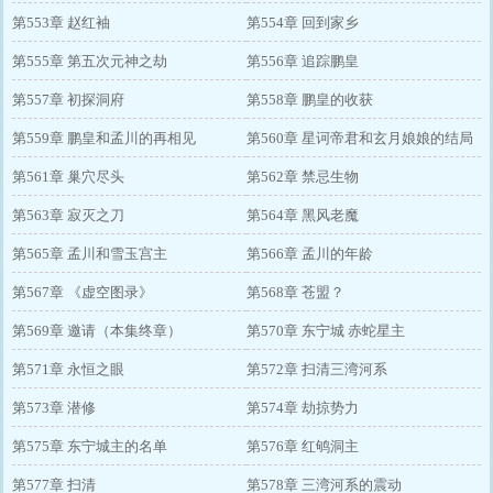
第553章 赵红袖
第554章 回到家乡
第555章 第五次元神之劫
第556章 追踪鹏皇
第557章 初探洞府
第558章 鹏皇的收获
第559章 鹏皇和孟川的再相见
第560章 星诃帝君和玄月娘娘的结局
第561章 巢穴尽头
第562章 禁忌生物
第563章 寂灭之刀
第564章 黑风老魔
第565章 孟川和雪玉宫主
第566章 孟川的年龄
第567章 《虚空图录》
第568章 苍盟？
第569章 邀请（本集终章）
第570章 东宁城 赤蛇星主
第571章 永恒之眼
第572章 扫清三湾河系
第573章 潜修
第574章 劫掠势力
第575章 东宁城主的名单
第576章 红鸲洞主
第577章 扫清
第578章 三湾河系的震动