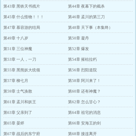
第43章 黑铁天书残片
第44章 夜幕下的截杀
第45章 什么怪物！！！
第46章 孟川的第三刀
第47章 慕容游的结局
第48章 天下事（本集终）
第49章 十八岁
第50章 凝丹
第51章 三位神魔
第52章 爆发
第53章 一人，一刀
第54章 摧枯拉朽
第55章 黑熊妖大统领
第56章 烈阳道院
第57章 柳七月
第58章 阿川来了！
第59章 士气涣散
第60章 还有神魔？
第61章 孟川和妖王
第62章 怎么甘心？
第63章 父亲到了
第64章 祖宅的消息
第65章 晏烬
第66章 安海王的剑
第67章 战后的东宁府
第68章 接连离开