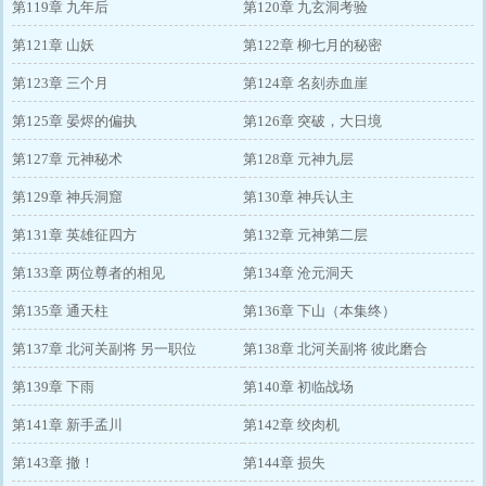
第119章 九年后
第120章 九玄洞考验
第121章 山妖
第122章 柳七月的秘密
第123章 三个月
第124章 名刻赤血崖
第125章 晏烬的偏执
第126章 突破，大日境
第127章 元神秘术
第128章 元神九层
第129章 神兵洞窟
第130章 神兵认主
第131章 英雄征四方
第132章 元神第二层
第133章 两位尊者的相见
第134章 沧元洞天
第135章 通天柱
第136章 下山（本集终）
第137章 北河关副将 另一职位
第138章 北河关副将 彼此磨合
第139章 下雨
第140章 初临战场
第141章 新手孟川
第142章 绞肉机
第143章 撤！
第144章 损失