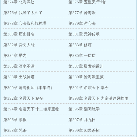
第374章 北海深处
第375章 五重天‘千蛐’
第376章 我等了太久了
第377章 沧海派
第378章 心海殿和战神塔
第379章 游心海
第380章 历史排名
第381章 元神传承
第382章 费羽大能
第383章 修炼
第384章 塔内
第385章 一层层
第386章 滴水不漏
第387章 爆发的孟川
第388章 出战神塔
第389章 沧海派宝藏
第390章 沧海祖师（本集终）
第391章 名震天下 掌令
第392章 名震天下 秘辛
第393章 名震天下 为宗派遮风挡雨
第394章 名震天下 十二镇宗宝物
第395章 翻阅绝学
第396章 禀报
第397章 拜九日
第398章 咒杀
第399章 因果杀招