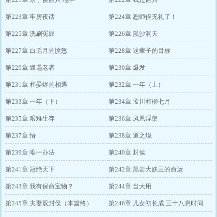
第223章 牢房夜话
第224章 恕师侄无礼了！
第225章 洗刷冤屈
第226章 黑沙洞天
第227章 白瑶月的愤怒
第228章 这辈子的目标
第229章 邋遢老者
第230章 爆发
第231章 和晏烬的相遇
第232章 一年（上）
第233章 一年（下）
第234章 孟川和柳七月
第235章 艰难生存
第236章 凤凰涅槃
第237章 悟
第238章 道之境
第239章 唯一办法
第240章 封侯
第241章 冠绝天下
第242章 黑岩大妖王的命运
第243章 我有保命宝物？
第244章 当大用
第245章 夫妻双封侯（本篇终）
第246章 儿女初长成 三十八息时间