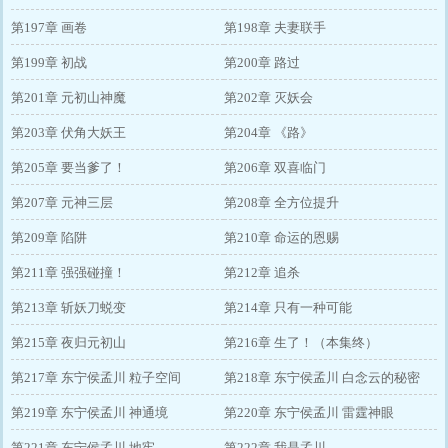
第197章 画卷
第198章 夫妻联手
第199章 初战
第200章 路过
第201章 元初山神魔
第202章 灭妖会
第203章 伏角大妖王
第204章 《路》
第205章 要当爹了！
第206章 双喜临门
第207章 元神三层
第208章 全方位提升
第209章 陷阱
第210章 命运的恩赐
第211章 强强碰撞！
第212章 追杀
第213章 斩妖刀蜕变
第214章 只有一种可能
第215章 夜归元初山
第216章 生了！（本集终）
第217章 东宁侯孟川 粒子空间
第218章 东宁侯孟川 白念云的秘密
第219章 东宁侯孟川 神通境
第220章 东宁侯孟川 雷霆神眼
第221章 东宁侯孟川 地牢
第222章 我是孟川