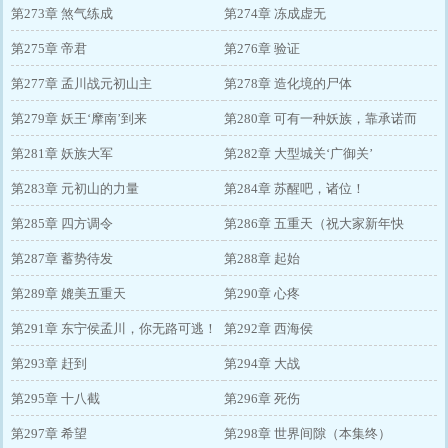
第273章 煞气练成
第274章 冻成虚无
第275章 帝君
第276章 验证
第277章 孟川战元初山主
第278章 造化境的尸体
第279章 妖王‘摩南’到来
第280章 可有一种妖族，靠承诺而
第281章 妖族大军
活？
第282章 大型城关‘广御关’
第283章 元初山的力量
第284章 苏醒吧，诸位！
第285章 四方调令
第286章 五重天（祝大家新年快
第287章 蓄势待发
乐！）
第288章 起始
第289章 媲美五重天
第290章 心疼
第291章 东宁侯孟川，你无路可逃！
第292章 西海侯
第293章 赶到
第294章 大战
第295章 十八截
第296章 死伤
第297章 希望
第298章 世界间隙（本集终）