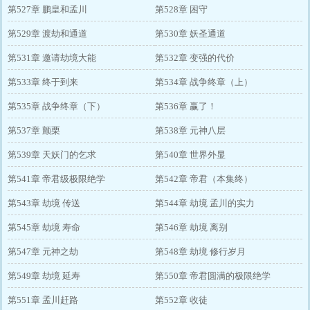
第527章 鹏皇和孟川
第528章 困守
第529章 渡劫和通道
第530章 妖圣通道
第531章 邀请劫境大能
第532章 变强的代价
第533章 终于到来
第534章 战争终章（上）
第535章 战争终章（下）
第536章 赢了！
第537章 颤栗
第538章 元神八层
第539章 天妖门的乞求
第540章 世界外显
第541章 帝君级极限绝学
第542章 帝君（本集终）
第543章 劫境 传送
第544章 劫境 孟川的实力
第545章 劫境 寿命
第546章 劫境 离别
第547章 元神之劫
第548章 劫境 修行岁月
第549章 劫境 延寿
第550章 帝君圆满的极限绝学
第551章 孟川赶路
第552章 收徒