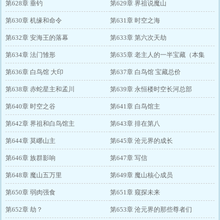
第628章 垂钓
第629章 界祖说魔山
第630章 机缘和命令
第631章 时空之海
第632章 安海王的落幕
第633章 第六次天劫
第634章 法门雏形
第635章 老主人的一半宝藏（本集
第636章 白鸟馆 大印
终）
第637章 白鸟馆 宝藏总价
第638章 赤蛇星主和孟川
第639章 永恒楼时空长河总部
第640章 时空之谷
第641章 白鸟馆主
第642章 界祖和白鸟馆主
第643章 排在第八
第644章 莫峫山主
第645章 沧元界的成长
第646章 族群影响
第647章 写信
第648章 魔山五万里
第649章 魔山核心成员
第650章 弱肉强食
第651章 窥探未来
第652章 劫？
第653章 沧元界的那些尊者们