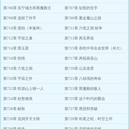
第706章 东宁城主和黑魔殿主
利！）
第707章 短暂的交手
第708章 选错了对手
第709章 重走魔山之路
第710章 渡劫（本集终）
第711章 六笔之画 纷争
第712章 宇宙之巢
第713章 再见界祖
第714章 黑玉星
第715章 吞吃中等生命世界（补欠）
第716章 拒绝
第717章 再抵画圣山
第718章 六笔之画
第719章 山吴道君
第720章 宇宙之外
第721章 八劫境的寿命
第722章 乾源山上独一人
第723章 黑魔殿的敌人
第724章 欲壑难填
第725章 这个时代的聚会
第726章 献祭
第727章 诱惑和突破
第728章 混洞开天大阵
第729章 衔尾之蛇，时空之环
第730章 斩杀
第731章 吞噬来的天赋