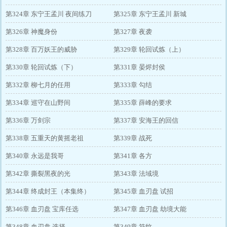
第324章 东宁王孟川 夜间练刀
第325章 东宁王孟川 新城
第326章 神魔身份
第327章 夜袭
第328章 百万妖王的威胁
第329章 轮回试炼（上）
第330章 轮回试炼（下）
第331章 晏烬封侯
第332章 柳七月的任用
第333章 勾结
第334章 巡守在山野间
第335章 薛峰的要求
第336章 万剑宗
第337章 安海王的回信
第338章 五重天的黄摇老祖
第339章 战死
第340章 永远是我哥
第341章 各方
第342章 撕裂黑夜的光
第343章 法域境
第344章 终成封王（本集终）
第345章 血刃盘 试招
第346章 血刃盘 宝库任选
第347章 血刃盘 劫境大能
第348章 血刃盘 选择
第349章 符纹