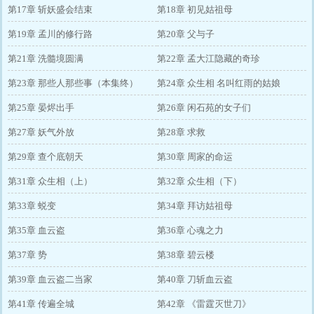
第17章 斩妖盛会结束
第18章 初见姑祖母
第19章 孟川的修行路
第20章 父与子
第21章 洗髓境圆满
第22章 孟大江隐藏的奇珍
第23章 那些人那些事（本集终）
第24章 众生相 名叫红雨的姑娘
第25章 晏烬出手
第26章 闲石苑的女子们
第27章 妖气外放
第28章 求救
第29章 查个底朝天
第30章 周家的命运
第31章 众生相（上）
第32章 众生相（下）
第33章 蜕变
第34章 拜访姑祖母
第35章 血云盗
第36章 心魂之力
第37章 势
第38章 碧云楼
第39章 血云盗二当家
第40章 刀斩血云盗
第41章 传遍全城
第42章 《雷霆灭世刀》