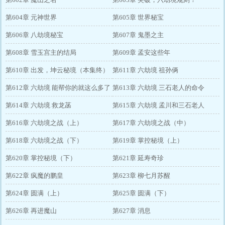
第604章 元神世界
第605章 世界秘宝
第606章 八劫境秘宝
第607章 鬼墨之主
第608章 雪玉宫主的结局
第609章 孟安这些年
第610章 出发，坤云秘境（本集终）
第611章 六劫境 祖孙俩
第612章 六劫境 能帮你的就这么多了
第613章 六劫境 三石老人的命令
第614章 六劫境 救龙菡
第615章 六劫境 孟川和三石老人
第616章 六劫境之战（上）
第617章 六劫境之战（中）
第618章 六劫境之战（下）
第619章 掌控秘境（上）
第620章 掌控秘境（下）
第621章 延寿奇珍
第622章 疯魔的鹏皇
第623章 柳七月苏醒
第624章 圆满（上）
第625章 圆满（下）
第626章 再进魔山
第627章 消息