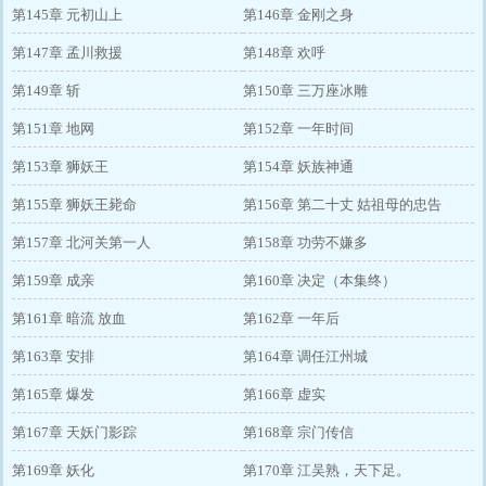
第145章 元初山上
第146章 金刚之身
第147章 孟川救援
第148章 欢呼
第149章 斩
第150章 三万座冰雕
第151章 地网
第152章 一年时间
第153章 狮妖王
第154章 妖族神通
第155章 狮妖王毙命
第156章 第二十丈 姑祖母的忠告
第157章 北河关第一人
第158章 功劳不嫌多
第159章 成亲
第160章 决定（本集终）
第161章 暗流 放血
第162章 一年后
第163章 安排
第164章 调任江州城
第165章 爆发
第166章 虚实
第167章 天妖门影踪
第168章 宗门传信
第169章 妖化
第170章 江吴熟，天下足。