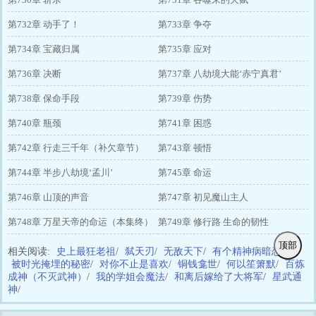
第732章 动手了！
第733章 争夺
第734章 宝藏归属
第735章 应对
第736章 决断
第737章 八劫境大能‘赤宁真君’
第738章 保命手段
第739章 伤势
第740章 瓶颈
第741章 困惑
第742章 行走三千年（补欠章节）
第743章 顿悟
第744章 半步八劫境‘孟川’
第745章 命运
第746章 山顶的声音
第747章 初见魔山主人
第748章 万星天帝的命运（本集终）
第749章 修行路 生命的韧性
顶部
相关阅读:
史上最狂老祖
/
弑天刃
/
无敌天下
/
有个精神病暗恋我
/
被时光掩埋的秘密
/
对你不止是喜欢
/
铜钱龛世
/
何以笙箫默
/
百炼
成神（不灭武神）
/
我的学姐会魔法
/
和离后嫁给了大将军
/
星武通
神
/