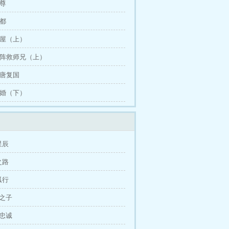
天尊
迁都
 木屋（上）
 破阵救师兄（上）
大唐复国
 退婚（下）
星辰
之路
孤行
神之子
的忠诚