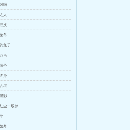
箭射吗
贱之人
世战技
品兔爷
奇的兔子
军万马
宫面圣
订终身
年古塔
速黑影
场红尘一场梦
无常
见如梦