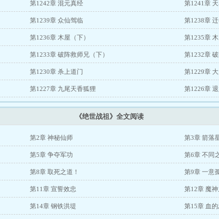
第1242章 混元真经
第1241章 
第1239章 众仙驾临
第1238章 
第1236章 木屋（下）
第1235章
第1233章 破阵救师兄（下）
第1232章
第1230章 杀上道门
第1229章 
第1227章 九尾天香狐狸
第1226章
《绝世战祖》全文阅读
第2章 神秘仙师
第3章 箭落
第5章 争夺军功
第6章 不同
第8章 取死之道！
第9章 一意
第11章 宣誓效忠
第12章 魔
第14章 钢铁洪堤
第15章 血