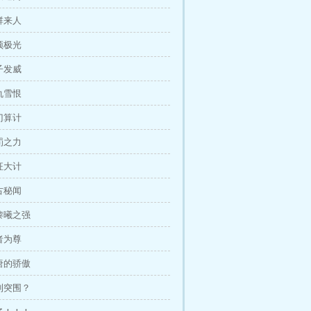
一群来人
山顶极光
兔子发威
报仇雪恨
道门算计
天罚之力
东征大计
太古秘闻
重黎曦之强
强者为尊
大唐的骄傲
顺利突围？