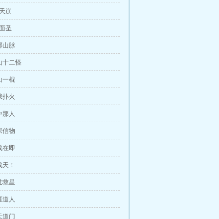
起天崩
宫面圣
北邙山脉
阴山十二怪
沉山一棍
飞蛾扑火
洞中那人
玄宗信物
大战在即
石战天！
绝世救星
无涯道人
清天道门