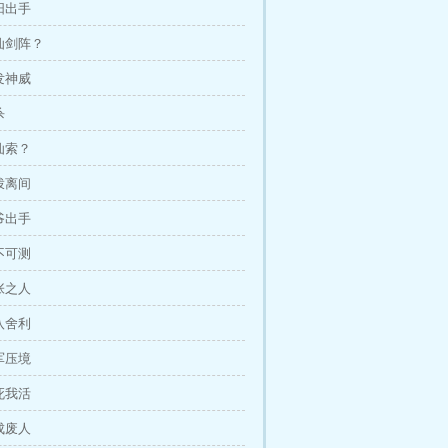
紫阳出手
诛仙剑阵？
大发神威
杀
捆仙索？
挑拨离间
二爷出手
深不可测
嚣张之人
十八舍利
大军压境
你死我活
再成废人