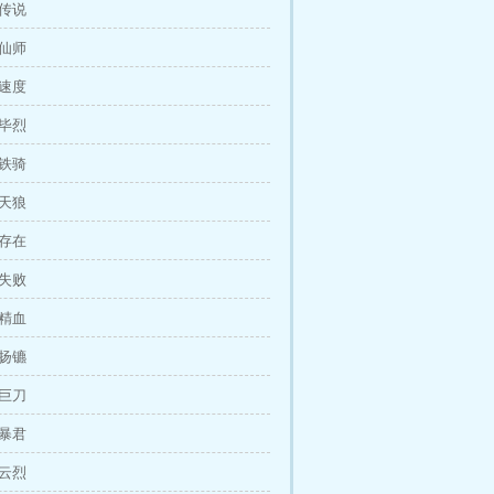
兄传说
见仙师
脸速度
颜毕烈
狼铁骑
射天狼
秘存在
务失败
灵精血
道扬镳
焰巨刀
焰暴君
虎云烈