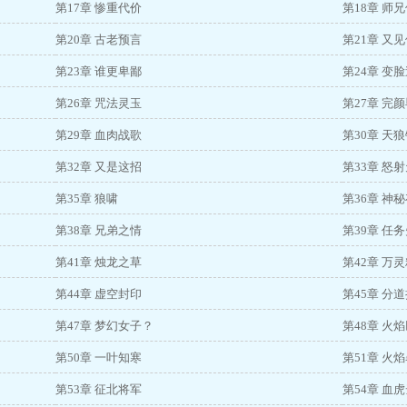
第17章 惨重代价
第18章 师
第20章 古老预言
第21章 又
第23章 谁更卑鄙
第24章 变
第26章 咒法灵玉
第27章 完
第29章 血肉战歌
第30章 天
第32章 又是这招
第33章 怒
第35章 狼啸
第36章 神
第38章 兄弟之情
第39章 任
第41章 烛龙之草
第42章 万
第44章 虚空封印
第45章 分
第47章 梦幻女子？
第48章 火
第50章 一叶知寒
第51章 火
第53章 征北将军
第54章 血