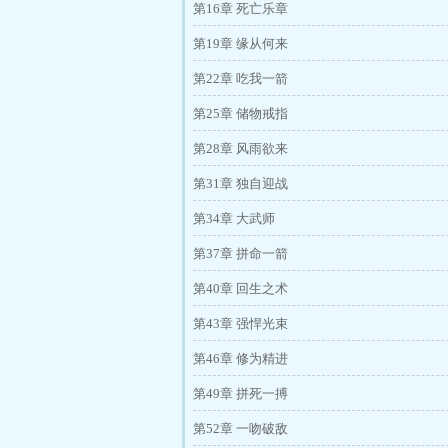
第16章 死亡乐章
第19章 缘从何来
第22章 吃我一箭
第25章 储物戒指
第28章 风雨欲来
第31章 独自迎战
第34章 大武师
第37章 拼命一箭
第40章 回生之术
第43章 强悍光束
第46章 修为精进
第49章 拼死一搏
第52章 一吻破敌