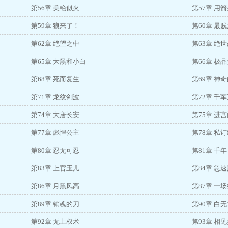
第56章 美艳似火
第57章 用
第59章 狼来了！
第60章 最
第62章 绝望之中
第63章 绝
第65章 大黑和小白
第66章 极
第68章 死而复生
第69章 神
第71章 龙纹剑波
第72章 千
第74章 大唐长安
第75章 进
第77章 彪悍公主
第78章 私
第80章 忍无可忍
第81章 千
第83章 上官玉儿
第84章 急
第86章 月黑风高
第87章 一
第89章 销魂的刀
第90章 白
第92章 无上权术
第93章 相