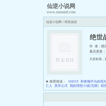
仙逆小说网
www.xianninf.com
仙逆小说网
>
绝世战祖
绝世
作 者：陨
最后更新：202
天若欺我，
❀ 推荐阅读：
SHEEP
和青梅竹马的死
亡人
美学公式
我的理想小镇[无限]
窈