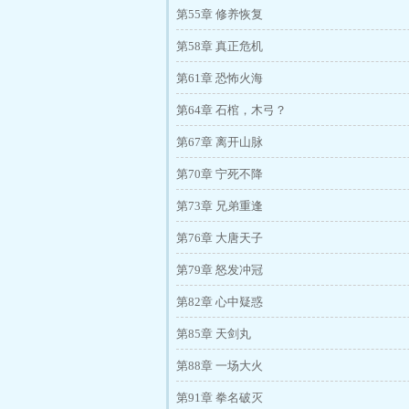
第55章 修养恢复
第58章 真正危机
第61章 恐怖火海
第64章 石棺，木弓？
第67章 离开山脉
第70章 宁死不降
第73章 兄弟重逢
第76章 大唐天子
第79章 怒发冲冠
第82章 心中疑惑
第85章 天剑丸
第88章 一场大火
第91章 拳名破灭