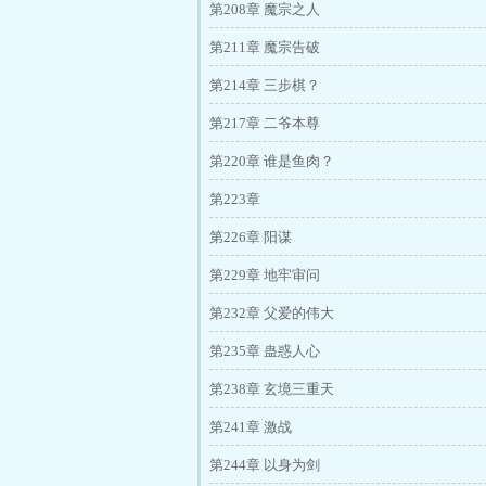
第208章 魔宗之人
第211章 魔宗告破
第214章 三步棋？
第217章 二爷本尊
第220章 谁是鱼肉？
第223章
第226章 阳谋
第229章 地牢审问
第232章 父爱的伟大
第235章 蛊惑人心
第238章 玄境三重天
第241章 激战
第244章 以身为剑