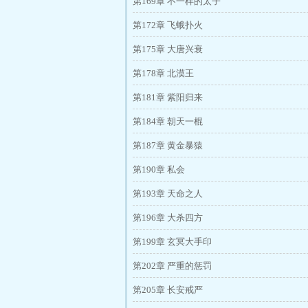
第169章 不一样的太子
第172章 飞蛾扑火
第175章 大唐兴衰
第178章 北漠王
第181章 紫阳归来
第184章 朝天一棍
第187章 黄金暴猿
第190章 私会
第193章 天命之人
第196章 大杀四方
第199章 玄冥大手印
第202章 严重的惩罚
第205章 长安戒严