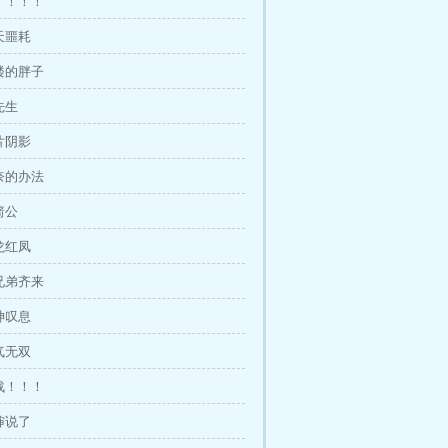
疯了！！！
惊天噩耗
二楼的胖子
先生
一片阴影
无奈的办法
箭公
紫龙红凤
三兄弟齐来
冥神叹息
霸气无双
宣战！！！
吴婶说了