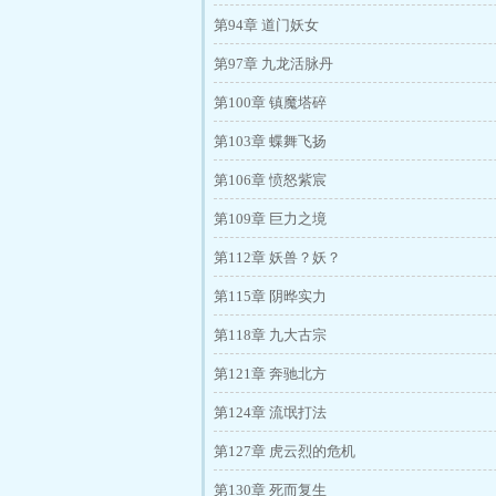
第94章 道门妖女
第97章 九龙活脉丹
第100章 镇魔塔碎
第103章 蝶舞飞扬
第106章 愤怒紫宸
第109章 巨力之境
第112章 妖兽？妖？
第115章 阴晔实力
第118章 九大古宗
第121章 奔驰北方
第124章 流氓打法
第127章 虎云烈的危机
第130章 死而复生