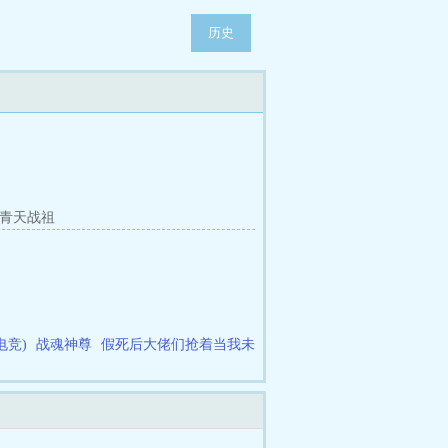
历史
章 青天战祖
电竞)
战魂神尊
假死后大佬们抢着当我未