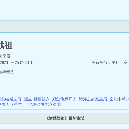
战祖
落星辰
3-09-25 07:31:12
最新章节：
第1243
踏碎便是
对头结婚之后
抚生·孤暮朝夕
咸鱼他想开了
清穿之娇宠皇后
全能中单(
窕美人（重生）
他怎么可能喜欢我
《绝世战祖》最新章节