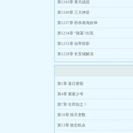
第1243章 青天战祖
第1240章 三大神皇
第1237章 秒杀南海妖神
第1234章 “陵墓”出现
第1231章 仙帝投影
第1228章 长安城解冻
第1章 落日黄昏
第4章 紫家少爷
第7章 生而知之！
第10章 惊天变数
第13章 效忠机会