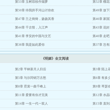
第53章 玉树琼枝作烟萝
第52章 榴
第50章 待我拱手河山讨你欢
第49章 放
第47章 兰之猗猗，扬扬其香
第46章 家
第44章 千古恨，入江声
第43章 花
第41章 李安的中国与文艺
第40章 走
第38章 我是如此爱你
第37章 岂
《明媚》全文阅读
第2章 平林新月人归后
第3章 陌上
第5章 与尔同销万古愁
第6章 有多
第8章 霓裳一曲千峰上
第9章 琴瑟
第11章 爱要有你才完美
第12章 水
第14章 一生一代一双人
第15章 直