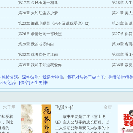
第17章 金风玉露一相逢
第18章 人
第20章 大约红尘多少梦
第21章 美
第23章 细说电视剧《来不及说我爱你》(2)
第24章 细
第26章 豪情还剩一襟晚照
第27章 
第29章 我的老婆纯白
第30章 贪
第32章 载将春色过江南
第33章 看
第35章 我却不知道我爱你
第36章 寂
·魁拔复活
/
深空彼岸
/
我是大神仙
/
我死对头终于破产了
/
你微笑时很
63天之后
/
[快穿]天生男神
/
飞狐外传
水千丞
金庸
你却爱着
该书主要是讲述《雪山飞
你，你比
狐》主人公胡斐的成长历程。以
傻逼的
主人公胡斐除暴安良为故事的中