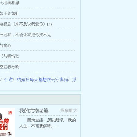
生无地著相思
人如玉剑如虹
说电视剧《来不及说我爱你》(3)
你答应过我，不会让我把你找不见
玩与贪心
闲书与听情歌
寞空庭春欲晚
美
/
仙逆
/
结婚后每天都想跟云守离婚
/
浮
我的尤物老婆
熊猫胖大
因为全能，所以彪悍。 我的
人生，不需要解释。…