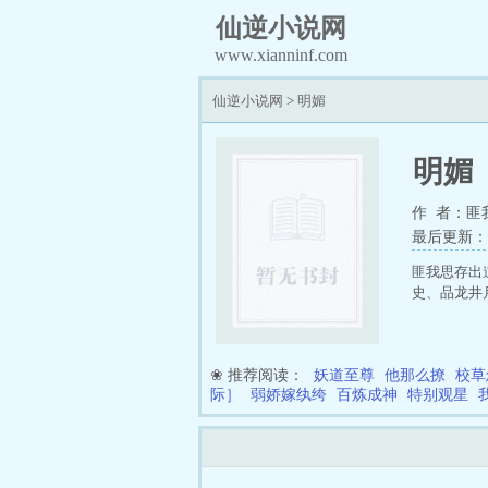
仙逆小说网
www.xianninf.com
仙逆小说网
>
明媚
明媚
作 者：匪
最后更新：202
匪我思存出
史、品龙井
❀ 推荐阅读：
妖道至尊
他那么撩
校草
际］
弱娇嫁纨绔
百炼成神
特别观星