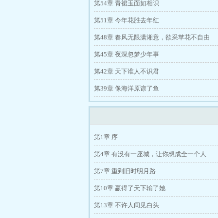
第54章 青裙玉面如相识
第51章 今年花胜去年红
第48章 春风无限潇湘意，欲采苹花不自由
第45章 夜深忽梦少年事
第42章 天下谁人不识君
第39章 像海洋原谅了鱼
第1章 序
第4章 有没有一座城，让你想成全一个人
第7章 重到旧时明月路
第10章 赢得了天下输了她
第13章 不许人间见白头