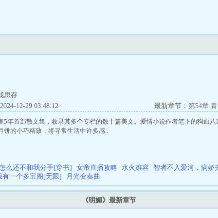
我思存
4-12-29 03:48:12
最新章节：
第54章 
道5年首部散文集，收录其多个专栏的数十篇美文。爱情小说作者笔下的狗血八
月饼的小巧精致，将寻常生活中许多感..
怎么还不和我分手[穿书]
女帝直播攻略
水火难容
智者不入爱河，病娇
我有一个多宝阁[无限]
月光变奏曲
《明媚》最新章节