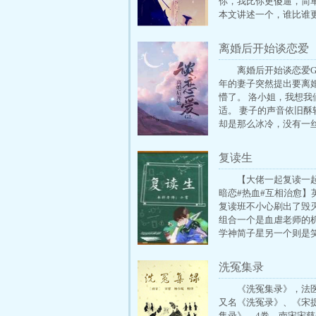
你，我比你更傻逼，简
本文讲述一个，谁比谁
故事。 搜索关键字：主
英，李玉 ┃ 配角：简隋
离婚后开始谈恋爱
GL
离婚后开始谈恋爱G
年的妻子突然提出要离
懵了。 洛小姐，我想我
适。 妻子的声音依旧酥
却是那么冰冷，没有一
想到前些天在朋友聚会
的话，洛真只觉得自己
复读生
人狠狠打了一巴掌 我老
贴，温柔贤淑，和我是
【大佬一起复读一
的一对，我才舍不得带
暗恋#热血#互相治愈】
们看。 洛小姐，如果你
复读班不小心刷出了毁
婚的话，我也会向法院
组合一个是血虐老师的
居。 离婚协议书摆在面
学神简子星另一个则是
又响起妻子的催促。 外
的大帅比校霸仲辰刚开
心冷情的洛真，这一刻
好像很穷，总是吃不饱
洗冤集录
抑制的疼了疼 离就离。
时饿的趴在桌子上装死
么，也没有任何纠缠。 
得不在他快死的时候投
《洗冤集录》，法
姻，就这样莫名其妙走
的给他。后来校霸摆脱
又名《洗冤录》、《宋
头。 再相见已是五年后
机，但并没有吭声，自
集录》，4卷。南宋宋慈(