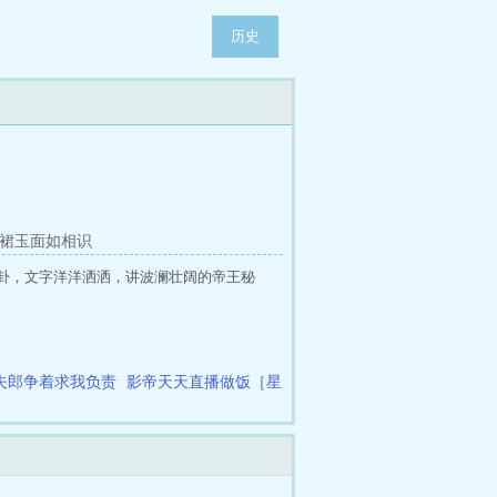
历史
青裙玉面如相识
卦，文字洋洋洒洒，讲波澜壮阔的帝王秘
夫郎争着求我负责
影帝天天直播做饭［星