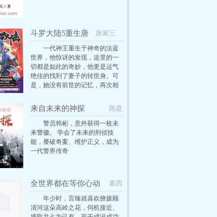
斗罗大陆5重生唐
唐家三
三
少
一代神王重生于神奇的法蓝
世界，他惊讶的发现，这里的一
切都是如此的奇妙，他更是运气
绝佳的找到了妻子的转世身。可
是，她没有前世的记忆，再次相
遇已是路人。一代神王重生在这
对人类并不友好的世界中，能否
来自未来的神探
跑盘
重新追回妻子。千奇百怪的妖神
变又会带给他怎样的重生之路？
警员韩彬，意外获得一枚未
尽在一代神王至情追妻之旅，斗
来警徽。 学会了未来的刑侦技
罗大陆第五部，重生唐三！
能，屡破奇案、维护正义，成为
一代警界传奇
全世界都在等你心动
素西
年少时，言臻就喜欢撩拨顾
清河这朵高岭之花，伺机接近、
摘取并占为己有，至于成没成功