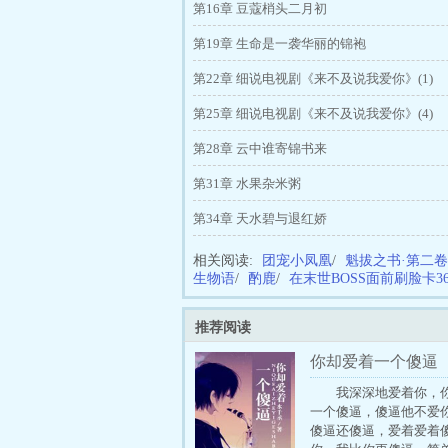
第16章 豆蔻梢头二月初
第19章 生命是一袭华丽的锦袍
第22章 细说电视剧《来不及说我爱你》(1)
第25章 细说电视剧《来不及说我爱你》(4)
第28章 云中谁寄锦书来
第31章 水果杂米粥
第34章 天水碧与退红娇
相关阅读:
团宠小凤凰
/
魁拔之书·第二卷
生物语
/
酌鹿
/
在末世BOSS面前刷脸卡3
推荐阅读
你却爱着一个傻逼
我深深地爱着你，
一个傻逼，傻逼他不爱
傻逼还傻逼，爱着爱着