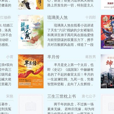
单来说，
心，讲述了胡斐为追杀凤天南在
更傻逼的
路上所发生的一切，特别是主人
角：简隋
公与两位女性程灵素、袁紫衣所
林
发生的恋爱关系，让人觉得惋惜
琉璃美人煞
扛锄葬
十四郎
与无奈。 如果说郭靖是金庸笔下
花
的“为国为民”的“侠”的理想的化
L 结婚三
琉璃美人煞在线看小说讲述
身，胡斐则是金庸“锄强扶弱”的
婚，洛真
了天生“六识”残缺的少女褚璇玑
理想的化身。他可以为素不相识
们并不合
和离泽宫弟子禹司凤在面临爱情
的一家三口打抱不平，不为所爱
软动听，
与前世阴谋的双重压力下，携手
之人的求恳所动。体现出江湖一
丝感情。
共对百般腥风血雨，缔造了一段
代大侠在爱情面前是那样的脆弱
上炫耀过
极具色彩的仙侠传奇的故事。琉
与无奈。
的脸像被
璃美人煞又是十生十世，琉璃美
芈月传
小霄
蒋胜男
婆乖巧体
人煞无支祁和紫狐。
天造地设
起浪#双向
芈月是史上第一个太后，也
出来给你
英中高三
即《史记》《战国策》中赫赫有
不愿意离
灭级同桌
名的了不起的秦宣太后！芈月的
申请分
机械大佬
一生波澜壮阔、九死一生，凭着
前，耳边
笑里藏刀
智慧和坚毅，走向了人生辉煌，
人眼里冷
学时校霸
更推动着秦国奠定了日后一统天
心也不可
，晚自习
下的煌煌霸业！中国历史上第一
三生三世枕上书
宋慈
唐七公子
 没有为什
。学神不
个被称为“太后”的女人、战国时
三年婚
喂一点吃
期秦国女政治家芈月，波澜起伏
医著作，
两千年的执念，不过换一场
到了尽
了经济危
的人生故事。
提刑洗冤
素来无缘。 若终归无缘，却为何
。 曾经的
习依旧趴
惠父)
要让你我今生相见，一眼万年？