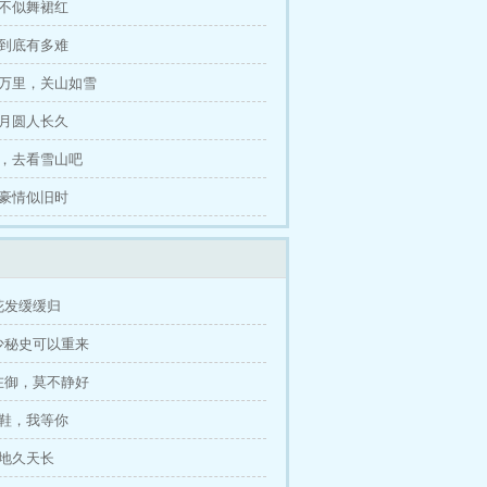
花不似舞裙红
下到底有多难
国万里，关山如雪
好月圆人长久
吧，去看雪山吧
有豪情似旧时
花发缓缓归
少秘史可以重来
在御，莫不静好
晶鞋，我等你
到地久天长