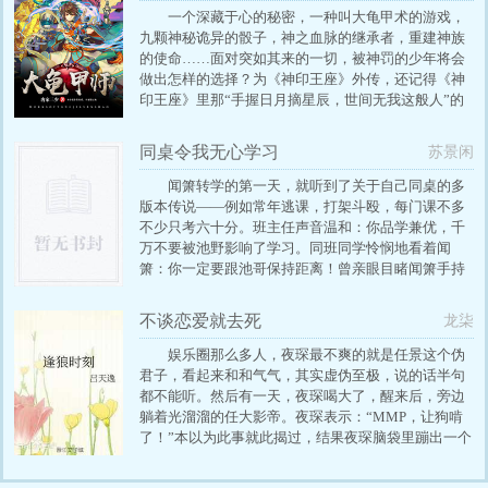
争，茫然的他只能握紧了手中的银枪，等待着那不可
一个深藏于心的秘密，一种叫大龟甲术的游戏，
捉摸的结局。
九颗神秘诡异的骰子，神之血脉的继承者，重建神族
的使命……面对突如其来的一切，被神罚的少年将会
做出怎样的选择？为《神印王座》外传，还记得《神
印王座》里那“手握日月摘星辰，世间无我这般人”的
死灵圣法神伊莱克斯吗？他当年不惜一切要追寻的大
龟甲术终于到来了！哪怕是在《斗罗大陆Ⅱ绝世唐门》
同桌令我无心学习
苏景闲
中他临死之前也念念不忘的神之能力也即将为大家展
现。大龟甲术面前，就算是神，也避不开它的作用！
闻箫转学的第一天，就听到了关于自己同桌的多
一个身怀绝技的少年，没能通过遴选走上修真者之
版本传说——例如常年逃课，打架斗殴，每门课不多
路，就在他调整好心态，接受这一事实的时候，几颗
不少只考六十分。班主任声音温和：你品学兼优，千
神秘的骰子突然出现，他突然拥有了神奇的能力，被
万不要被池野影响了学习。同班同学怜悯地看着闻
赋予重建神族的使命，少年的人生由此改变。
箫：你一定要跟池哥保持距离！曾亲眼目睹闻箫手持
废弃塑料管，冷脸将数名对手打趴下的池野灵魂质
问：这他妈到底谁影响谁？校园日常文。池野X闻
不谈恋爱就去死
龙柒
箫，身负传说、骚话很多的攻X进可提笔好好学习、
退可拎棍以“德”服人的冷气机受。
娱乐圈那么多人，夜琛最不爽的就是任景这个伪
君子，看起来和和气气，其实虚伪至极，说的话半句
都不能听。然后有一天，夜琛喝大了，醒来后，旁边
躺着光溜溜的任大影帝。夜琛表示：“MMP，让狗啃
了！”本以为此事就此揭过，结果夜琛脑袋里蹦出一个
声音：“日常任务：亲吻任景，完成后奖励生存点：
1。”“友情提示：生存点低于1将被收回生命。”夜