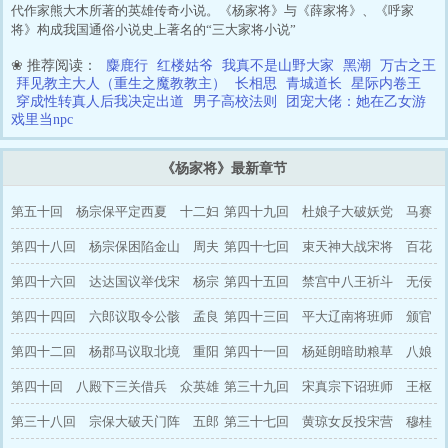
代作家熊大木所著的英雄传奇小说。《杨家将》与《薛家将》、《呼家
将》构成我国通俗小说史上著名的“三大家将小说”
❀ 推荐阅读：
麋鹿行
红楼姑爷
我真不是山野大家
黑潮
万古之王
拜见教主大人（重生之魔教教主）
长相思
青城道长
星际内卷王
穿成性转真人后我决定出道
男子高校法则
团宠大佬：她在乙女游
戏里当npc
《杨家将》最新章节
第五十回 杨宗保平定西夏 十二妇
第四十九回 杜娘子大破妖党 马赛
得胜回朝
第四十八回 杨宗保困陷金山 周夫
英火烧番营
第四十七回 束天神大战宋将 百花
人力主救兵
第四十六回 达达国议举伐宋 杨宗
女锤打张达
第四十五回 禁宫中八王祈斗 无佞
保兵征西夏
第四十四回 六郎议取令公骸 孟良
府郡马寿终
第四十三回 平大辽南将班师 颁官
焦赞双丧命
第四十二回 杨郡马议取北境 重阳
诰大封功臣
第四十一回 杨延朗暗助粮草 八娘
女大闹幽州
第四十回 八殿下三关借兵 众英雄
子大战番兵
第三十九回 宋真宗下诏班师 王枢
九龙斗武
第三十八回 宗保大破天门阵 五郎
密进用反间
第三十七回 黄琼女反投宋营 穆桂