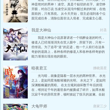
的往上提升，想停都停不下来，好急人
神是绝对的男神！ 凌空。真是个贴切的名字。凌空睁
开眼，对自己说 当凌空从混沌中醒过来的时候，在他
面前的，只有系统。 从今天开始，宿主必须到各个位
面完成任务，清除位面非法入境者、完成雇主心愿、
维护剧情等等。换取生存值。 系统：请宿主选择主位
面。 凌空：随便。 系统：请宿主选择任务位面。 凌
我是大神仙
封圣
空：随便。 系统：请宿主选择任务方式。 凌空：随
便。 系统：你真是有史以来最随便的宿主。 凌空：
我是大神仙小说原著讲述一个纸醉金迷的时代，
系统（狗腿）：您真是有史以来最伟大的宿主！( △
修道人已经渐渐消失在世人眼中，所留下的，只有一
|||)︴ 本文金手指粗壮，主角无敌全能。 苏苏苏苏 任
些传说。为了追寻“道”的足迹，他一个人前行在这条
他人爱慕崇拜妒恨如狂，男神始终冷艳高贵，所向披
奇妙的道路上，各种各样的修道人和各种各样奇妙的
靡！(^o^)/~（刚好满足本作者的YY） 专注无cp。 O(_)
能力渐渐出现在他的眼前。
暗夜君王
拂晓晨星
光与暗，就像是隔着一层水光的两种世界。 水光
之上，是如同星海般璀璨的光明。 水光之下，是如同
深渊般幽邃的黑暗。 在太古规则崩坏数千年后的现
在，维持近千年的遁世条约被撕成了碎片，如潭水般
沉寂千年的异民世界，顿时掀起了惊天的波澜。全副
武装的异民武士，再次高高举起了那黑暗的旌旗，重
新开始书写那黑暗的镇魂歌。 就在人类社会中都处于
大龟甲师
唐家三少
弱势地位的陈烨，却意外的卷进了这场狂岚般的纷