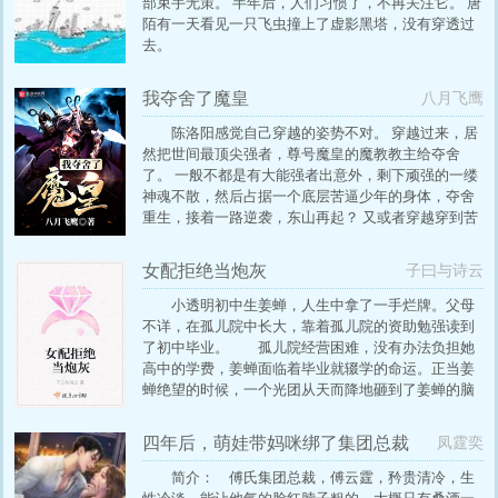
部束手无策。 半年后，人们习惯了，不再关注它。 唐
陌有一天看见一只飞虫撞上了虚影黑塔，没有穿透过
去。
我夺舍了魔皇
八月飞鹰
陈洛阳感觉自己穿越的姿势不对。 穿越过来，居
然把世间最顶尖强者，尊号魔皇的魔教教主给夺舍
了。 一般不都是有大能强者出意外，剩下顽强的一缕
神魂不散，然后占据一个底层苦逼少年的身体，夺舍
重生，接着一路逆袭，东山再起？ 又或者穿越穿到苦
逼少年身上，得金手指开启成神之路？ 为什么我这节
奏不对啊。 现在周围全是大佬，我感觉我快暴露了。
女配拒绝当炮灰
子曰与诗云
怎么办？ 在线等。 急！…
小透明初中生姜蝉，人生中拿了一手烂牌。父母
不详，在孤儿院中长大，靠着孤儿院的资助勉强读到
了初中毕业。 孤儿院经营困难，没有办法负担她
高中的学费，姜蝉面临着毕业就辍学的命运。正当姜
蝉绝望的时候，一个光团从天而降地砸到了姜蝉的脑
袋上。只要姜蝉和它签订契约，到一个个小世界里完
成任务，姜蝉就能够学到相应的技能，以此来改变自
四年后，萌娃带妈咪绑了集团总裁
凤霆奕
身，从此姜蝉走上了征服星辰大海的征途……
简介： 傅氏集团总裁，傅云霆，矜贵清冷，生