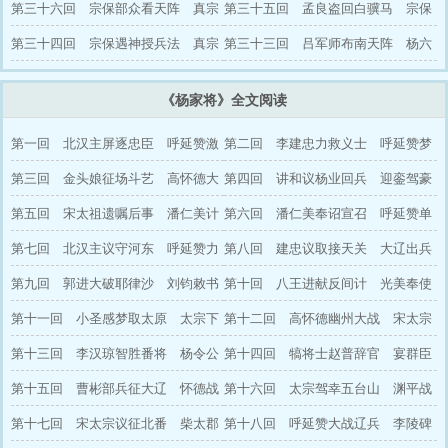
降伏萧天佐
第三十六回 宗保部众看天阵 真宗
英破阵救姑
第三十五回 孟良盗回白骥马 宗保
筑坛封将帅
第三十四回 宗保遇神授兵法 真宗
佳遇穆桂英
第三十三回 吕军师布南天阵 杨六
出榜募医人
使明下三关
《杨家将》全文阅读
第一回 北汉主屏逐忠臣 呼延赞激
第二回 李建忠力救义士 呼延赞梦
烈报仇
第三回 金头娘征场斗艺 高怀德大
神教武
第四回 讲和议杨业回兵 迎銮驾豪
战潞州
第五回 宋太祖遗嘱后事 潘仁美计
杰施能
第六回 潘仁美奉诏宣召 呼延赞单
逐英雄
第七回 北汉主议守河东 呼延赞力
骑救驾
第八回 建忠议取接天关 大辽出兵
擒敌将
第九回 郭进大破耶律沙 刘钧敕书
救晋阳
第十回 八王进献反间计 光美奉使
召杨业
第十一回 小圣感梦取太原 太宗下
说杨业
第十二回 高怀德幽州大战 宋太宗
议征大辽
第十三回 李汉琼智胜番将 杨令公
班师还汴
第十四回 犒将士赵普辞官 宴群臣
大破辽兵
第十五回 曹彬部兵征大辽 怀德战
宋琪赋诗
第十六回 太宗驾幸五台山 渊平战
死歧沟关
第十七回 宋太宗议征北番 柴太郡
死幽州城
第十八回 呼延赞大战辽兵 李陵碑