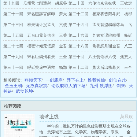
奏保杨业
第十九回 瓜州营七郎遭射 胡原谷
杨业死节
第二十回 六使沛京告御状 王钦定
六使遇救
第二十一回 宋名臣辞官解印 萧太
计图八王
第二十二回 杨家将晋阳斗武 杨郡
后议图中原
第二十三回 樵夫诡计捉孟良 六使
马领镇三关
第二十四回 孟良智盗骕骦②马 岳
单骑收焦赞
第二十五回 五台山孟良借兵 三关
胜大战萧天佑
第二十六回 九妹女误陷幽州 杨延
寨五郎观象
第二十七回 枢密计倾无佞府 金吾
德大破番兵
第二十八回 焦赞怒杀谢金吾 八王
拆毁天波楼
第二十九回 宋君臣魏州看景 王全
智救杨郡马
第三十回 八王赍诏求六使 焦赞大
节铜台交兵
第三十一回 呼延赞途中遇救 杨郡
闹陈家庄
第三十二回 萧太后出榜募兵 王全
马大破辽兵
节兵征大辽
相关阅读:
燕倾天下
/
一剑霜寒
/
陛下在上
/
惟我独仙
/
剑仙在此
/
金玉王朝
/
无敌真寂寞
/
论以貌取人的下场
/
九州·铁浮图
/
剑来
/
天
神诀
/
武动乾坤
/
推荐阅读
地球上线
莫晨欢
半年前，数以万计的黑色虚影巨塔出现在全球各
地，悬浮城市上空。化学家、物理学家、宗教……全