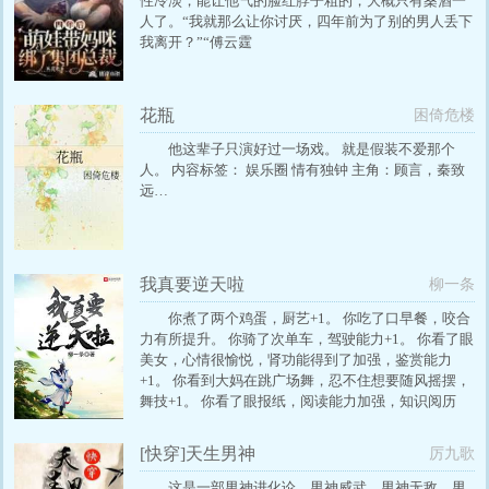
性冷淡，能让他气的脸红脖子粗的，大概只有桑酒一
人了。“我就那么让你讨厌，四年前为了别的男人丢下
我离开？”“傅云霆
花瓶
困倚危楼
他这辈子只演好过一场戏。 就是假装不爱那个
人。 内容标签： 娱乐圈 情有独钟 主角：顾言，秦致
远…
我真要逆天啦
柳一条
你煮了两个鸡蛋，厨艺+1。 你吃了口早餐，咬合
力有所提升。 你骑了次单车，驾驶能力+1。 你看了眼
美女，心情很愉悦，肾功能得到了加强，鉴赏能力
+1。 你看到大妈在跳广场舞，忍不住想要随风摇摆，
舞技+1。 你看了眼报纸，阅读能力加强，知识阅历
+1。 你打了个喷嚏，疾病抵抗能力有所提升。 你吃了
包感冒药，毒素抵抗能力提升，医药精通+1。 你看见
[快穿]天生男神
厉九歌
护士打针，基础医术有所加强，医术精通+1。 不知道
咋回事儿，我现在哪怕是喝口凉水实力都在一个劲儿
这是一部男神进化论，男神威武、男神无敌、男