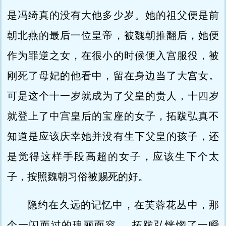
是冯绮真的没有大他多少岁。她的祖父便是前
朝北燕的最后一位皇帝，被魏朝推翻后，她便
作为罪逆之女，在很小的时候便入宫服役，被
刚死了母妃的他看中，留在身边当了大宫女。
可是这个十一岁就成为了父皇的贵人，十四岁
就登上了中宫皇后的宝座的女子，拓跋弘真不
知道是应该庆幸她并没有生下父皇的孩子，还
是觉得这样手段高超的女子，应该生下个太
子，按照魏朝习俗被赐死的好。
隐约在久远的记忆中，在芙蓉花丛中，那
个一闪而过的瑰丽面容......拓跋弘恍惚了一瞬