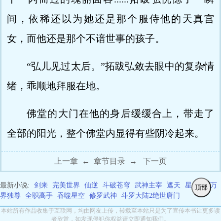
间，依稀还以为她还是那个服侍他的天真宫
女，而他还是那个不谙世事的孩子。
“弘儿见过太后。”拓跋弘敛去眼中的复杂情
绪，乖顺地拜服在地。
佛堂的大门在他的身后缓缓合上，带走了
全部的阳光，整个佛堂内显得有些阴冷起来。
上一章
←
章节目录
→
下一页
最新小说:
剑来
完美世界
仙逆
斗破苍穹
武神主宰
遮天
星辰变
万
顶部
界独尊
全职高手
吞噬星空
修罗武神
斗罗大陆2绝世唐门
本站所有作品收集于互联网，均由网友上传，转载至本站只是为了宣传本书让更多读
者欣赏，如发现侵犯你权益请立即通知我们。