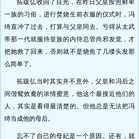
拓跋弘收回了目光，在昨日父皇按照鲜卑
一族的习俗，进行焚烧生前衣服的仪式时，冯
绮直冲了过去，打算与父皇同去。亏得从太武
帝那一代就服侍皇族的内侍总管尚邪发觉，才
把她救了回来，否则就不是烧焦了几缕头发那
么简单了。
拓跋弘当时其实并不意外，父皇和冯后之
间偕鸳效鸯的浓情蜜意，他这个最接近他们的
人，其实是看得最清楚的。但他总是无法把冯
绮当成他的母后。
忘不了自己的母妃是一个原因。还有，就