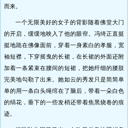
而来。
一个无限美好的女子的背影随着佛堂大门
的开启，缓缓地映入了他的眼帘。冯绮正直挺
挺地跪在佛像面前，穿着一身素白的孝服，宽
袖短襟，下穿摇曳的长裙，在长裙的外面还附
加着一条紧束在腰间的短裙，把她纤细的腰肢
完美地勾勒了出来。她如云的秀发只是简简单
单的用一条白头绳绾在了脑后，带着一朵白色
的绢花，垂下的一些发梢还带着焦黑烧卷的痕
迹。