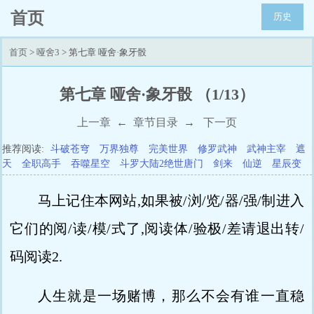
首页
历史
首页
>
哑舍3
> 第七章 哑舍·象牙骰
第七章 哑舍·象牙骰 （1/13）
上一章
←
章节目录
→
下一页
推荐阅读:
斗破苍穹
万界独尊
完美世界
修罗武神
武神主宰
遮
天
全职高手
吞噬星空
斗罗大陆2绝世唐门
剑来
仙逆
星辰变
马上记住本网站,如果被/浏/览/器/强/制进入
它们的阅/读/模/式了,阅读体/验极/差请退出转/
码阅读2.
人生就是一场赌博，那么不会有谁一直稳