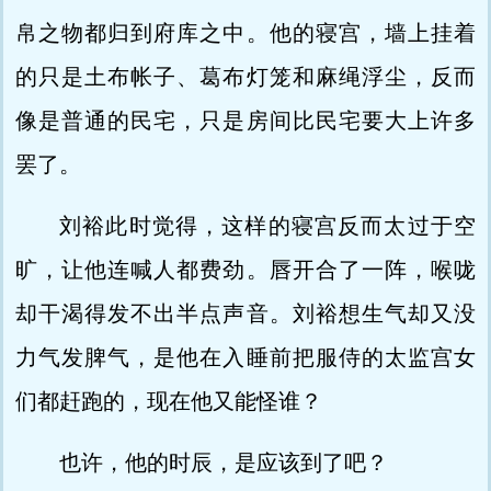
帛之物都归到府库之中。他的寝宫，墙上挂着
的只是土布帐子、葛布灯笼和麻绳浮尘，反而
像是普通的民宅，只是房间比民宅要大上许多
罢了。
刘裕此时觉得，这样的寝宫反而太过于空
旷，让他连喊人都费劲。唇开合了一阵，喉咙
却干渴得发不出半点声音。刘裕想生气却又没
力气发脾气，是他在入睡前把服侍的太监宫女
们都赶跑的，现在他又能怪谁？
也许，他的时辰，是应该到了吧？