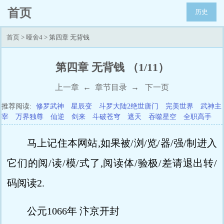
首页
历史
首页
>
哑舍4
> 第四章 无背钱
第四章 无背钱 （1/11）
上一章
←
章节目录
→
下一页
推荐阅读:
修罗武神
星辰变
斗罗大陆2绝世唐门
完美世界
武神主
宰
万界独尊
仙逆
剑来
斗破苍穹
遮天
吞噬星空
全职高手
马上记住本网站,如果被/浏/览/器/强/制进入
它们的阅/读/模/式了,阅读体/验极/差请退出转/
码阅读2.
公元1066年 汴京开封