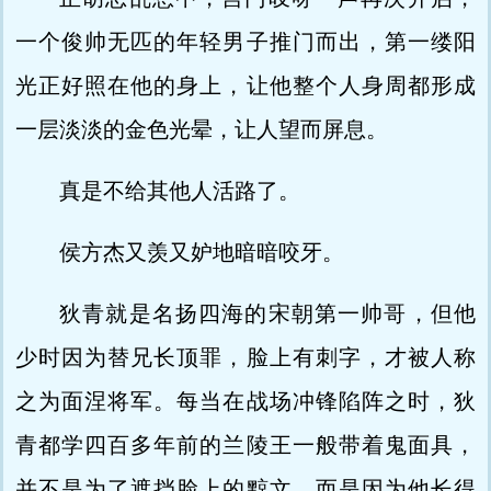
一个俊帅无匹的年轻男子推门而出，第一缕阳
光正好照在他的身上，让他整个人身周都形成
一层淡淡的金色光晕，让人望而屏息。
真是不给其他人活路了。
侯方杰又羡又妒地暗暗咬牙。
狄青就是名扬四海的宋朝第一帅哥，但他
少时因为替兄长顶罪，脸上有刺字，才被人称
之为面涅将军。每当在战场冲锋陷阵之时，狄
青都学四百多年前的兰陵王一般带着鬼面具，
并不是为了遮挡脸上的黥文，而是因为他长得