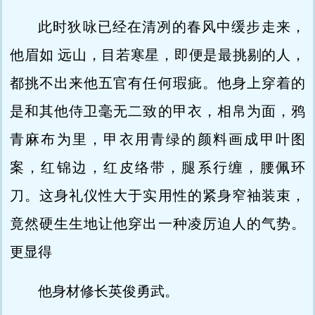
此时狄咏已经在清冽的春风中缓步走来，
他眉如 远山，目若寒星，即便是最挑剔的人，
都挑不出来他五官有任何瑕疵。他身上穿着的
是和其他侍卫毫无二致的甲衣，相帛为面，鸦
青麻布为里，甲衣用青绿的颜料画成甲叶图
案，红锦边，红皮络带，腿系行缠，腰佩环
刀。这身礼仪性大于实用性的紧身窄袖装束，
竟然硬生生地让他穿出一种凌厉迫人的气势。
更显得
他身材修长英俊勇武。