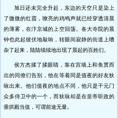
旭日还未完全升起，东边的天空只是染上
了微微的红霞，嘹亮的鸡鸣声就已经穿透清晨
的薄雾，在汴京城的上空回荡。各大寺院的晨
钟也此起彼伏地敲响，转眼间寂静的街道上嘈
杂了起来，陆陆续续地出现了晨起的百姓们。
侯方杰揉了揉眼睛，靠在宫墙上和鱼贯而
出的同僚们告别，他在等着同是值夜的好友狄
咏出来。他们值夜的地点不同，他只是干元门
众多侍卫中的一个，而狄咏却是在皇帝听政的
垂拱殿当值，可谓前途无量。