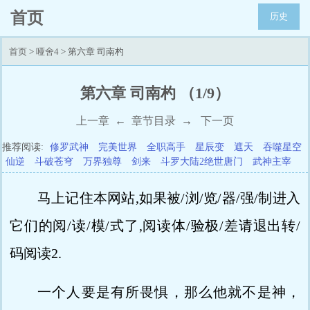
首页
历史
首页
>
哑舍4
> 第六章 司南杓
第六章 司南杓 （1/9）
上一章
←
章节目录
→
下一页
推荐阅读:
修罗武神
完美世界
全职高手
星辰变
遮天
吞噬星空
仙逆
斗破苍穹
万界独尊
剑来
斗罗大陆2绝世唐门
武神主宰
马上记住本网站,如果被/浏/览/器/强/制进入
它们的阅/读/模/式了,阅读体/验极/差请退出转/
码阅读2.
一个人要是有所畏惧，那么他就不是神，