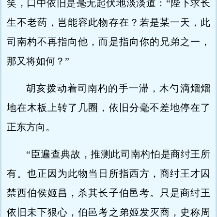
笑，口中依旧是毫无起伏地淡淡道：“陛下求长
生不老药，岂能容此物存在？若是某一天，此
司南杓不再指向他，而是指向你的兄弟之一，
那又将如何？”
胡亥拨动着司南杓的手一滞，木勺滴熘熘
地在木板上转了几圈，依旧分毫不差地停在了
正东方向。
“臣遍查典故，推测此司南杓怕是商纣王所
有。也正因为此物当日所指西方，商纣王才囚
禁西伯侯姬昌，杀其长子伯邑考。只是商纣王
依旧未下狠心，伯邑考之弟姬发灭商，史称周