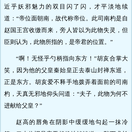
近乎妖邪魅力的双目闪了闪，才平淡地续
道：“帝位面朝南，故代称帝位。此司南杓是自
赵国王宫收缴而来，旁人皆以为此物失灵，但
臣则认为，此物所指的，是帝君的位置。”
“啊！无怪乎勺柄指向东方！”胡亥合掌大
笑，因为他的父皇秦始皇正去泰山封禅东巡，
正是东方。胡亥爱不释手地拨弄着面前的司南
杓，天真无邪地仰头问道：“夫子，此物为何不
进献给父皇？”
赵高的唇角在阴影中缓缓地勾起一抹冷