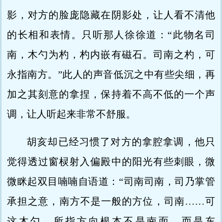
影，对方的脸庞隐藏在阴影处，让人看不清他
的长相和表情。只听那人徐徐道：“此物名司
南，木勺为杓，杓内嵌有磁石。司南之杓，可
永指南方。”此人的声音低沉之中有些尖细，再
加之其刻意的拿捏，保持着不高不低的一个声
调，让人听起来非常不舒服。
胡亥却已经习惯了对方的拿腔拿调，他只
觉得透过窗棂射入偏殿中的阳光有些刺眼，微
微眯起双目喃喃自语道：“司南司南，司乃掌管
承担之意，南方不是一般的方位，司南……可
这木勺，所指方向根本不是南面，而是东