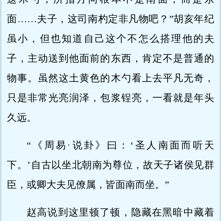
面……夫子，这司南杓定非凡物吧？”胡亥年纪
虽小，但也知道自己这个不怎么搭理他的夫
子，主动送到他面前的东西，肯定不是普通的
物事。虽然这土黄色的木勺看上去平凡无奇，
只是非常光亮润泽，包浆锃亮，一看就是年头
久远。
“《周易·说卦》曰：‘圣人南面而听天
下。’自古以坐北朝南为尊位，故天子诸侯见群
臣，或卿大夫见僚属，皆面南而坐。”
赵高说到这里顿了顿，隐藏在黑暗中藏着