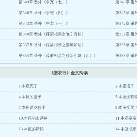
第349章 番外《争宠（七）》
第348章 
第346章 番外《争宠（四）》
第345章 
第343章 番外《争宠（一）》
第342章 
第340章 番外《薛蒙相亲之晚宁真棒》
第339章 
第337章 番外《薛蒙相亲之姜曦加油》
第336章 
》
第334章 番外《薛蒙相亲之茶水小妹（四）》
第333章 
《皓衣行》全文阅读
1.本座死了
2.本座活了
4.本座的堂弟
5.本座没有
7.本座爱吃抄手
8.本座受罚
10.本座初出茅庐
11.本座要
13.本座的新娘
14.本座成