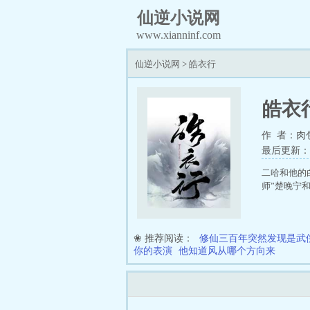
仙逆小说网
www.xianninf.com
仙逆小说网
>
皓衣行
皓衣
作 者：肉
最后更新：202
二哈和他的
师”楚晚宁
❀ 推荐阅读：
修仙三百年突然发现是武
你的表演
他知道风从哪个方向来