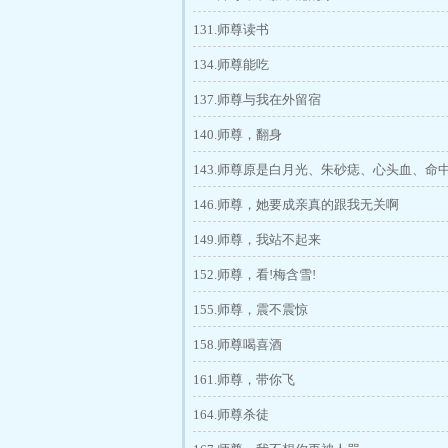
131.师尊读书
134.师尊能吃
137.师尊与我在外留宿
140.师尊，翻身
143.师尊原是白月光、朱砂痣、心头血、命
146.师尊，她要成亲真的跟我无关啊
149.师尊，我站不起来
152.师尊，看!梅含雪!
155.师尊，震不震惊
158.师尊喝喜酒
161.师尊，带你飞
164.师尊杀徒