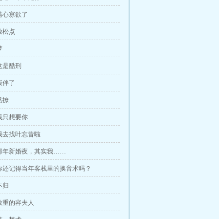
最清心寡欲了
，放松点
梦
，这是酷刑
有饭伴了
然撩
，我只想要你
，我去找叶忘昔啦
，那年新婚夜，其实我……
，你还记得当年客栈里的换音术吗？
不归
所敬重的容夫人