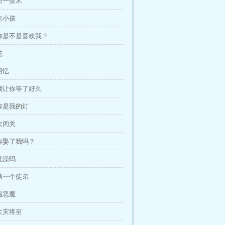
，第一禁术
不吃小孩
，你是不是喜欢我？
花
回忆
，我让你等了好久
，你是我的灯
再次闭关
，你娶了我吗？
，洗澡吗
的第一个徒弟
初遇恶魔
，大灾将至