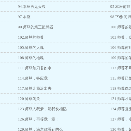
94.本座再见天裂
95.本座前
97.本座……
98.下卷 同
99.师尊的第三把武器
100.师尊
102.师尊的师尊
103.师尊
105.师尊的人魂
106.师尊
108.师尊的地魂
109.师尊
111.师尊如刀君如水
112.师尊不
114.师尊，答应我
115.师尊已
117.师尊让我滚出去
118.师尊
120.师尊闭关
121.师尊
123.师尊入我梦，明我长相忆
124.师尊复
126.师尊，再等我一章！
127.师尊
129.师尊，满意你看到的么
130.师尊