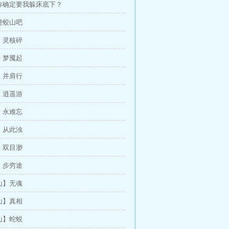
，你确定要我躲床底下？
，进蛟山吧
山】灵核碎
山】梦魇起
山】并肩行
山】逍遥游
山】永难忘
山】从此浊
山】双目渺
山】步穷途
血山】无魂
血山】真相
血山】蛇蜕