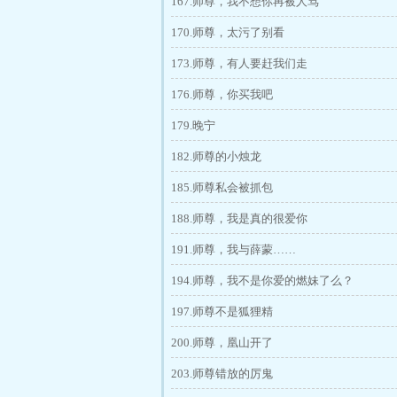
167.师尊，我不想你再被人骂
170.师尊，太污了别看
173.师尊，有人要赶我们走
176.师尊，你买我吧
179.晚宁
182.师尊的小烛龙
185.师尊私会被抓包
188.师尊，我是真的很爱你
191.师尊，我与薛蒙……
194.师尊，我不是你爱的燃妹了么？
197.师尊不是狐狸精
200.师尊，凰山开了
203.师尊错放的厉鬼