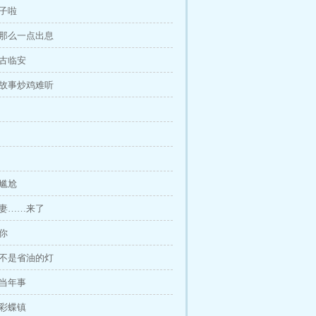
饺子啦
有那么一点出息
到古临安
的故事炒鸡难听
分尴尬
前妻……来了
要你
妻不是省油的灯
你当年事
赴彩蝶镇