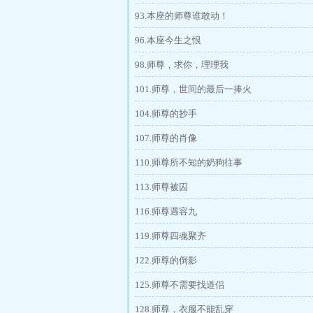
93.本座的师尊谁敢动！
96.本座今生之恨
98.师尊，求你，理理我
101.师尊，世间的最后一捧火
104.师尊的抄手
107.师尊的肖像
110.师尊所不知的奶狗往事
113.师尊被囚
116.师尊遇容九
119.师尊四魂聚齐
122.师尊的倒影
125.师尊不需要找道侣
128.师尊，衣服不能乱穿