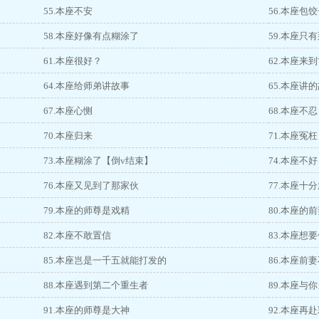
55.本座不安
56.本座包
58.本座好像有点糊涂了
59.本座只
61.本座很好？
62.本座来
64.本座给师弟讲故事
65.本座讲
67.本座心恻
68.本座不忍
70.本座归来
71.本座冤枉
73.本座糊涂了【倒v结束】
74.本座不好
76.本座又见到了那家伙
77.本座十
79.本座的师尊是戏精
80.本座的
82.本座不敢置信
83.本座想
85.本座岂是一千五就能打发的
86.本座前
88.本座遇到第二个重生者
89.本座与
91.本座的师尊是大神
92.本座再