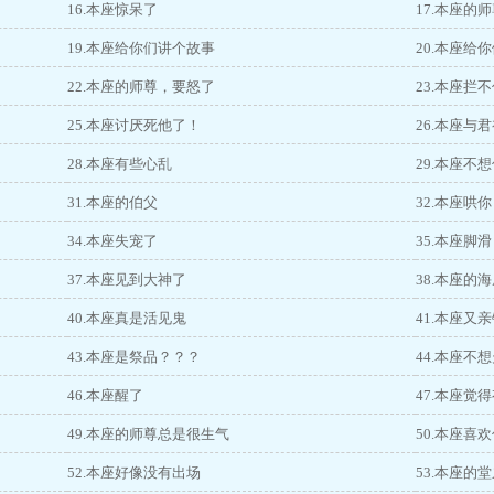
16.本座惊呆了
17.本座的
19.本座给你们讲个故事
20.本座给
22.本座的师尊，要怒了
23.本座拦
25.本座讨厌死他了！
26.本座与
28.本座有些心乱
29.本座不
31.本座的伯父
32.本座哄
34.本座失宠了
35.本座脚滑
37.本座见到大神了
38.本座的
40.本座真是活见鬼
41.本座又
43.本座是祭品？？？
44.本座不
46.本座醒了
47.本座觉
49.本座的师尊总是很生气
50.本座喜
52.本座好像没有出场
53.本座的