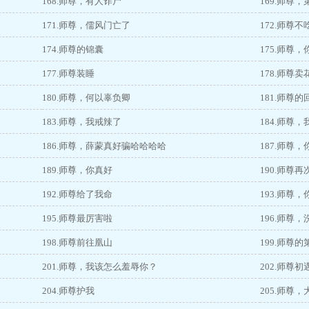
168.师尊，有人诈尸
169.师尊
171.师尊，儒风门亡了
172.师尊
174.师尊的锦囊
175.师尊
177.师尊装睡
178.师尊卖
180.师尊，何以辜负卿
181.师尊的
183.师尊，我戒辣了
184.师尊
186.师尊，薛蒙真好骗哈哈哈哈
187.师尊
189.师尊，你真好
190.师尊
192.师尊给了我命
193.师尊
195.师尊最厉害啦
196.师尊
198.师尊前往凰山
199.师尊
201.师尊，我该怎么羞辱你？
202.师尊
204.师尊护我
205.师尊