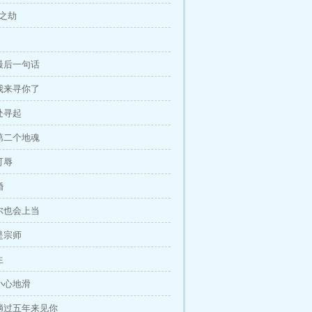
世之劫
归
的最后一句话
，我来寻你了
何处寻起
的第二个地魂
可辱
婚
偶尔也会上当
才是宗师
生
，小心地滑
，趟过五年来见你