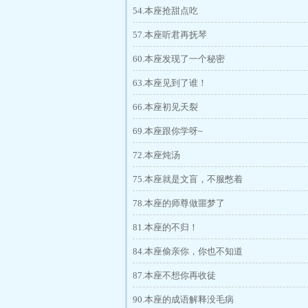
54.本座抢甜点吃
57.本座听君再抚琴
60.本座发现了一个秘密
63.本座见到了谁！
66.本座初见天裂
69.本座跟你学呀~
72.本座炖汤
75.本座就是文盲，不服憋着
78.本座的师尊做噩梦了
81.本座的不归！
84.本座偷亲你，你也不知道
87.本座不想你再收徒
90.本座的成语解释没毛病