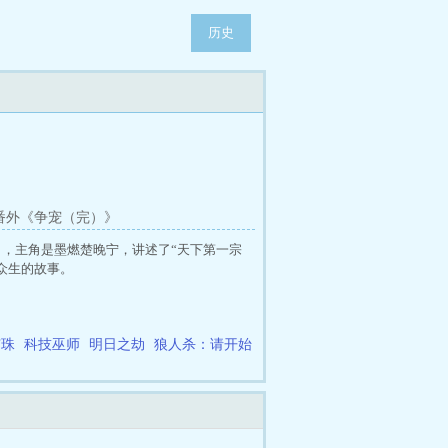
历史
 番外《争宠（完）》
，主角是墨燃楚晚宁，讲述了“天下第一宗
众生的故事。
穹珠
科技巫师
明日之劫
狼人杀：请开始