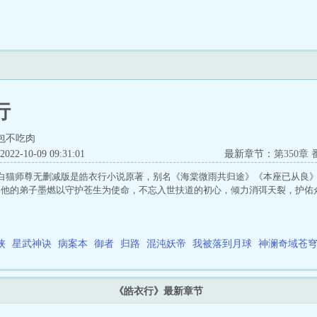
行
包不吃肉
2-10-09 09:31:01
最新章节：
第350章
白猫师尊无删减版是皓衣行小说原著，别名《海棠微雨共归途》《本座已从良》
和他的弟子墨燃以守护苍生为使命，不忘入世扶道的初心，倾力消弭天裂，护佑
侠
星武神诀
病案本
御者
归路
混沌妖帝
我被落到月球
神澜奇域苍
《皓衣行》最新章节