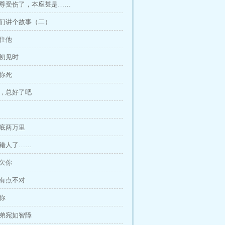
师尊受伤了，本座甚是……
你们讲个故事（二）
不住他
君初见时
想你死
你，总好了吧
海底两万里
亲错人了……
想欠你
得有点不对
欢你
堂弟宛如智障