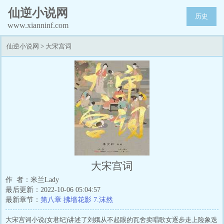
仙逆小说网
历史
www.xianninf.com
仙逆小说网
>
大宋宫词
大宋宫词
作 者：米兰Lady
最后更新：2022-10-06 05:04:57
最新章节：
第八章 拂墙花影 7.沫然
大宋宫词小说(女君纪)讲述了刘娥从不起眼的瓦舍卖唱歌女逐步走上险象迭