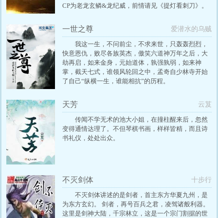
CP为老龙玄鳞&龙纪威，前情请见《提灯看刺刀》。
内容标签：虐恋情深 报仇雪恨 穿越时空 强强 主角：
黑泽川，叶真 配角：玄鳞，龙纪威 ┃ 其它：HE
一世之尊
爱潜水的乌贼
我这一生，不问前尘，不求来世，只轰轰烈烈，
快意恩仇，败尽各族英杰，傲笑六道神万年之后，大
劫再启，如来金身，元始道体，孰强孰弱，如来神
掌，截天七式，谁领风轮回之中，孟奇自少林寺开始
了自己“纵横一生，谁能相抗”的历程。
天芳
云芨
传闻不学无术的池大小姐，在撞柱醒来后，忽然
变得通情达理了。不但琴棋书画，样样皆精，而且诗
书礼仪，处处出众。
不灭剑体
十步行
不灭剑体讲述的是剑者，首主东方华夏九州，是
为东方玄幻。 剑者，再号百兵之君，凌驾诸般利器。
这里是剑神大陆，千宗林立，这是一个宗门割据的世