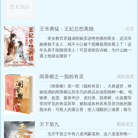
王爷勇猛：王妃总想离婚
元宝
美女教官穿越成刚被卖进绝色楼的医女，还没等
她卷银子走人，就不小心被个面瘫腹黑给看上了！这
年头真不能随便亲人！可是谁能告诉她，为什么她一
遇上他就会腿软？
闻香榭之一脂粉有灵
海的温度
《闻香榭》第一部《脂粉有灵》。大唐盛世，神
秘低调的闻香榭以其非凡的香品在洛阳独树一帜。 蛇
吻果、血莲、曼珠华沙、龙吐珠、因果树、出血菌等
世间罕见的奇花异草，被制成各种具有灵异功效的胭
脂水粉：可救人的腐云香；使人清醒的三魂香；吸引
心上人的迎蝶粉；恶行尽显的焚心香，更有眼儿媚、
美人霜、仙人粉 被称为妖孽的异能少年方沫儿，为救
天下第九
鹅是老五
人被迫卖身闻香榭，为精怪古灵的婉娘工作。经历了
猜忌、痛苦和失落后，沫儿在制香历练中慢慢成长。
无尽宇宙之中有八道鸿蒙道则，这八道道则每一