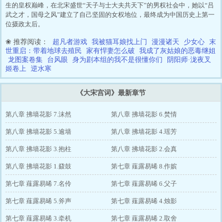
生的皇权巅峰，在北宋盛世“天子与士大夫共天下”的男权社会中，她以“吕
武之才，国母之风”建立了自己坚固的女权地位，最终成为中国历史上第一
位摄政太后。
❀ 推荐阅读：
超凡者游戏
我被猫耳娘找上门
漫漫诸天
少女心
末
世重启：带着地球去殖民
家有悍妻怎么破
我成了灰姑娘的恶毒继姐
龙图案卷集
台风眼
身为剧本组的我不是很懂你们
阴阳师·泷夜叉
姬卷上
逆水寒
《大宋宫词》最新章节
第八章 拂墙花影 7.沫然
第八章 拂墙花影 6.焚情
第八章 拂墙花影 5.逾墙
第八章 拂墙花影 4.瑶芳
第八章 拂墙花影 3.抱柱
第八章 拂墙花影 2.会真
第八章 拂墙花影 1.鼗鼓
第七章 薤露易晞 8.作嫔
第七章 薤露易晞 7.名伶
第七章 薤露易晞 6.父子
第七章 薤露易晞 5.斧声
第七章 薤露易晞 4.烛影
第七章 薤露易晞 3.牵机
第七章 薤露易晞 2.取舍