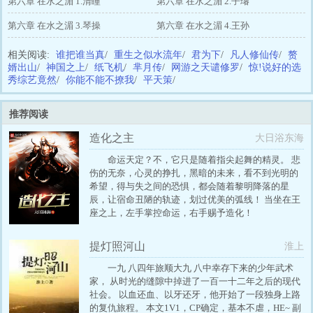
第六章 在水之湄 1.清瞳
第六章 在水之湄 2.子璿
第六章 在水之湄 3.琴操
第六章 在水之湄 4.王孙
相关阅读:
谁把谁当真
/
重生之似水流年
/
君为下
/
凡人修仙传
/
赘
婿出山
/
神国之上
/
纸飞机
/
芈月传
/
网游之天谴修罗
/
惊!说好的选
秀综艺竟然
/
你能不能不撩我
/
平天策
/
推荐阅读
造化之主
大日浴东海
命运天定？不，它只是随着指尖起舞的精灵。 悲
伤的无奈，心灵的挣扎，黑暗的未来，看不到光明的
希望，得与失之间的恐惧，都会随着黎明降落的星
辰，让宿命丑陋的轨迹，划过优美的弧线！ 当坐在王
座之上，左手掌控命运，右手赐予造化！
提灯照河山
淮上
一九 八四年旅顺大九 八中幸存下来的少年武术
家， 从时光的缝隙中掉进了一百一十二年之后的现代
社会。 以血还血、以牙还牙，他开始了一段独身上路
的复仇旅程。 本文1V1，CP确定，基本不虐，HE~ 副