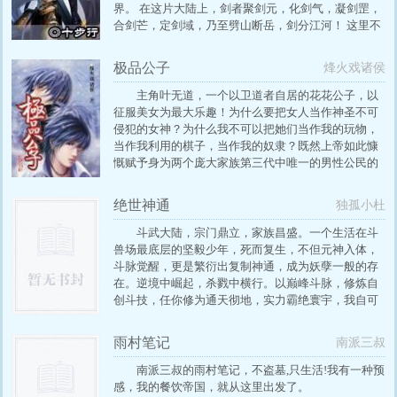
界。 在这片大陆上，剑者聚剑元，化剑气，凝剑罡，
合剑芒，定剑域，乃至劈山断岳，剑分江河！ 这里不
仅有宝贵的剑池，神圣的剑冢，上古诡秘的剑墓，还
有诸多神奇灵兽，奇异剑道 修炼层次：剑体，剑元，
极品公子
烽火戏诸侯
剑魂，剑魄，剑心。 剑者称号：剑者，剑客，剑师，
剑主，剑王，剑宗，剑皇，剑帝，剑尊，剑祖，剑
主角叶无道，一个以卫道者自居的花花公子，以
圣。 宗门等阶：青凡，金天，白灵，紫皇。…
征服美女为最大乐趣！为什么要把女人当作神圣不可
侵犯的女神？为什么我不可以把她们当作我的玩物，
当作我利用的棋子，当作我的奴隶？既然上帝如此慷
慨赋予身为两个庞大家族第三代中唯一的男性公民的
他这么多，他还有什么理由不去征服美女上帝送给男
人的最好礼物？
绝世神通
独孤小杜
斗武大陆，宗门鼎立，家族昌盛。一个生活在斗
兽场最底层的坚毅少年，死而复生，不但元神入体，
斗脉觉醒，更是繁衍出复制神通，成为妖孽一般的存
在。逆境中崛起，杀戮中横行。以巅峰斗脉，修炼自
创斗技，任你修为通天彻地，实力霸绝寰宇，我自可
催动复制神通，复制天地万物，吞噬无尽星辰，横扫
荒宇，睥睨苍穹！
雨村笔记
南派三叔
南派三叔的雨村笔记，不盗墓,只生活!我有一种预
感，我的餐饮帝国，就从这里出发了。