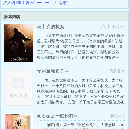
罗大陆5重生唐三
/
一生一世,江南老
/
推荐阅读
肖申克的救赎
[美]斯蒂芬·金
《肖申克的救赎》是美国作家斯蒂芬·金的中篇小
说，副标题为“春天的希望”。《肖申克的救赎》讲述
了银行家安迪，被当作杀害妻子的凶手送上法庭。妻
子的不忠、律师的奸诈、法官的误判、狱警的凶暴、
典狱长的贪心与卑鄙，将正处在而立之年的安迪一下
子从人生的巅峰推向了世间地狱……
女将军和长公主
请君莫笑
为了在乱世中活下去，为了给至亲复仇，为了给
全村一百一十八口枉死的人讨回公道，林挽月拿了龙
凤胎弟弟林飞星的户籍去参军，励志杀尽天 下匈奴
人。 宫廷中皇后仙逝，留下了十六岁的长公主和八岁
的太子相依为命。 几位年长于太子的亲王对皇位虎视
眈眈，姐弟俩的地位岌岌可危。 女扮男装的将军和运
筹帷幄的长公主，正剧，慢热，传奇，军旅，宫斗，
闻香榭之一脂粉有灵
海的温度
阴谋，复仇，HE
《闻香榭》第一部《脂粉有灵》。大唐盛世，神