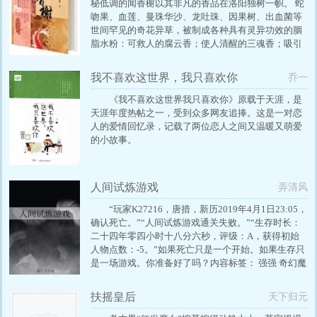
秘低调的闻香榭以其非凡的香品在洛阳独树一帜。 蛇
吻果、血莲、曼珠华沙、龙吐珠、因果树、出血菌等
世间罕见的奇花异草，被制成各种具有灵异功效的胭
脂水粉：可救人的腐云香；使人清醒的三魂香；吸引
心上人的迎蝶粉；恶行尽显的焚心香，更有眼儿媚、
美人霜、仙人粉 被称为妖孽的异能少年方沫儿，为救
我不喜欢这世界，我只喜欢你
乔一
人被迫卖身闻香榭，为精怪古灵的婉娘工作。经历了
猜忌、痛苦和失落后，沫儿在制香历练中慢慢成长。
《我不喜欢这世界我只喜欢你》原载于天涯，是
然而此时，神都洛阳突发异变，闻香榭陷入了从所未
天涯年度热帖之一，受到众多网友追捧。这是一对恋
有的危机
人的爱情回忆录，记载了两位恋人之间又温暖又萌爱
的小故事。
人间试炼游戏
弄清风
“玩家K27216，唐措，新历2019年4月1日23:05，
确认死亡。”“人间试炼游戏通关失败。”“生存时长：
二十四年零四小时十八分六秒，评级：A，获得初始
人物点数：-5。”如果死亡只是一个开始。如果生存只
是一场游戏。你准备好了吗？内容标签： 强强 奇幻魔
幻 无限流 爽文 搜索关键字：主角：唐措 ┃ 配角：靳
丞、池焰 ┃ 其它： 一句话简介：生存不易，请珍爱
扶摇皇后
天下归元
生命