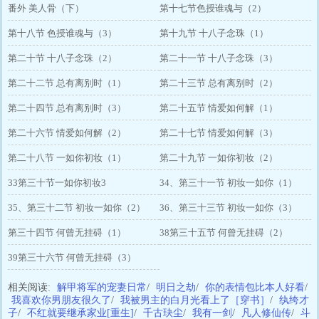
番外 美人骨（下）
第十七节色授谁魂与（2）
第十八节 色授谁魂与（3）
第十九节 十八子念珠（1）
第二十节 十八子念珠（2）
第二十一节 十八子念珠（3）
第二十二节 总有离别时（1）
第二十三节 总有离别时（2）
第二十四节 总有离别时（3）
第二十五节 情爱如何解（1）
第二十六节 情爱如何解（2）
第二十七节 情爱如何解（3）
第二十八节 一如你初妆（1）
第二十九节 一如你初妆（2）
33第三十节一如你初妆3
34、第三十一节 初妆一如你（1）
35、第三十二节 初妆一如你（2）
36、第三十三节 初妆一如你（3）
第三十四节 何曾无挂碍（1）
38第三十五节 何曾无挂碍（2）
39第三十六节 何曾无挂碍（3）
相关阅读:
解甲将军的宠妻日常
/
明日之劫
/
你的表情包比本人好看
/
我喜欢你男朋友很久了
/
我被男主的白月光看上了［穿书］
/
纨绔才
子
/
不红就要继承家业[重生]
/
千古玦尘
/
我有一剑
/
凡人修仙传
/
斗