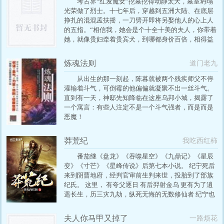
考古界“红发魔女”挖墓挖得动静太大，墓室坍塌
光荣做了烈士。十七年后，穿越到五洲大陆、在底层
挣扎的混混孟扶摇，一刀劈开即将另娶他人的心上人
的五指。“相信我，她会是个十全十美的夫人，你带着
她，就像贵妇牵着贵宾犬，到哪都身价百倍，相得益
彰。”不忠所爱，弃如狗屎。从此后海阔天空，跋涉万
里，夺七国令，争天下先，为了心底回归的信念，与
炼魂法则
道门老九
七国权谋皇室悍然碰撞，同天下英才逸士际会风云。
…
从出生的那一刻起，陈暮就被两个残疾师父不停
灌输着斗气，可倒霉的他偏偏就凝聚不出一丝斗气。
直到有一天，神邸先知降临在这座乌邦小城，揭露了
一个寓言：有些人注定不是一个斗气强者，而是而是
恶魔！
莽荒纪
我吃西红柿
番茄继《盘龙》《吞噬星空》《九鼎记》《星辰
变》《寸芒》《星峰传说》后第七本小说。 纪宁死后
来到阴曹地府，经判官审前生判来世，投胎到了部族
纪氏。 这里， 有夸父逐日 有后羿射金乌 更有为了逍
遥长生，历三灾九劫，纵死无悔的无数修仙者 纪宁也
成为了一名修仙者，开始了他的修仙之路
夫人你马甲又掉了
一路烦花