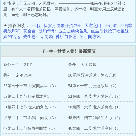
孔浅显，只见皮相，未见骨相。————————如果在现在这个社会
里，有个人带着两世的记忆，深爱着你。多幸福。时宜对周生辰就是如
此。而他，却早已忘记她。…
❀ 推荐阅读：
一粒
从岁月道果开始成圣
大逆之门
玉翎雕
路明非
挑战FGO
黄金台
琥珀年华
位面之纨绔生涯
重生后我抢了福宝妹
妹的气运
先生总不肯离婚
神祈与夜愿
俯听闻惊风
《一生一世美人骨》最新章节
番外三 百年相守
番外二 人间炊烟
番外一 若有来生
56尾声 浮生若梦，为欢几何
55第五十一节 月光照故里（3）
54第五十节 月光照故里（2）
53第四十九节月光照故里1
52第四十八节 世人的角色（3）
51第四十七节 世人的角色（2）
50第四十六节 世人的角色（1）
49第四十五节 独留半面妆（3）
48第四十四节 独留半面妆（2)
47第四十三节独留半面妆（1）
46第四十二节 繁华若空候（3）