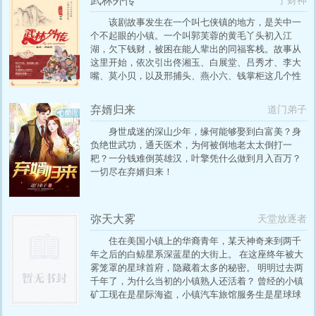
武林外传
宁财神
该剧故事发生在一个叫七侠镇的地方，是关中一
个不起眼的小镇。一个叫郭芙蓉的黄毛丫头初入江
湖，欠下钱财，被困在能人辈出的同福客栈。故事从
这里开始，依次引出佟湘玉、白展堂、吕秀才、李大
嘴、莫小贝，以及邢捕头、燕小六、钱掌柜这几个性
格各异、风趣动人的主人公，和一连串戏谑生动、引
人入胜的故事。 整部戏层次分明，剧情发展十分合
弃婿归来
道门弟子
理，而且感情丰富，不仅有眼泪，有欢笑，有令人紧
张的生死难关，也有令人感动的真情告白，堪称情景
身世成迷的深山少年，缘何能够娶到白富美？身
喜剧的经典之作！
负绝世武功，通天医术，为何被倒地老太太倒打一
耙？一分钱难倒英雄汉，叶擎凭什么做到月入百万？
一切尽在弃婿归来！
弥天大雾
天堂放逐者
住在美国小镇上的华裔青年，某天神奇来到两千
年之后的白鲸星系深蓝星的大街上。 在这座终年被大
雾笼罩的星球首府，隐藏着太多的秘密。 明明过去两
千年了，为什么当初的小镇熟人还活着？ 曾经的小镇
矿工现在是星际海盗，小镇汽车旅馆服务生是星球球
长…… 主角：上帝，我前二十年到底住在一个什么样