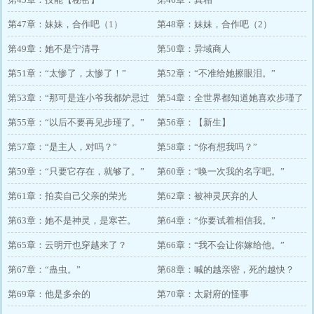
第47章：妹妹，合作吧（1）
第48章：妹妹，合作吧（2）
第49章：她不是宁清寻
第50章：异域商人
第51章：“太惨了，太惨了！”
第52章：“不准给她擦眼泪。”
第53章：“那可是连小爷我都妒忌过
第54章：全世界都知道她喜欢步瑾了
的人啊…
第55章：“以后不要再见步瑾了。”
第56章：【新生】
第57章：“是主人，对吗？”
第58章：“你有想我吗？”
第59章：“只要它存在，就够了。”
第60章：“唤一次我的名字吧。”
第61章：拍卖自己父亲的荣光
第62章：被神灵厌弃的人
第63章：她不是神灵，是寒芒。
第64章：“你要试着相信我。”
第65章：云明亓也穿越来了？
第66章：“我不会让你嫁给他。”
第67章：“蛊虫。”
第68章：喊的越亲密，死的越快？
第69章：他是多余的
第70章：太尉府的怪事