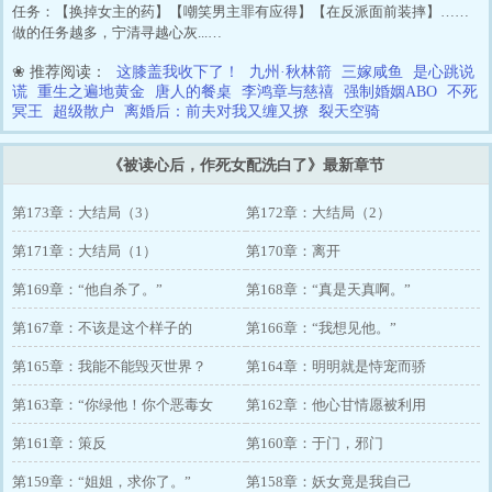
任务：【换掉女主的药】【嘲笑男主罪有应得】【在反派面前装摔】……
做的任务越多，宁清寻越心灰...…
❀ 推荐阅读：
这膝盖我收下了！
九州·秋林箭
三嫁咸鱼
是心跳说
谎
重生之遍地黄金
唐人的餐桌
李鸿章与慈禧
强制婚姻ABO
不死
冥王
超级散户
离婚后：前夫对我又缠又撩
裂天空骑
《被读心后，作死女配洗白了》最新章节
第173章：大结局（3）
第172章：大结局（2）
第171章：大结局（1）
第170章：离开
第169章：“他自杀了。”
第168章：“真是天真啊。”
第167章：不该是这个样子的
第166章：“我想见他。”
第165章：我能不能毁灭世界？
第164章：明明就是恃宠而骄
第163章：“你绿他！你个恶毒女
第162章：他心甘情愿被利用
配！”
第161章：策反
第160章：于门，邪门
第159章：“姐姐，求你了。”
第158章：妖女竟是我自己