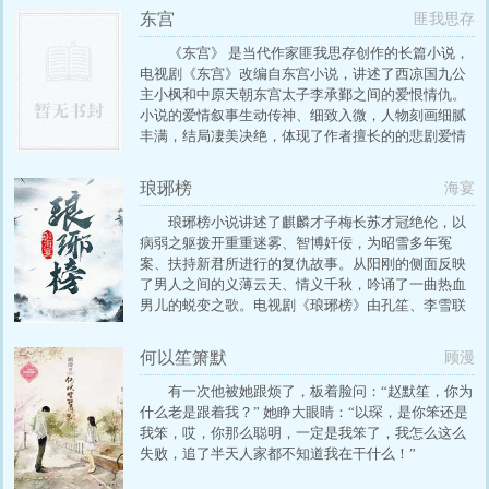
的镇上=口= 一只蝙蝠从他旁边飞过，用优雅圆滑的声
东宫
匪我思存
音低声轻笑——演出开始了。 ↑以作者的属性，这怎
么可能只是一个机甲文呢╮(╯_╰)╭ PS：这是一场弥
《东宫》 是当代作家匪我思存创作的长篇小说，
天大误 内容标签：血族 机甲 异能 搜索关键字：主
电视剧《东宫》改编自东宫小说，讲述了西凉国九公
角：温栾、赛路斯┃其它：黑暗议会，教廷，未来，
主小枫和中原天朝东宫太子李承鄞之间的爱恨情仇。
圣战，机甲
小说的爱情叙事生动传神、细致入微，人物刻画细腻
丰满，结局凄美决绝，体现了作者擅长的的悲剧爱情
创作。
琅琊榜
海宴
琅琊榜小说讲述了麒麟才子梅长苏才冠绝伦，以
病弱之躯拨开重重迷雾、智博奸佞，为昭雪多年冤
案、扶持新君所进行的复仇故事。从阳刚的侧面反映
了男人之间的义薄云天、情义千秋，吟诵了一曲热血
男儿的蜕变之歌。电视剧《琅琊榜》由孔笙、李雪联
合执导，胡歌、王凯、刘涛等主演，于2015年9月19
日火热播出。
何以笙箫默
顾漫
有一次他被她跟烦了，板着脸问：“赵默笙，你为
什么老是跟着我？” 她睁大眼睛：“以琛，是你笨还是
我笨，哎，你那么聪明，一定是我笨了，我怎么这么
失败，追了半天人家都不知道我在干什么！”