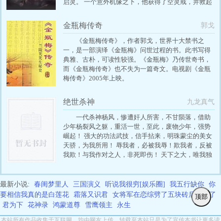
启灵。 一个意外机缘之下，他获得了空灵戒，并救起
了灵族的小姑娘江敏，两人相互扶持之下一路发迹，
但这时，一个进入精英世界的机缘摆在了他的面前，
金瓶梅传奇
郭戈
为了夺取这个机会，下层世界的骆家对他一路追杀，
当他一路披荆斩棘来到骆家后，却发现一个更大的陷
《金瓶梅传奇》，作者郭戈，世界十大禁书之
阱已经向他扑来。
一，是一部演绎《金瓶梅》问世过程的书。此书写得
典雅、古朴，可读性较强。《金瓶梅》乃传世奇书，
而《金瓶梅传奇》也不失为一篇奇文。电视剧《金瓶
梅传奇》2005年上映。
绝世杀神
九龙真气
一代杀神杨风，惨遭奸人所害，不甘陨落，借助
少年杨裂风之躯，重活一世，至此，废物少年，强势
崛起！ 强大的功法武技，信手拈来，明珠蒙尘的美女
天骄，为我所用！ 辱我者，必被我辱！欺我者，反被
我欺！与我作对之人，非死即伤！ 天下之大，唯我独
尊，号令群雄，莫敢不从！
最新小说:
春闺梦里人
三国演义
听说我很穷[娱乐圈]
我五行缺你
你
要相信我真的是白莲花
霜落又识君
女将军在恋综劈了五块砖后爆火了
顶部
君为下
花神录
鸿蒙道尊
雪鹰领主
永生
本站所有作品收集于互联网，均由网友上传，转载至本站只是为了宣传本书让更多读