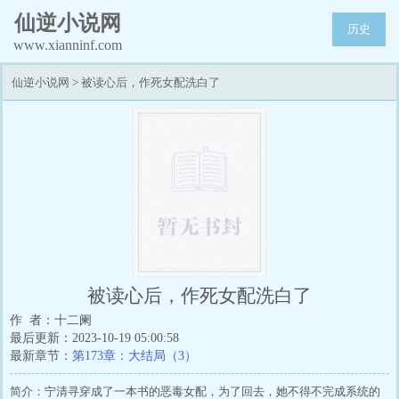
仙逆小说网
历史
www.xianninf.com
仙逆小说网
>
被读心后，作死女配洗白了
被读心后，作死女配洗白了
作 者：十二阑
最后更新：2023-10-19 05:00:58
最新章节：
第173章：大结局（3）
简介：宁清寻穿成了一本书的恶毒女配，为了回去，她不得不完成系统的