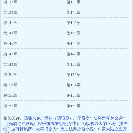
第137章
第138章
第139章
第140章
第141章
第142章
第143章
第144章
第145章
第146章
第147章
第148章
第149章
第150章
第151章
第152章
第153章
第154章
第155章
第156章
第157章
第158章
相关阅读:
高能来袭
/
酒神（阴阳冕）
/
星辰变
/
快穿之完美命运
/
月光吻过红玫瑰
/
嫁给前男友他爸[穿书]
/
论以貌取人的下场
/
搜神
记
/
这万种风情
/
大奉打更人
/
无心法师原著小说
/
斗罗大陆之五行