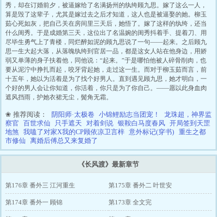
秀，却在订婚前夕，被逼嫁给了名满扬州的纨绔顾九思。嫁了这么一人，
算是毁了这辈子，尤其是嫁过去之后才知道，这人也是被逼娶的她。柳玉
茹心死如灰，把自己关在房间里三天后，她悟了。嫁了这样的纨绔，还当
什么闺秀。于是成婚第三天，这位出了名温婉的闺秀抖着手、提着刀、用
尽毕生勇气上了青楼，同烂醉如泥的顾九思说了一句——起来。之后顾九
思一生大起大落，从落魄纨绔到官居一品，都是这女人站在他身边，用娇
弱又单薄的身子扶着他，同他说：“起来。”于是哪怕他被人碎骨削肉，也
要从泥泞中挣扎而起，咬牙背起她，走过这一生。而对于柳玉茹而言，前
十五年，她以为活着是为了找个好男人。直到遇见顾九思，她才明白，一
个好的男人会让你知道，你活着，你只是为了你自己。——愿以此身血肉
遮风挡雨，护她衣裙无尘，鬓角无霜。
❀ 推荐阅读：
阴阳师·太极卷
小锦鲤励志当团宠！
龙珠超，神界监
察官
百世求仙
只手遮天
对着剑说
银鞍白马度春风
开局签到天罡
地煞
我嗑了对家X我的CP顾依凉卫言梓
意外标记(穿书)
重生之都
市修仙
离婚后傅总又来复婚了
《长风渡》最新章节
第176章 番外三 江河重生
第175章 番外二 叶世安
第174章 番外一 顾锦
第173章 全文完