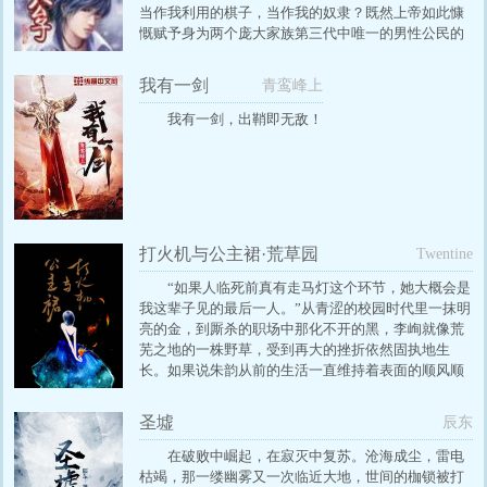
当作我利用的棋子，当作我的奴隶？既然上帝如此慷
慨赋予身为两个庞大家族第三代中唯一的男性公民的
他这么多，他还有什么理由不去征服美女上帝送给男
人的最好礼物？
我有一剑
青鸾峰上
我有一剑，出鞘即无敌！
打火机与公主裙·荒草园
Twentine
“如果人临死前真有走马灯这个环节，她大概会是
我这辈子见的最后一人。”从青涩的校园时代里一抹明
亮的金，到厮杀的职场中那化不开的黑，李峋就像荒
芜之地的一株野草，受到再大的挫折依然固执地生
长。如果说朱韵从前的生活一直维持着表面的顺风顺
水，平静安和，那李峋的出现则打破了这一切。他是
她生命中第一次，也是唯一一次的冒险。在外人眼里
圣墟
辰东
李峋嚣张而轻蔑，只有朱韵懂得他心中那片自留地，
自愿成为孤独的国王的守护神，穷其一生，奉献温
在破败中崛起，在寂灭中复苏。沧海成尘，雷电
柔。她始终同他站在一起，一起奋进，一起痛苦，一
枯竭，那一缕幽雾又一次临近大地，世间的枷锁被打