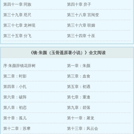
第四十一章 同族
第四十章 弃子
第三十九章 咫尺
第三十八章 宫闱变
第三十七章 龙神现
第三十六章 联姻
第三十五章 分飞
第三十四章 十巫
《镜·朱颜（玉骨遥原著小说）》全文阅读
序·朱颜辞镜花辞树
第一章：朱颜
第二章：时影
第三章：血食
第四章：小扎
第五章：初遇
第六章：破阵
第七章：重逢
第八章：初恋
第九章：碧落
第十章：孤儿
第十一章：屠龙
第十二章：苏摩
第十三章：风云会