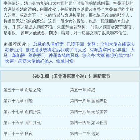
事件伊始，她与身为九嶷山大神官的师父时影间的情感纠葛。空桑王朝的
命运随着她命运的走向而改变，包括她收养以后改变整个空桑命运的小鲛
人苏摩。权谋之下，个人的情感与命运被掌控，那么逆天改命的那个人，
将遭受无法想象的磨难。这是一段少女的冒险，也是一段瑰丽的奇幻史
诗。 朱颜／最是人间留不住，朱颜辞镜花辞树。 时影／预言者死于谶语，
是定数。 苏摩／他戒备、阴冷、猜疑，对一切都充满了敌意和不信任。
❀ 推荐阅读：
总裁的头号鲜妻
已读不回
女尊：全能大佬在线宠夫
独步山河
被吃播系统绑定后我成了万人迷
深海流窜日记[异世]
大
马士革陷阱
剑宗旁门
神澜奇域幽冥珠
怎么办!大家都想抱我大腿!
快穿：病娇大佬他好黏人
仙魔同修
《镜·朱颜（玉骨遥原著小说）》最新章节
第五十一章 命运之轮
第五十章 终战
第四十九章 相逢
第四十八章 魔君降临
第四十七章 血鹤折翼
第四十六章 无尽噩梦
第四十五章 同生共死
第四十四章 如风长逝
第四十三章 良夜
第四十二章 选妃