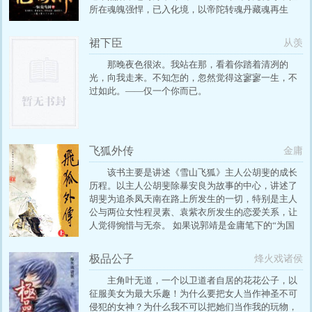
所在魂魄强悍，已入化境，以帝陀转魂丹藏魂再生
裙下臣
从羡
那晚夜色很浓。我站在那，看着你踏着清冽的
光，向我走来。不知怎的，忽然觉得这寥寥一生，不
过如此。——仅一个你而已。
飞狐外传
金庸
该书主要是讲述《雪山飞狐》主人公胡斐的成长
历程。以主人公胡斐除暴安良为故事的中心，讲述了
胡斐为追杀凤天南在路上所发生的一切，特别是主人
公与两位女性程灵素、袁紫衣所发生的恋爱关系，让
人觉得惋惜与无奈。 如果说郭靖是金庸笔下的“为国
为民”的“侠”的理想的化身，胡斐则是金庸“锄强扶
弱”的理想的化身。他可以为素不相识的一家三口打抱
极品公子
烽火戏诸侯
不平，不为所爱之人的求恳所动。体现出江湖一代大
侠在爱情面前是那样的脆弱与无奈。
主角叶无道，一个以卫道者自居的花花公子，以
征服美女为最大乐趣！为什么要把女人当作神圣不可
侵犯的女神？为什么我不可以把她们当作我的玩物，