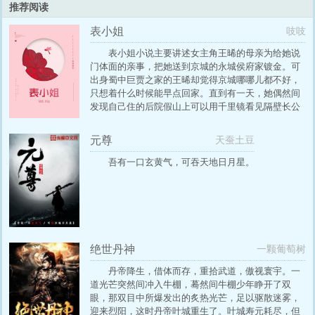
推荐阅读
表小姐
吱吱
表小姐小说主要讲述女主角王晞的母亲为给她说
门体面的亲事，把她送到京城的永城侯府家镀金。可
出身蜀中巨贾之家的王晞却觉得京城哪哪儿都不好，
只想着什么时候能早点回家。直到有一天，她偶然间
发现自己住的后院假山上可以用千里镜看见隔壁长公
主府……她顿时眼睛一亮——长公主之子陈珞可真英
俊！永城侯府的表姐们可真有趣！京城好好玩！
元尊
天蚕土豆
吾有一口玄黄气，可吞天地日月星。
绝世丹神
一颗葡萄树
丹帝降生，借体而存，重拾武道，傲视寰宇。一
道光芒突然间冲入牛棚，蓦然间牛棚少年睁开了双
眼，那双目中所爆发出的炙热光芒，足以驱散迷雾，
迎来烈阳，这时丹帝叶城重生了。叶城寿元耗尽，但