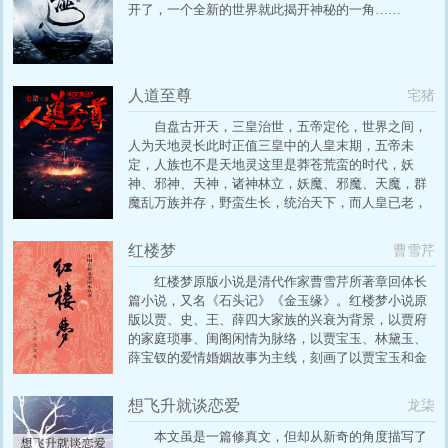
起深陷泥潭，或者开疆扩土。
开了，一个全新的世界就此揭开神秘的一角……
人道至尊
宅猪
自盘古开天，三皇治世，五帝定伦，世界之间，
人为天地灵长此时正值三皇中的人皇末期，五帝未
定，人族也不是天地灵这里是莽苍荒蛮的时代，妖
神、邪神、天神，诸神林立，妖魔、邪魔、天魔，群
魔乱万族并存，野蛮生长，统治天下，而人皇已老，
人族弱小，被当成祭牲和食粮这不是洪荒，而是狂野
奔放的蛮回归中国古典神话，书写人族逆袭的蛮荒传
红楼梦
曹雪芹
奇，敬请阅读《人道至尊宅猪微信：z
红楼梦原版小说是清代作家曹雪芹所著章回体长
篇小说，又名《石头记》《金玉缘》。红楼梦小说原
版以贾、史、王、薛四大家族的兴衰为背景，以贾府
的家庭琐事、闺阁闲情为脉络，以贾宝玉、林黛玉、
薛宝钗的爱情婚姻故事为主线，刻画了以贾宝玉和金
陵十二钗为中心的正邪两赋有情人的人性美和悲剧
美，通过家族悲剧、女儿悲剧及主人公的人生悲剧，
想飞升就谈恋爱
龙柒
揭示出封建末世危机。 《红楼梦》是一部具有世界影
响力的人情小说作品，举世公认的中国古典小说巅峰
本文虽是一篇修真文，但却从新奇的角度描写了