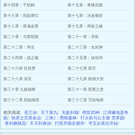
第十四章：千纸鹤
第十五章：青楼花魁
第十六章：宛如梦幻
第十七章：冰炭催折
第十八章：星魂血誓
第十九章：师徒之缘
第二十章：与君陌路
第二十一章：求医
第二十二章：孪生
第二十三章：女武神
第二十四章：战之殇
第二十五章：诀别诗
第二十六章 往世梦
第二十七章 星空
第二十八章 深宫
第二十九章 镜湖大营
第三十章 九嶷烟树
第三十一章 星图之变
第三十二章 宛如隔世
第三十三章 万劫地狱
相关阅读:
苍兰诀
/
天下第九
/
无敌剑域
/
绝世武神
/
江湖遍地是奇
葩
/
快穿之完美命运
/
三体2：黑暗森林
/
打火机与公主裙·荒草园
/
寒剑栖桃花
/
不灭剑身诀
/
打怪升级在都市
/
寻宝从英伦开始
/