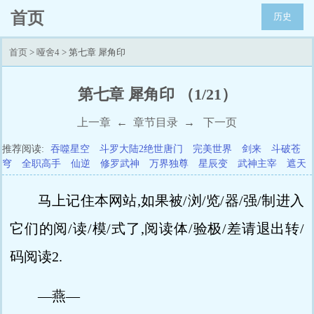
首页
历史
首页
>
哑舍4
> 第七章 犀角印
第七章 犀角印 （1/21）
上一章
←
章节目录
→
下一页
推荐阅读:
吞噬星空
斗罗大陆2绝世唐门
完美世界
剑来
斗破苍
穹
全职高手
仙逆
修罗武神
万界独尊
星辰变
武神主宰
遮天
马上记住本网站,如果被/浏/览/器/强/制进入
它们的阅/读/模/式了,阅读体/验极/差请退出转/
码阅读2.
—燕—