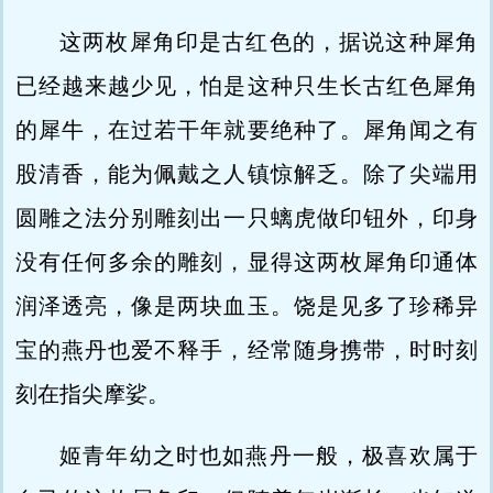
这两枚犀角印是古红色的，据说这种犀角
已经越来越少见，怕是这种只生长古红色犀角
的犀牛，在过若干年就要绝种了。犀角闻之有
股清香，能为佩戴之人镇惊解乏。除了尖端用
圆雕之法分别雕刻出一只螭虎做印钮外，印身
没有任何多余的雕刻，显得这两枚犀角印通体
润泽透亮，像是两块血玉。饶是见多了珍稀异
宝的燕丹也爱不释手，经常随身携带，时时刻
刻在指尖摩娑。
姬青年幼之时也如燕丹一般，极喜欢属于