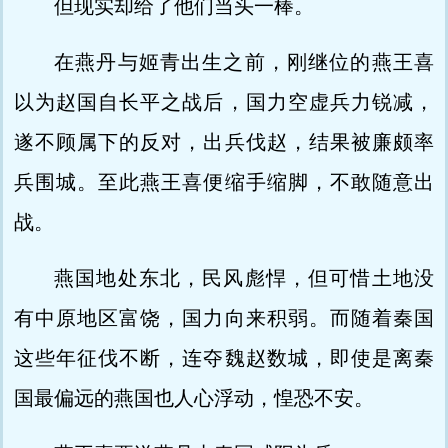
但现实却给了他们当头一棒。
在燕丹与姬青出生之前，刚继位的燕王喜
以为赵国自长平之战后，国力空虚兵力锐减，
遂不顾属下的反对，出兵伐赵，结果被廉颇率
兵围城。至此燕王喜便缩手缩脚，不敢随意出
战。
燕国地处东北，民风彪悍，但可惜土地没
有中原地区富饶，国力向来积弱。而随着秦国
这些年征伐不断，连夺魏赵数城，即使是离秦
国最偏远的燕国也人心浮动，惶恐不安。