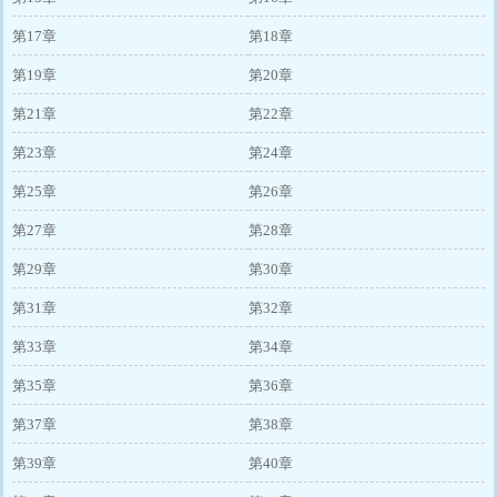
第17章
第18章
第19章
第20章
第21章
第22章
第23章
第24章
第25章
第26章
第27章
第28章
第29章
第30章
第31章
第32章
第33章
第34章
第35章
第36章
第37章
第38章
第39章
第40章