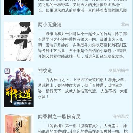
芜之地的一株野草，受到再大的挫折依然固执地生
长。如果说朱韵从前的生活一直维持着表面的顺风顺
水，平静安和，那李峋的出现则打破了这一切。他是
她生命中第一次，也是唯一一次的冒险。在外人眼里
两小无嫌猜
北南
李峋嚣张而轻蔑，只有朱韵懂得他心中那片自留地，
自愿成为孤独的国王的守护神，穷其一生，奉献温
聂维山和尹千阳是从小一起长大的竹马，除了都
柔。她始终同他站在一起，一起奋进，一起痛苦，一
不爱学习之外性格秉性有很大不同。聂维山为人低
起深陷泥潭，或者开疆扩土。
调，爱装岁月静好，实则战斗力爆表还擅长雕石刻玉
等各种手艺活儿，尹千阳是个自信的小草包，但善良
开朗又总觉得能战胜一切，后进入田径队发光发热。
神纹道
发飙的蜗牛
万古神山之上，上书四字天道昭然！ 稚嫩少年，
梦观神山，参悟神纹大道，创千百神通，以悍然之
姿，横行天下，成就人族浩荡气运。 人族不朽，大道
永昌！…
闻香榭之一脂粉有灵
海的温度
《闻香榭》第一部《脂粉有灵》。大唐盛世，神
秘低调的闻香榭以其非凡的香品在洛阳独树一帜。 蛇