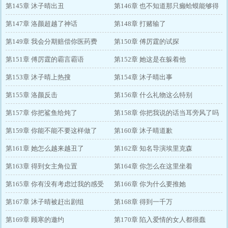
第145章 沐子晴出丑
第146章 也不知道那只癞蛤蟆能够得
第147章 洛颜超越了神话
到她
第148章 打赌输了
第149章 我会分期赔偿你医药费
第150章 傅厉霆的试探
第151章 傅厉霆的霸言霸语
第152章 她这是在躲着他
第153章 沐子晴上热搜
第154章 沐子晴出事
第155章 洛颜反击
第156章 什么礼物这么特别
第157章 你把鲨鱼给炖了
第158章 你把我说的话当耳旁风了吗
第159章 你能不能不要这样做了
第160章 沐子晴道歉
第161章 她怎么越来越丑了
第162章 知名导演埃里克森
第163章 得到女主角位置
第164章 你怎么在这里坐着
第165章 你有没有考虑过我的感受
第166章 你为什么要推她
第167章 沐子晴被赶出剧组
第168章 得到一千万
第169章 顾寒的邀约
第170章 陷入爱情的女人都很蠢