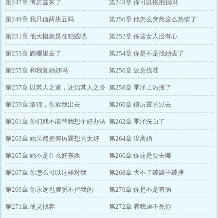
第247章 傅厉霆来了
第248章 你可以抱抱我吗
第249章 我只值两块五吗
第250章 他怎么突然这么热情了
第251章 他大概就是在犯贱吧
第252章 你这女人没有心
第253章 跑哪里去了
第254章 你是不是找她去了
第255章 和我复婚好吗
第256章 故意找茬
第257章 以其人之道，还治其人之身
第258章 季泽上热搜了
第259章 洛锦，你放我出去
第260章 傅厉霆的过去
第261章 你们就不能替我想个好办法
第262章 季泽洗白了
吗
第263章 她果然把傅厉霆想的太好
第264章 没离婚
第265章 她不是什么好东西
第266章 你这是要去哪
第267章 你怎么可以这样对我
第268章 大不了破罐子破摔
第269章 你永远也摆脱不掉我的
第270章 你是不是有病
第271章 薄灵找茬
第272章 看我虐不死你