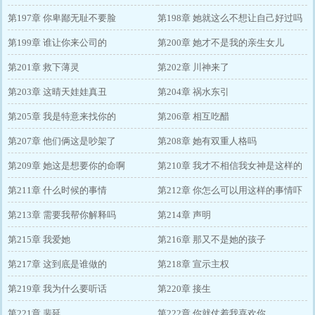
第197章 你卑鄙无耻不要脸
吗
第198章 她就这么不想让自己好过吗
第199章 谁让你来公司的
第200章 她才不是我的亲生女儿
第201章 救下薄灵
第202章 川神来了
第203章 这晴天娃娃真丑
第204章 祸水东引
第205章 我是特意来找你的
第206章 相互吃醋
第207章 他们俩这是吵架了
第208章 她有双重人格吗
第209章 她这是想要你的命啊
第210章 我才不相信我女神是这样的
第211章 什么时候的事情
人
第212章 你怎么可以用这样的事情吓
第213章 需要我帮你解释吗
我
第214章 声明
第215章 我爱她
第216章 那又不是她的孩子
第217章 这到底是谁做的
第218章 宣示主权
第219章 我为什么要听话
第220章 接生
第221章 裴延
第222章 你就仗着我喜欢你