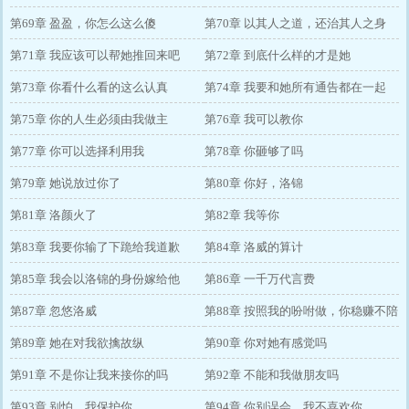
第69章 盈盈，你怎么这么傻
第70章 以其人之道，还治其人之身
第71章 我应该可以帮她推回来吧
第72章 到底什么样的才是她
第73章 你看什么看的这么认真
第74章 我要和她所有通告都在一起
第75章 你的人生必须由我做主
第76章 我可以教你
第77章 你可以选择利用我
第78章 你砸够了吗
第79章 她说放过你了
第80章 你好，洛锦
第81章 洛颜火了
第82章 我等你
第83章 我要你输了下跪给我道歉
第84章 洛威的算计
第85章 我会以洛锦的身份嫁给他
第86章 一千万代言费
第87章 忽悠洛威
第88章 按照我的吩咐做，你稳赚不陪
第89章 她在对我欲擒故纵
第90章 你对她有感觉吗
第91章 不是你让我来接你的吗
第92章 不能和我做朋友吗
第93章 别怕，我保护你
第94章 你别误会，我不喜欢你