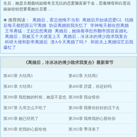
生后，她是京都蠢钝如猪奇丑无比的恋爱脑富家千金，恶毒继母和白莲花
妹妹纷纷想要看她出丑要...…
❀ 推荐阅读：
离婚后，霍总他悔不当初
离婚后开始谈恋爱GL
结婚
后每天都想跟云守离婚
协议离婚前我失忆了
学神每天都在想离婚
王爷勇猛：王妃总想离婚
离婚后，她揣着孕肚炸翻帝国首富婚礼
离婚后，我被五个大佬宠上天
离婚后，冷冰冰的傅少跪求我复合
科研大佬和影帝离婚后
渣A今天离婚了吗？
和前夫上离婚综艺后我
爆红了
《离婚后，冷冰冰的傅少跪求我复合》最新章节
第403章 大结局3
第402章 大结局2
第401章 大结局1
第400章 厉霆，你还好吗
第399章 我想她的时候，她是不是也
第398章 我会恨你
在想我
第397章 九哥怎么不吃了
第396章 我要你好好的活下去
第395章 她已经死了
第394章 我将我的心脏给你
第393章 把我的心脏给他
第392章 季泽来了