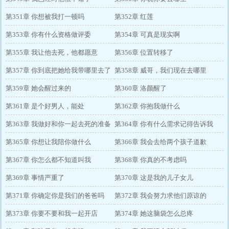
第351章 你想被我打一顿吗
第352章 红莲
第353章 你有什么资格做评委
第354章 可真是现实啊
第355章 我让他去死，他都愿意
第356章 位置转移了
第357章 你到底把她给我带哪里去了
第358章 威哥，我们现在去哪里
第359章 她会醒过来的
第360章 洛颜醒了
第361章 是个好男人，能处
第362章 你抱我做什么
第363章 我做好和你一起去死的准备
第364章 你有什么需求记得告诉我
了
第365章 你想让我陪你做什么
第366章 我会去给两个孩子道歉
第367章 你怎么都不知道叫我
第368章 你真的不考虑吗
第369章 事情严重了
第370章 这是我的儿子女儿
第371章 你确定你是我们的爸爸吗
第372章 我会努力求他们原谅的
第373章 你要不要和我一起开店
第374章 她这脑袋怎么总疼