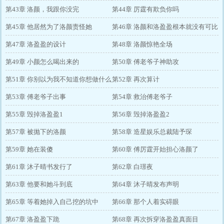
第43章 洛颜，我跟你没完
第44章 厉霆有欺负你吗
第45章 他居然为了洛颜责怪她
第46章 洛颜和洛盈盈根本就没有可比
第47章 洛盈盈的设计
性
第48章 洛颜惊艳全场
第49章 小颜怎么喝出来的
第50章 傅老爷子神助攻
第51章 你别以为我不知道你想做什么
第52章 再次算计
第53章 傅老爷子出事
第54章 救治傅老爷子
第55章 毁掉洛盈盈1
第56章 毁掉洛盈盈2
第57章 被抛下的洛颜
第58章 造星娱乐总裁陆予琛
第59章 她在装傻
第60章 傅厉霆开始担心洛颜了
第61章 沐子晴书发行了
第62章 白璟夜
第63章 他要和她斗到底
第64章 沐子晴发布声明
第65章 等着她掉入自己挖的坑中
第66章 那个人着实碍眼
第67章 洛盈盈下跪
第68章 再次拆穿洛盈盈真面目