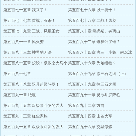
第五百七十五章 我来了！
第五百七十六章 以一挑十！
第五百七十七章 首战，灭杀！
第五百七十八章 二战！凤菱
第五百七十九章 三战，凤凰圣女
第五百八十章 蝎虎殒、钟离出
第五百八十一章 风火变
第五百八十二章 谁算计了谁？
第五百八十三章 神界的刀法
第五百八十四章 唐三、小舞、融念冰
第五百八十五章 炽胶！极致之火马小
第五百八十六章 为她牺牲？
桃
第五百八十七章
第五百八十九章 徐三石之困（上）
第五百八十八章 双升超级斗罗！
第五百八十九章 徐三石之困
第五百九十章 绝境
第五百九十一章 灵冰斗罗降临
第五百九十五章 双极限斗罗的强大
第五百九十二章 方向
第五百九十三章 红尘家族
第五百九十四章 山谷大军
第五百九十五章 双极限斗罗的强大
第五百九十六章 交融修炼