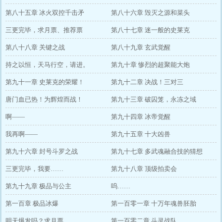
第八十五章 冰火双控千击矛
第八十六章 毁灭之源和菜头
三更完毕，求月票、推荐票
第八十七章 迷一般的史莱克
第八十八章 关键之战
第八十九章 玄武觉醒
持之以恒，天马行空，请进。
第九十章 惨烈的超聚能大炮
第九十一章 史莱克的荣耀！
第九十二章 决战！三对三
唐门血已热！为辉煌而战！
第九十三章 破囚笼，永冻之域
啊——
第九十四章 冰帝觉醒
我再啊——
第九十五章 十大凶兽
第九十六章 封号斗罗之战
第九十七章 多武魂融合技的猜想
三更完毕，我要……
第九十八章 顶级拍卖会
第九十九章 极品与公主
呜……
第一百章 极品冰爆
第一百零一章 十万年魂兽胚胎
明天爆发吗？求月票
第一百零二章 斗灵战队