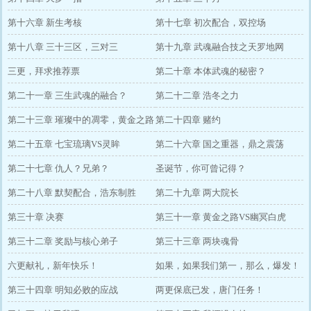
第十六章 新生考核
第十七章 初次配合，双控场
第十八章 三十三区，三对三
第十九章 武魂融合技之天罗地网
三更，拜求推荐票
第二十章 本体武魂的秘密？
第二十一章 三生武魂的融合？
第二十二章 浩冬之力
第二十三章 璀璨中的凋零，黄金之路
第二十四章 赌约
第二十五章 七宝琉璃VS灵眸
第二十六章 国之重器，鼎之震荡
第二十七章 仇人？兄弟？
圣诞节，你可曾记得？
第二十八章 默契配合，浩东制胜
第二十九章 两大院长
第三十章 决赛
第三十一章 黄金之路VS幽冥白虎
第三十二章 奖励与核心弟子
第三十三章 两块魂骨
六更献礼，新年快乐！
如果，如果我们第一，那么，爆发！
第三十四章 明知必败的应战
两更保底已发，唐门任务！