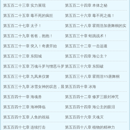
方式
第五百二十三章 实力展现
第五百二十四章 本体之秘
第五百二十五章 毒不死的疯狂
第五百二十六章 毒不死之殇！
第五百二十七章 太子！
第五百二十八章 霍雨浩加唐舞桐的实
第五百二十九章 爸爸，抱抱！
力！
第五百三十章 蛙跳战术！
第五百三十一章 突入！奇袭开始
第五百三十二章 一击远遁
第五百三十三章 东阳城
第五百三十四章 海公主？
第五百三十五章 万魂斗罗与憎恶斗罗
第五百三十六章 东阳破
第五百三十七章 九凤来仪箫
第五百三十八章 霍雨浩VS唐舞桐
第五百三十九章 冰雪女神的叹息，晨
第五百四十章 冰海
露刀！
第五百四十一章 海魂兽
第五百四十二章 修罗三眼封神咒
第五百四十三章 海神降临
第五百四十四章 海公主的眼泪
第五百四十五章 人鱼的祝福
第五百四十六章 天魂灭
第五百四十七章 连续打击
第五百四十八章 植物的精神力