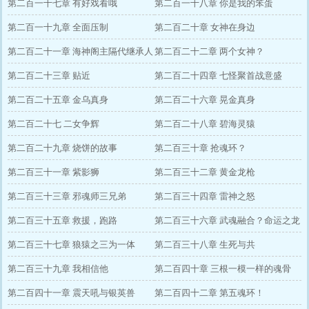
第二百一十七章 有好戏看哦
第二百一十八章 你是我的笨蛋
第二百一十九章 全面压制
第二百二十章 女神在身边
第二百二十一章 海神阁主隔代继承人
第二百二十二章 两个女神？
第二百二十三章 贴近
第二百二十四章 七怪聚首战意盛
第二百二十五章 金乌真身
第二百二十六章 晃金真身
第二百二十七 二女争辉
第二百二十八章 碧海灵猿
第二百二十九章 烧饼的故事
第二百三十章 抢魂环？
第二百三十一章 紫影狮
第二百三十二章 黄金龙枪
第二百三十三章 邪魂师三兄弟
第二百三十四章 雷神之怒
第二百三十五章 救援，跑路
第二百三十六章 武魂融合？命运之龙
第二百三十七章 狼猿之三为一体
吟
第二百三十八章 生死与共
第二百三十九章 我相信他
第二百四十章 三根一模一样的魂骨
第二百四十一章 震天吼与银英兽
第二百四十二章 第五魂环！