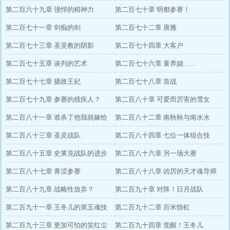
第二百六十九章 强悍的精神力
第二百七十章 明都参赛！
第二百七十一章 剑痴的剑
第二百七十二章 唐雅
第二百七十三章 圣灵教的阴影
第二百七十四章 大客户
第二百七十五章 谈判的艺术
第二百七十六章 童养媳……
第二百七十七章 摄政王妃
第二百七十八章 首战
第二百七十九章 参赛的残疾人？
第二百八十章 可爱而厉害的雪女
第二百八十一章 谁杀了他我就嫁给
第二百八十二章 南秋秋与南水水
谁！
第二百八十三章 圣灵战队
第二百八十四章 七位一体组合技
第二百八十五章 史莱克战队的进步
第二百八十六章 另一场大赛
第二百八十七章 青涩参赛
第二百八十八章 凶厉的天才魂导师
第二百八十九章 战略性放弃？
第二百九十章 对阵！日月战队
第二百九十一章 王冬儿的第五魂技
第二百九十二章 百米惊虹
第二百九十三章 更加可怕的笑红尘
第二百九十四章 觉醒！王冬儿