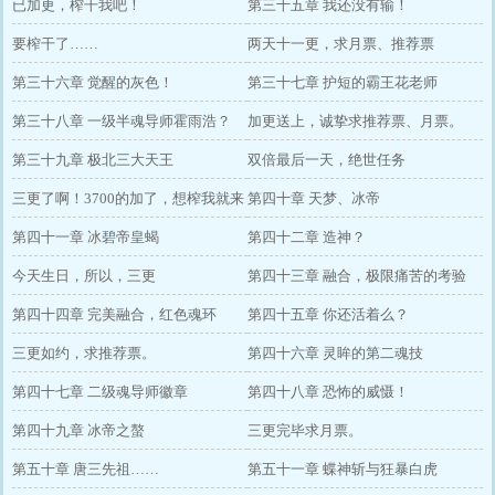
已加更，榨干我吧！
第三十五章 我还没有输！
要榨干了……
两天十一更，求月票、推荐票
第三十六章 觉醒的灰色！
第三十七章 护短的霸王花老师
第三十八章 一级半魂导师霍雨浩？
加更送上，诚挚求推荐票、月票。
第三十九章 极北三大天王
双倍最后一天，绝世任务
三更了啊！3700的加了，想榨我就来
第四十章 天梦、冰帝
吧！
第四十一章 冰碧帝皇蝎
第四十二章 造神？
今天生日，所以，三更
第四十三章 融合，极限痛苦的考验
第四十四章 完美融合，红色魂环
第四十五章 你还活着么？
三更如约，求推荐票。
第四十六章 灵眸的第二魂技
第四十七章 二级魂导师徽章
第四十八章 恐怖的威慑！
第四十九章 冰帝之螯
三更完毕求月票。
第五十章 唐三先祖……
第五十一章 蝶神斩与狂暴白虎