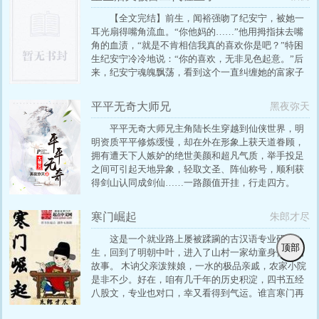
所以能够成为全球玩家数量非常多的角色扮演网游，
除了令人震撼的世界景观和角色设定外，恢宏庞大的
【全文完结】前生，闻裕强吻了纪安宁，被她一
故事背景也是非常吸引人的地方之一。
耳光扇得嘴角流血。“你他妈的……”他用拇指抹去嘴
角的血渍，“就是不肯相信我真的喜欢你是吧？”特困
生纪安宁冷冷地说：“你的喜欢，无非见色起意。”后
来，纪安宁魂魄飘荡，看到这个一直纠缠她的富家子
真情流露。他站在楼顶，望着黑洞洞的夜，轻声
说：“给你报仇了。”一念之力，纪安宁重生回大一。
平平无奇大师兄
黑夜弥天
这时候，她还没死，他手上还没为她沾血。“纪安宁，
你别想逃出我的手掌心。”他放开她的唇，钳着她的下
平平无奇大师兄主角陆长生穿越到仙侠世界，明
颌恶狠狠地说。“你喜欢我什么？不就是见色起
明资质平平修炼缓慢，却在外在形象上获天道眷顾，
意？”纪安宁微微一笑，踮起脚，吻住了闻裕薄而性感
拥有遭天下人嫉妒的绝世美颜和超凡气质，举手投足
的唇。人群中初见那一眼，把她看到了心里。想为她
之间可引起天地异象，轻取文圣、阵仙称号，顺利获
遮风避雨，想把她拥在怀里。【一眼是你，生死都是
得剑山认同成剑仙……一路颜值开挂，行走四方。
你。】本文原名：《在他掌中[重生]》
寒门崛起
朱郎才尽
这是一个就业路上屡被蹂躏的古汉语专业研究
顶部
生，回到了明朝中叶，进入了山村一家幼童身体后的
故事。 木讷父亲泼辣娘，一水的极品亲戚，农家小院
是非不少。好在，咱有几千年的历史积淀，四书五经
八股文，专业也对口，幸又看得到气运。谁言寒门再
难出贵子。 国力上升垂拱而治； 法纪松弛，官纪慵