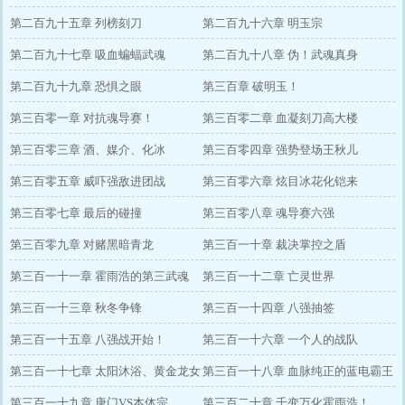
第二百九十五章 列榜刻刀
第二百九十六章 明玉宗
第二百九十七章 吸血蝙蝠武魂
第二百九十八章 伪！武魂真身
第二百九十九章 恐惧之眼
第三百章 破明玉！
第三百零一章 对抗魂导赛！
第三百零二章 血凝刻刀高大楼
第三百零三章 酒、媒介、化冰
第三百零四章 强势登场王秋儿
第三百零五章 威吓强敌进团战
第三百零六章 炫目冰花化铠来
第三百零七章 最后的碰撞
第三百零八章 魂导赛六强
第三百零九章 对赌黑暗青龙
第三百一十章 裁决掌控之盾
第三百一十一章 霍雨浩的第三武魂
第三百一十二章 亡灵世界
第三百一十三章 秋冬争锋
第三百一十四章 八强抽签
第三百一十五章 八强战开始！
第三百一十六章 一个人的战队
第三百一十七章 太阳沐浴、黄金龙女
第三百一十八章 血脉纯正的蓝电霸王
第三百一十九章 唐门VS本体宗
龙
第三百二十章 千变万化霍雨浩！