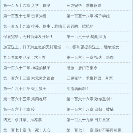
第一百五十六章 入学，体测
三更完毕，求推荐票
第一百五十七章 击掌为誓
第一百五十八章 橘子学姐
第一百五十九章 排外、欺生，君临天
圆圆的、肥肥的
下
保底完毕，无封顶爆发开始！
第一百六十章 醍醐灌顶
加更送上，打了鸡血似的无封顶爆
600票加更提前送上，继续爆发！
发！
九百票加更已发！求月票
第一百六十一章 抵达，烤肉
第一百六十二章 神秘的橘子
感激！唐门召集令
第一百六十三章 六元素之银狼
三更完毕，求推荐票、月票
第一百六十四章 银月狼王
泪流满面啊！
第一百六十五章 第四魂环
第一百六十六章 致命重创！
第一百六十七章 咬
第一百六十八章 回归，被捕
四更！求月票、推荐票
第一百六十九章 日月皇室
第一百七十章 伤！死！人心
第一百七十一章 最好不要再相见