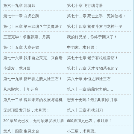
第六十九章 邪魂师
第七十章 飞行魂导器
第七十一章 白虎公爵
第七十二章 死亡之手，死神使者！
第七十三章 第三武魂？亡灵魔法？
第七十四章 饕餮斗罗与龙神斗罗
三更完毕！求推荐票、月票
我的好兄弟，你终于回来了！
第七十五章 大赛开始
中旬末、求月票！
第七十六章 我来自史莱克、来自唐
第七十七章 老子有根粗雪茄！
门！
小爆发，求月票
第七十八章 天才食物系魂师？
第七十九章 循环赛之贱人徐三石！
第八十章 永恒之御徐三石
从未懈怠，十年开启
第八十一章 隐藏实力的……
第八十二章 魂师未来的发展与危机
想要十更吗？最后时刻求月票
无封顶爆发开始，求月票！
第八十三章 列榜刻刀
300票加更已发，无封顶爆发求月票
600票加更已发，求月票！
第八十四章 生灵之金
小三更，求月票。