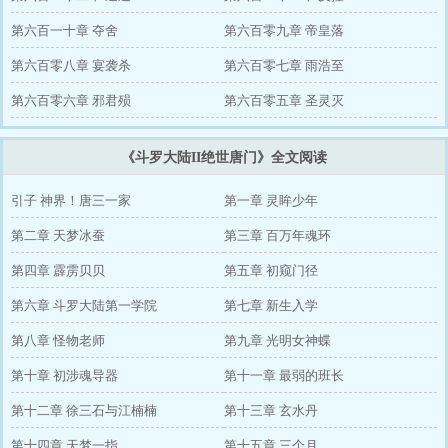
第六百一十章 夺舍
第六百零九章 帝皇落
第六百零八章 宴袭杀
第六百零七章 雨浩至
第六百零六章 邪君殒
第六百零五章 圣灵灭
《斗罗大陆II绝世唐门》全文阅读
引子 神界！唐三一家
第一章 灵眸少年
第二章 天梦冰蚕
第三章 百万年魂环
第四章 霹雳贝贝
第五章 初窥门径
第六章 斗罗大陆第一学院
第七章 新生入学
第八章 怪物老师
第九章 光明女神蝶
第十章 初涉魂导器
第十一章 最弱的班长
第十二章 徐三石与江楠楠
第十三章 玄水丹
第十四章 天梦一指
第十五章 三个月