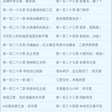
高潮中求月票、推荐票。
第一百一十八章 史莱克，败了？
第一百一十九章 完全爆发的徐三石
第一百二十章 唐门绝学
第一百二十一章 朱晴冰蟾梦红尘
恳求推荐票支持！
第一百二十二章 白虎魂帝的执念！
第一百二十三章 变异，黑凤凰！
为灾区人民祈福及地震自救手册
第一百二十四章 悬殊的，决战！
第一百二十五章 武魂融合，红尘眷恋
绝美中的爆发，三更求推荐票
第一百二十六章 光之霓裳
第一百二十七章 大赛完结，奖励！
第一百二十八章 海神阁之光明
第一百二十九章 史莱克七怪
第一百三十章 寻找自己的路
埋头码字，忘记双倍了，求月票
第一百三十一章 唐门
三更完毕，求推荐票
第一百三十二章 班级对抗之战
月底最后七小时，求月票
保底已更，无封顶爆发求月票
第一百三十三章 强敌突至
600票加更已发，求月票
第一百三十四章 本体宗主毒不死