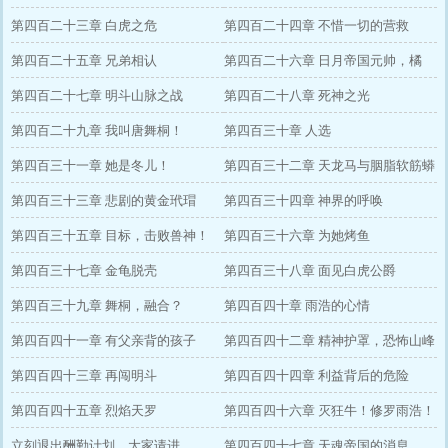
第四百二十三章 白虎之危
第四百二十四章 不惜一切的营救
第四百二十五章 兄弟相认
第四百二十六章 日月帝国元帅，橘
第四百二十七章 明斗山脉之战
子！
第四百二十八章 死神之光
第四百二十九章 我叫唐舞桐！
第四百三十章 人选
第四百三十一章 她是冬儿！
第四百三十二章 天龙马与胭脂软筋蟒
第四百三十三章 悲剧的黄金玳瑁
第四百三十四章 神界的呼唤
第四百三十五章 目标，击败兽神！
第四百三十六章 为她烤鱼
第四百三十七章 金龟脱壳
第四百三十八章 面见白虎公爵
第四百三十九章 舞桐，融合？
第四百四十章 雨浩的心情
第四百四十一章 有父亲背的孩子
第四百四十二章 精神护罩，恐怖山峰
第四百四十三章 再闯明斗
第四百四十四章 利益背后的危险
第四百四十五章 烈焰天罗
第四百四十六章 灭狂牛！修罗雨浩！
立刻退出酬勤计划，大家请进
第四百四十七章 天魂帝国的消息