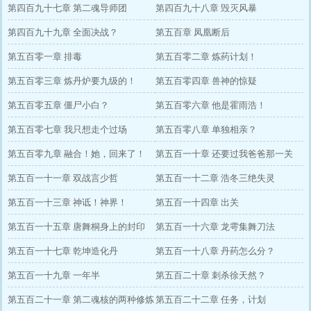
第四百九十七章 第二魂导师团
第四百九十八章 毁灭风暴
第四百九十九章 全面决战？
第五百章 凤凰断后
第五百零一章 排毒
第五百零二章 炼药计划！
第五百零三章 炼丹炉要九级的！
第五百零四章 兽神的惊疑
第五百零五章 僵尸小白？
第五百零六章 他是霍雨浩！
第五百零七章 我只想走个过场
第五百零八章 单独相亲？
第五百零九章 融合！她，回来了！
第五百一十章 还要过我爸爸那一关
第五百一十一章 双战言少哲
第五百一十二章 浩冬三绝失灵
第五百一十三章 神诋！神界！
第五百一十四章 出关
第五百一十五章 唐舞桐身上的封印
第五百一十六章 龙雩集舞刀法
第五百一十七章 乾坤造化丹
第五百一十八章 丹药怎么分？
第五百一十九章 一年半
第五百二十章 刺杀徐天然？
第五百二十一章 第二魂核的两种修炼
第五百二十二章 任务，计划