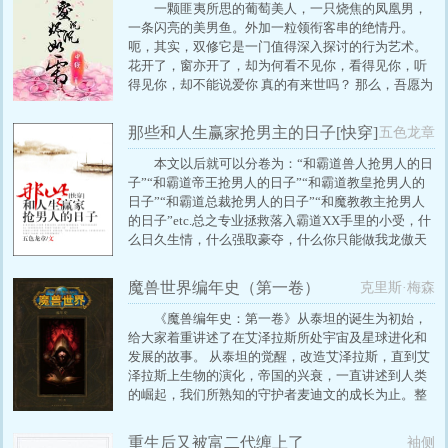
一颗匪夷所思的葡萄美人，一只烧焦的凤凰男，
一条闪亮的美男鱼。外加一粒领衔客串的绝情丹。
呃，其实，双修它是一门值得深入探讨的行为艺术。
花开了，窗亦开了，却为何看不见你，看得见你，听
得见你，却不能说爱你 真的有来世吗？ 那么，吾愿为
一只振翅的蝶 一滴透纸将散的墨 一粒风化远去的沙
那些和人生赢家抢男主的日子[快穿]
五色龙章
本文以后就可以分卷为：“和霸道兽人抢男人的日
子”“和霸道帝王抢男人的日子”“和霸道教皇抢男人的
日子”“和霸道总裁抢男人的日子”“和魔教教主抢男人
的日子”etc.总之专业拯救落入霸道XX手里的小受，什
么日久生情，什么强取豪夺，什么你只能做我龙傲天
的男人，在我手里一律都要被打脸。快穿流，伪无限
流，世界观承接《一点不科学》，人类可以通过仙界
魔兽世界编年史（第一卷）
克里斯·梅森
大型网游随意穿越不同世界。本文主受，主角邵宗严
就是拯救遇难穿越者的救生员，真爱是只普通低调的
《魔兽编年史：第一卷》从泰坦的诞生为初始，
草鱼精，不是自带被强取豪夺光环的穿越受众。
给大家着重讲述了在艾泽拉斯所处宇宙及星球进化和
发展的故事。 从泰坦的觉醒，改造艾泽拉斯，直到艾
泽拉斯上生物的演化，帝国的兴衰，一直讲述到人类
的崛起，我们所熟知的守护者麦迪文的成长为止。整
本编年史为大家带来许多曾经悬而未决设定的答案，
细节讲述了所有发展、演化的过程。《魔兽世界》之
重生后又被富二代缠上了
袖侧