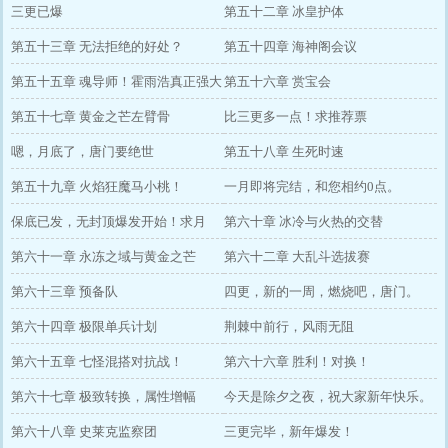
三更已爆
第五十二章 冰皇护体
第五十三章 无法拒绝的好处？
第五十四章 海神阁会议
第五十五章 魂导师！霍雨浩真正强大
第五十六章 赏宝会
之处
第五十七章 黄金之芒左臂骨
比三更多一点！求推荐票
嗯，月底了，唐门要绝世
第五十八章 生死时速
第五十九章 火焰狂魔马小桃！
一月即将完结，和您相约0点。
保底已发，无封顶爆发开始！求月
第六十章 冰冷与火热的交替
票。
第六十一章 永冻之域与黄金之芒
第六十二章 大乱斗选拔赛
第六十三章 预备队
四更，新的一周，燃烧吧，唐门。
第六十四章 极限单兵计划
荆棘中前行，风雨无阻
第六十五章 七怪混搭对抗战！
第六十六章 胜利！对换！
第六十七章 极致转换，属性增幅
今天是除夕之夜，祝大家新年快乐。
第六十八章 史莱克监察团
三更完毕，新年爆发！