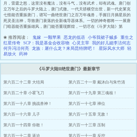
月，雷霆之怒，这里没有魔法，没有斗气，没有武术，却有武魂。唐门创
立万年之后的斗罗大陆上，唐门式微。一代天骄横空出世，新一代史莱克
七怪能否重振唐门，谱写一曲绝世唐门之百万年魂兽，手握日月摘星辰的
死灵圣法神，导致唐门衰落的全新魂导器体系。一切的神奇都将一一展唐
门暗器能否重振雄风，唐门能否重现辉煌，一切尽在《斗罗大陆》第
❀ 推荐阅读：
鬼嫁
一颗苹果
恶龙的低语
小爷我裙子贼多
重生之
红星传奇
SCP：我是基金会收容物
心灵主宰
我的好儿媳李洁何志
何升冯洁何亮
龙族：屠什么龙？来局昆特牌吧！
星际风水大师
轻
易放火
药神
《斗罗大陆II绝世唐门》最新章节
第六百二十二章 大结局
第六百二十一章 戴沐白与朱竹清
第六百二十章 小霍飞刀
第六百一十九章 第三魂核！
第六百一十八章 挑战兽神！
第六百一十七章 禅位
第六百一十六章 儿子
第六百一十五章 无敌！
第六百一十四章 你敢！
第六百一十三章 压制
第六百一十二章 逼迫
第六百一十一章 反控