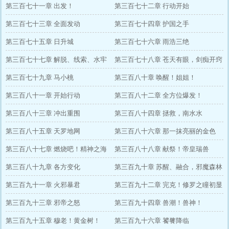
第三百七十一章 出发！
第三百七十二章 行动开始
第三百七十三章 全面发动
第三百七十四章 护国之手
第三百七十五章 日升城
第三百七十六章 雨浩三绝
第三百七十七章 解脱、线索、水牢
第三百七十八章 苍天有眼，剑痴开窍
第三百七十九章 马小桃
第三百八十章 唤醒！姐姐！
第三百八十一章 开始行动
第三百八十二章 全方位爆发！
第三百八十三章 冲出重围
第三百八十四章 拯救，南水水
第三百八十五章 天罗地网
第三百八十六章 那一抹亮丽的金色
第三百八十七章 燃烧吧！精神之海
第三百八十八章 献祭！帝皇瑞兽
第三百八十九章 各方变化
第三百九十章 苏醒、融合，邪魔森林
第三百九十一章 火邪暴君
第三百九十二章 完克！修罗之瞳初显
第三百九十三章 邪帝之怒
威！
第三百九十四章 兽潮！兽神！
第三百九十五章 穆老！黄金树！
第三百九十六章 饕餮降临