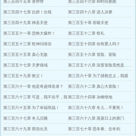
第三百四十五章 香饽饽
第三百四十六章 和时间赛跑
第三百四十七章 比拼！出线
第三百四十八章 进入决赛
第三百四十九章 神圣天使
第三百五十章 吞噬天使
第三百五十一章 恐怖大爆炸！
第三百五十二章 祭礼
第三百五十三章 乾坤问情谷
第三百五十四章 你有爱人吗？
第三百五十五章 真心无敌
第三百五十六章 冒险、冒险
第三百五十七章 天梦领域
第三百五十八章 深度冒险竟然是……
第三百五十九章 救父！
第三百六十章 为了拯救忠义，我愿
第三百六十一章 他是奇迹缔造者？
意！
第三百六十二章 真心大冒险！
第三百六十三章 可是，我不在乎，我
第三百六十四掌 冰峰绝地
爱你
第三百六十五章 为了幸福而战！
第三百六十六章 冬儿，不要死！
第三百六十七章 冬儿沉睡
第三百六十八章 蒸蒸日上的唐门
第三百六十九章 雨浩出关
第三百七十章 思冬拳、念冬剑