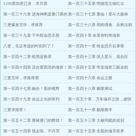
1200票加更已发，求月票
第一百三十五章 明德堂主镜红尘
第一百三十六章 进海神阁是要门票的
第一百三十七章 重临！星斗大森林
三更爆发完毕，求推荐
第一百三十八章 弱肉强食、丛林法则
第一百三十九章 千年暗金恐爪熊
第一百四十章 命里有时终须有
八更，见证奇迹的时刻到了！
第一百四十一章 暗金恐爪右掌骨
第一百四十二章 暗黑蓝银草
第一百四十三章 深入星斗，混合区
第一百四十四章 适合霍雨浩的魂兽！
第一百四十五章 帝皇瑞兽三眼金猊
三更完毕，求推荐票
第一百四十六章 命运之眼
第一百四十七章 融合！新的视野
第一百四十八章 极限测试
第一百四十九章 命运之光的审判
第一百五十章，万年魂环之技，虚弱
三更求推荐！
第一百五十一章 极限教学
第一百五十二章 重铸唐门的辉煌！
第一百五十三章 大被同眠的道别
第一百五十四章 我走啦、不许哭
第一百五十五章 全新的魂导世界