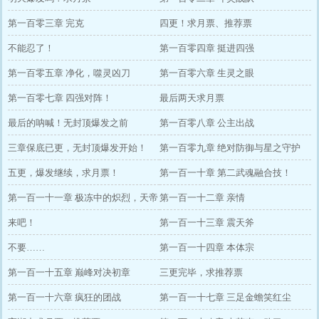
第一百零三章 完克
四更！求月票、推荐票
不能忍了！
第一百零四章 挺进四强
第一百零五章 净化，噬灵凶刀
第一百零六章 生灵之眼
第一百零七章 四强对阵！
最后两天求月票
最后的呐喊！无封顶爆发之前
第一百零八章 公主出战
三章保底已更，无封顶爆发开始！
第一百零九章 绝对防御与星之守护
五更，爆发继续，求月票！
第一百一十章 第二武魂融合技！
第一百一十一章 极冻中的炽烈，天帝
第一百一十二章 亲情
之锤
来吧！
第一百一十三章 震天斧
不要……
第一百一十四章 本体宗
第一百一十五章 巅峰对决初章
三更完毕，求推荐票
第一百一十六章 疯狂的团战
第一百一十七章 三足金蟾笑红尘