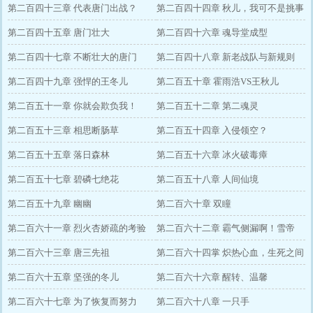
第二百四十三章 代表唐门出战？
第二百四十四章 秋儿，我可不是挑事
第二百四十五章 唐门壮大
儿的人
第二百四十六章 魂导堂成型
第二百四十七章 不断壮大的唐门
第二百四十八章 新老战队与新规则
第二百四十九章 强悍的王冬儿
第二百五十章 霍雨浩VS王秋儿
第二百五十一章 你就会欺负我！
第二百五十二章 第二魂灵
第二百五十三章 相思断肠草
第二百五十四章 入侵领空？
第二百五十五章 落日森林
第二百五十六章 冰火破毒瘴
第二百五十七章 碧磷七绝花
第二百五十八章 人间仙境
第二百五十九章 幽幽
第二百六十章 双瞳
第二百六十一章 烈火杏娇疏的考验
第二百六十二章 霸气侧漏啊！雪帝
第二百六十三章 唐三先祖
第二百六十四掌 炽热心血，生死之间
第二百六十五章 坚强的冬儿
第二百六十六章 醒转、温馨
第二百六十七章 为了恢复而努力
第二百六十八章 一只手