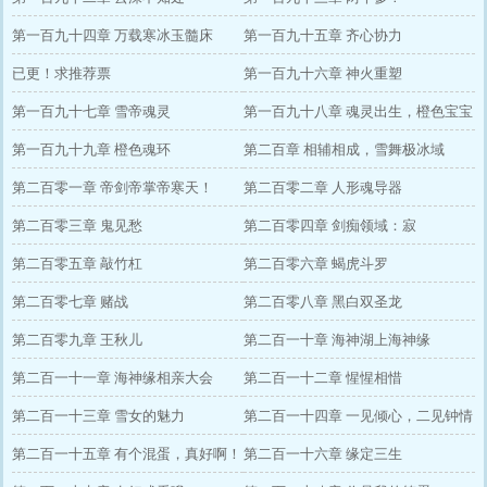
第一百九十四章 万载寒冰玉髓床
第一百九十五章 齐心协力
已更！求推荐票
第一百九十六章 神火重塑
第一百九十七章 雪帝魂灵
第一百九十八章 魂灵出生，橙色宝宝
第一百九十九章 橙色魂环
第二百章 相辅相成，雪舞极冰域
第二百零一章 帝剑帝掌帝寒天！
第二百零二章 人形魂导器
第二百零三章 鬼见愁
第二百零四章 剑痴领域：寂
第二百零五章 敲竹杠
第二百零六章 蝎虎斗罗
第二百零七章 赌战
第二百零八章 黑白双圣龙
第二百零九章 王秋儿
第二百一十章 海神湖上海神缘
第二百一十一章 海神缘相亲大会
第二百一十二章 惺惺相惜
第二百一十三章 雪女的魅力
第二百一十四章 一见倾心，二见钟情
第二百一十五章 有个混蛋，真好啊！
第二百一十六章 缘定三生