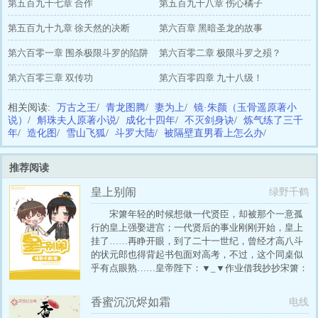
第五百九十七章 合作
第五百九十八章 伤心橘子
第五百九十九章 徐天然的决断
第六百章 黑暗圣龙的故事
第六百零一章 围杀极限斗罗的陷阱
第六百零二章 极限斗罗之殒？
第六百零三章 双传功
第六百零四章 九十八级！
相关阅读:
万古之王
/
青龙图腾
/
妻为上
/
镜·朱颜（玉骨遥原著小
说）
/
斛珠夫人原著小说
/
成化十四年
/
不灭剑身诀
/
炼气练了三千
年
/
造化图
/
雪山飞狐
/
斗罗大陆
/
被隔壁直男看上怎么办
/
推荐阅读
皇上别闹
绿野千鹤
宋箫年轻的时候想做一代贤臣，却被那个一意孤
行的皇上强娶进宫；一代贤后的事业刚刚开始，皇上
挂了……再睁开眼，到了二十一世纪，曾经才高八斗
的状元郎也得背起书包面对高考，不过，这个同桌似
乎有点眼熟……皇帝陛下：▼_▼作业借我抄抄宋箫：
香蜜沉沉烬如霜
电线