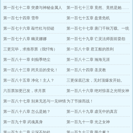
第一百七十二章 突袭与神秘金属人
第一百七十三章 竟然、竟然是她……
第一百七十四章 雪帝
第一百七十五章 盘查危机
第一百七十六章 敲竹杠与切磋
第一百七十七章 唐门千秋万载、一统
第一百七十八章 幽灵娜娜
江湖
第一百七十九章 亡灵法师面前耍怨
三更完毕，求推荐票（我忏悔）
灵？
第一百八十章 君王般的胜利
第一百八十一章 剑痴季绝尘
第一百八十二章 瀚海无涯
第一百八十三章 闭关后的变化！
第一百八十四章 圣灵教
第一百八十五章 净化！主人？
三更保底已发，无封顶爆发开始。
六百票加更已发，求月票
第一百八十六章 绝对惊喜之光明女神
第一百八十七章 别来无恙与一见钟情
蝶
为了节操而战！
第一百八十八章 怎么是她？
第一百八十九章 虚无中的真言
第一百九十章 武魂真身
第一百九十一章 光之女神
第一百九十二章 云深不知处
第一百九十三章 两个爹？