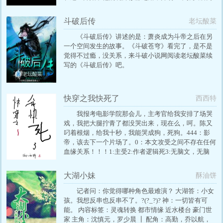
的梦想。
斗破后传
老坛酸菜
《斗破后传》讲述的是：萧炎成为斗帝之后在另
一个空间发生的故事。《斗破苍穹》看完了，是不是
觉得不过瘾，没关系，来斗破小说网阅读老坛酸菜续
写的《斗破后传》吧。
快穿之我快死了
西西特
我报考电影学院那会儿，主考官给我安排了场哭
戏，我把大腿拧青了都没哭出来，现在么，呵。陈又
叼着根烟，给我十秒，我能哭成狗，死狗。444：影
帝，该去下一个片场了。0：本文攻受之间不存在任何
血缘关系！！！1:主受2:作者逻辑死3:无脑文，无脑
文，这是无脑文！4:精分攻，1v15：作者脑子有深
坑，拒绝填补6：全文架空7：双C控慎入8，理智看
大湖小妹
酥油饼
文，请勿人参公鸡，不合胃口，欢迎点叉，谢谢。
记者问：你觉得哪种角色最难演？ 大湖答：小女
孩。我想反串也反串不了。?(?_?)? 神：一切皆有可
能。 内容标签：灵魂转换 都市情缘 近水楼台 豪门世
家 主角：沈慎元，罗少晨 ┃ 配角：高勤，乔以航，