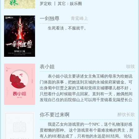
罗定欧 ┃ 其它：娱乐圈
一剑独尊
青鸾峰上
生死看淡，不服就干。
表小姐
吱吱
表小姐小说主要讲述女主角王晞的母亲为给她说
门体面的亲事，把她送到京城的永城侯府家镀金。可
出身蜀中巨贾之家的王晞却觉得京城哪哪儿都不好，
只想着什么时候能早点回家。直到有一天，她偶然间
发现自己住的后院假山上可以用千里镜看见隔壁长公
主府……她顿时眼睛一亮——长公主之子陈珞可真英
俊！永城侯府的表姐们可真有趣！京城好好玩！
你不要过来啊
醉饮长歌
我是乙女向游戏里的一个NPC，送个礼物涨好感
度都懒的那种。 这个游戏里有个最难攻略的男主，所
有人的HE都达成了，只有他的永远是BE结局。 论坛