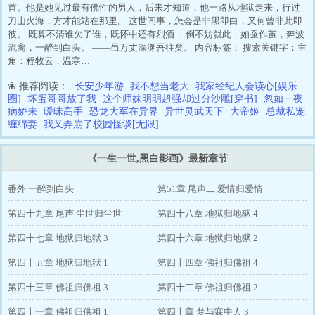
首。他是她见过最有佛性的男人，后来才知道，他一路从地狱走来，行过
刀山火海，方才能站在那里。 这世间事，怎会是非黑即白，又何曾非此即
彼。 既算不清谁欠了谁，既怀中还有烈酒， 倒不妨就此，如蚕作茧，奔波
流离，一醉到白头。 ——虽万丈深渊吾往矣。 内容标签： 搜索关键字：主
角：程牧云，温寒…
❀ 推荐阅读：
长安少年游
我不想当老大
我家经纪人会读心[娱乐
圈]
坏蛋哥哥放了我
这个师妹明明超强却过分沙雕[穿书]
忽如一夜
病娇来
暧昧高手
恐龙大军在异界
异世灵武天下
大帝姬
总裁私宠
缠绵妻
我又弄崩了校园怪谈[无限]
《一生一世,黑白影画》最新章节
番外 一醉到白头
第51章 尾声二 爱情归爱情
第四十九章 尾声 尘世归尘世
第四十八章 地狱归地狱 4
第四十七章 地狱归地狱 3
第四十六章 地狱归地狱 2
第四十五章 地狱归地狱 1
第四十四章 佛祖归佛祖 4
第四十三章 佛祖归佛祖 3
第四十二章 佛祖归佛祖 2
第四十一章 佛祖归佛祖 1
第四十章 梦与寐中人 3