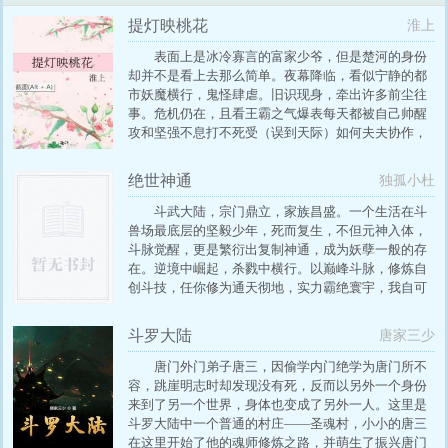
提灯映桃花
淮上
表面上是冰冷寡言的富家少爷，但是楚河的身份
却并不是看上去那么简单。夜幕降临，看似宁静的都
市妖魔横行，鬼怪肆虐。旧识现身，牵出许多前尘往
事。危机仍在，且看王霸之气爆表每天都被自己帅醒
攻和坚强不息打不死受（误到天际）如何夫夫协作，
在危机四伏的路上碾压各路炮灰。 作者选材独特，角
度新颖，情节叙述自然流畅，一气呵成。故事融合灵
绝世神通
独孤小杜
异鬼神等诸多悬疑的元素，却丝毫不让人有沉闷之
感。刻画人物方面入木三分，登场人物性格生动丰
斗武大陆，宗门鼎立，家族昌盛。一个生活在斗
满，使情节增色不少的同时，也令读者更加期待故事
兽场最底层的坚毅少年，死而复生，不但元神入体，
的发展和人物的命运将是如何走向。
斗脉觉醒，更是繁衍出复制神通，成为妖孽一般的存
在。逆境中崛起，杀戮中横行。以巅峰斗脉，修炼自
创斗技，任你修为通天彻地，实力霸绝寰宇，我自可
催动复制神通，复制天地万物，吞噬无尽星辰，横扫
荒宇，睥睨苍穹！
斗罗大陆
唐家三少
唐门外门弟子唐三，因偷学内门绝学为唐门所不
容，跳崖明志时却发现没有死，反而以另外一个身份
来到了另一个世界，身体也变成了另外一人。这里是
斗罗大陆中一个普通的村庄——圣魂村，小小的唐三
在这里开始了他的魂师修炼之路，并萌生了振兴唐门