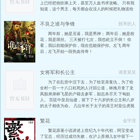
上已经把他吹捧上天，甚至万人血书求攻略。 只有我
知道，这个男主，每天都会在没人的时候把礼物送给
我，试图涨我好感度。 不对啊，我真的只是个路人
NPC，还有，这是女主送你的礼物，你这样会注孤生
不良之谁与争锋
抚琴的人
的。 ·憨批小猫猫X霸道大西几 ·正宗傻白甜。 内容标
签：幻想空间 星际 甜文 搜索关键字：主角：晨熙 楼
两年前，她是丑逼，我是男神； 两年后，她是校
狮 ┃ 配角： ┃ 其它：
花，我是屌丝。 三天被打七次，我也屹立不倒！ 你
看，我以前能保护你，现在也能保护你。左飞 两年
后，左飞开始一段热血传奇！
女将军和长公主
请君莫笑
为了在乱世中活下去，为了给至亲复仇，为了给
全村一百一十八口枉死的人讨回公道，林挽月拿了龙
凤胎弟弟林飞星的户籍去参军，励志杀尽天 下匈奴
人。 宫廷中皇后仙逝，留下了十六岁的长公主和八岁
的太子相依为命。 几位年长于太子的亲王对皇位虎视
眈眈，姐弟俩的地位岌岌可危。 女扮男装的将军和运
筹帷幄的长公主，正剧，慢热，传奇，军旅，宫斗，
繁花
金宇澄
阴谋，复仇，HE
繁花原著小说讲述上世纪九十年代初，阿宝变成
了宝总，经历过成功失败，在沪上弄潮儿女中留下一