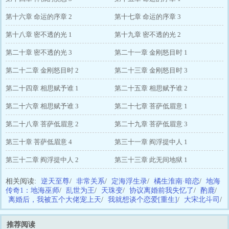
第十六章 命运的序章 2
第十七章 命运的序章 3
第十八章 密不透的光 1
第十九章 密不透的光 2
第二十章 密不透的光 3
第二十一章 金刚怒目时 1
第二十二章 金刚怒目时 2
第二十三章 金刚怒目时 3
第二十四章 相思赋予谁 1
第二十五章 相思赋予谁 2
第二十六章 相思赋予谁 3
第二十七章 菩萨低眉意 1
第二十八章 菩萨低眉意 2
第二十九章 菩萨低眉意 3
第三十章 菩萨低眉意 4
第三十一章 阎浮提中人 1
第三十二章 阎浮提中人 2
第三十三章 此无间地狱 1
相关阅读:
逆天至尊
/
非常关系
/
定海浮生录
/
橘生淮南·暗恋
/
地海
传奇1：地海巫师
/
乱世为王
/
天珠变
/
协议离婚前我失忆了
/
酌鹿
/
离婚后，我被五个大佬宠上天
/
我就想谈个恋爱[重生]
/
大宋北斗司
/
推荐阅读