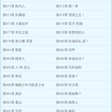
第071章 戟与人
第072章 那一章
第073章 归属感
第074章 雪境之主！
第075章 大幕拉开
第076章 苍天·烈酒
第077章 求生之路
第078章 有梦想的人
第079章 第七瓣·罪莲
第080章 松魂四礼·茶！
第081章 那夜
第082章 闷声
第083章 桃养人
第084章 幸福生活？
第085章 人·狗·花儿
第086章 天时地利
第087章 再见
第088章 英雄？
第089章 嘴硬少年与耿直少女
第090章 作大死
第091章 真好
第092章 斩妹陶？
第093章 重点
第094章 桃养人
第095章 可恶
第096章 解药