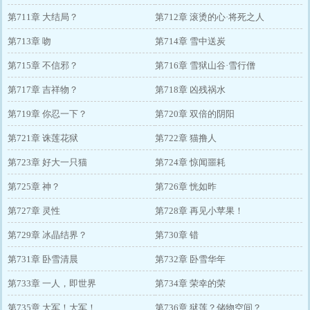
第711章 大结局？
第712章 滚烫的心·将死之人
第713章 吻
第714章 雪中送炭
第715章 不信邪？
第716章 雪狱山谷·雪行僧
第717章 吉祥物？
第718章 凶残祸水
第719章 你忍一下？
第720章 双倍的阴阳
第721章 诛莲花狱
第722章 猫撸人
第723章 好大一只猫
第724章 惊闻噩耗
第725章 神？
第726章 恍如昨
第727章 灵性
第728章 再见小苹果！
第729章 冰晶结界？
第730章 错
第731章 卧雪清晨
第732章 卧雪华年
第733章 一人，即世界
第734章 荣幸的荣
第735章 大军！大军！
第736章 狱莲？储物空间？