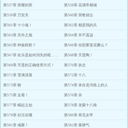
第557章 荣耀的荣
第558章 花满帝都城
第559章 万安关
第560章 荣教就位
第561章 十小魂！
第562章 都是我的兵
第563章 关外之巅
第564章 并不遥远
第565章 种族桎梏？
第566章 你想要莲花瓣么？
第567章 欢乐是如何消失的呢……
第568章 夭莲陶！
第569章 夭莲的正确使用方式！
第570章 执念
第571章 雪满清晨
第572章 十八
第573章 吻
第574章 来自龙河路上的人
第575章 走着！
第576章 杀
第577章 崛起之始
第578章 龙骧十八骑
第579章 好汉在嘴
第580章 再见女帝
第581章 魂聚！
第582章 暴脾气