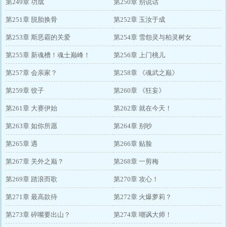
第249章 功成
第250章 别说话
第251章 脱胎换骨
第252章 玉汝于成
第253章 斯恶霸的关爱
第254章 雪怨灵与柏灵树女
第255章 新魂槽！魂士巅峰！
第256章 上门桃儿
第257章 会亲家？
第258章 《魂武之巅》
第259章 饺子
第260章 《狂妄》
第261章 大赛伊始
第262章 就在今天！
第263章 如你所愿
第264章 别吵
第265章 遇
第266章 贴脸
第267章 关外之巅？
第268章 一剪梅
第269章 踏浪而歌
第270章 攻心！
第271章 最高款待
第272章 火爆萝莉？
第273章 碎嘴要出山？
第274章 嘲讽大师！