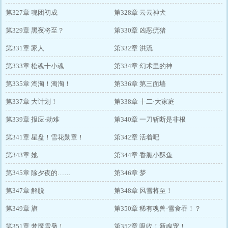
第327章 魂团初成
第328章 云云神犬
第329章 黑夜将至？
第330章 凶恶疣猪
第331章 家人
第332章 洪流
第333章 松魂十小魂
第334章 幻术里的神
第335章 淘淘！淘淘！
第336章 第三面墙
第337章 大计划！
第338章 十二·大家庭
第339章 报应·劫难
第340章 一刀斩断是非根
第341章 星盘！雪花勋章！
第342章 活着吧
第343章 她
第344章 香脆小酥鱼
第345章 除夕夜的……
第346章 梦
第347章 解脱
第348章 风雪将至！
第349章 旗
第350章 稀有魂兽·雪食吞！？
第351章 梦魇雪枭！
第352章 吸收！新魂宠！