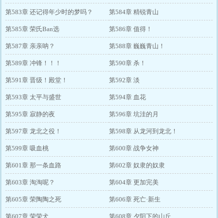
第583章 还记得年少时的梦吗？
第584章 精锐青山
第585章 荣氏Ban选
第586章 值得！
第587章 亲亲呐？
第588章 巍巍青山！
第589章 冲锋！！！
第590章 杀！
第591章 晋级！殿堂！
第592章 淡
第593章 太平与盛世
第594章 血花
第595章 寂静的夜
第596章 坑洼的月
第597章 龙北之役！
第598章 从龙河到龙北！
第599章 吸血桃
第600章 战争女神
第601章 那一条血路
第602章 奴隶的奴隶
第603章 淘淘呢？
第604章 更加完美
第605章 荣陶陶之死
第606章 死亡·新生
第607章 荣荣犬
第608章 夕阳下的山丘