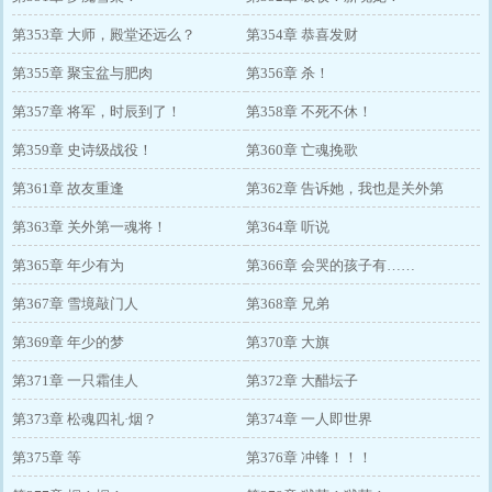
第353章 大师，殿堂还远么？
第354章 恭喜发财
第355章 聚宝盆与肥肉
第356章 杀！
第357章 将军，时辰到了！
第358章 不死不休！
第359章 史诗级战役！
第360章 亡魂挽歌
第361章 故友重逢
第362章 告诉她，我也是关外第
第363章 关外第一魂将！
一……
第364章 听说
第365章 年少有为
第366章 会哭的孩子有……
第367章 雪境敲门人
第368章 兄弟
第369章 年少的梦
第370章 大旗
第371章 一只霜佳人
第372章 大醋坛子
第373章 松魂四礼·烟？
第374章 一人即世界
第375章 等
第376章 冲锋！！！