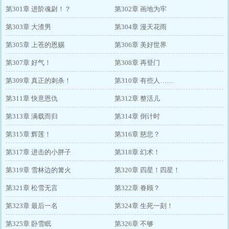
第301章 进阶魂尉！？
第302章 画地为牢
第303章 大渣男
第304章 漫天花雨
第305章 上苍的恩赐
第306章 美好世界
第307章 好气！
第308章 再登门
第309章 真正的刺杀！
第310章 有些人……
第311章 快意恩仇
第312章 整活儿
第313章 满载而归
第314章 倒计时
第315章 辉莲！
第316章 慈悲？
第317章 进击的小胖子
第318章 幻术！
第319章 雪林边的篝火
第320章 四星！四星！
第321章 松雪无言
第322章 眷顾？
第323章 最后一名
第324章 生死一刻！
第325章 卧雪眠
第326章 不够