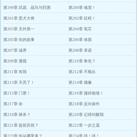
第199章 武器、战马与烈酒
第200章 魂宠！
第201章 恶犬大将
第202章 征程！
第203章 关外第一
第204章 笔芯
第205章 你的故事
第206章 体面
第207章 涵养
第208章 承诺
第209章 蔑视
第210章 奉先？
第211章 有我
第212章 不顺从
第213章 天亮了！
第214章 偶像
第215章 门票！
第216章 撞碎南墙！
第217章 命
第218章 反向操作
第219章 捧杀？
第220章 记得叫醒我
第221章 提前庆祝？
第222章 一步之遥
第223章 你从哪里来？
第224章 战！战！