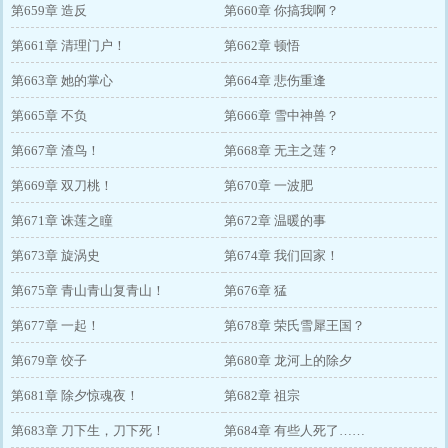
第659章 造反
第660章 你搞我啊？
第661章 清理门户！
第662章 顿悟
第663章 她的掌心
第664章 悲伤重逢
第665章 不负
第666章 雪中神兽？
第667章 渣鸟！
第668章 无主之莲？
第669章 双刀桃！
第670章 一波肥
第671章 诛莲之瞳
第672章 温暖的事
第673章 旋涡史
第674章 我们回家！
第675章 青山青山复青山！
第676章 猛
第677章 一起！
第678章 荣氏雪犀王国？
第679章 饺子
第680章 龙河上的除夕
第681章 除夕惊魂夜！
第682章 祖宗
第683章 刀下生，刀下死！
第684章 有些人死了……