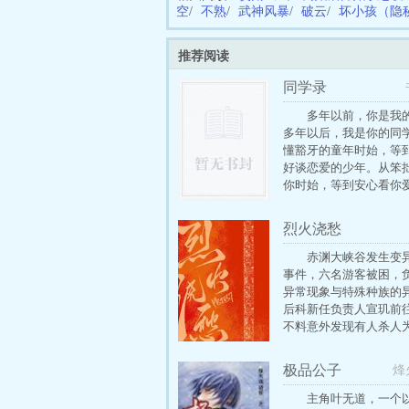
空
/
不熟
/
武神风暴
/
破云
/
坏小孩（隐
推荐阅读
同学录
多年以前，你是我
多年以后，我是你的同
懂豁牙的童年时始，等
好谈恋爱的少年。从笨
你时始，等到安心看你
女孩。从养了两个“林林
到放开世界上的“林林”
烈火浇愁
谁趴在法学院的墙头，
院的漂亮医生？是谁做
赤渊大峡谷发生变
的法海，却普度不了青
事件，六名游客被困，
生？我是这样愚蠢的姑
异常现象与特殊种族的
膏肓很多年，咬牙切齿
后科新任负责人宣玑前
他将永远不朽，在我心
不料意外发现有人杀人
唤了埋在赤渊深处的魔
调查中引爆了异控局瞒
极品公子
烽
数的丑闻，无处不在的
将数千年前九州混战时
主角叶无道，一个