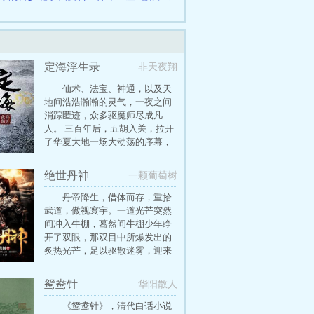
定海浮生录
非天夜翔
仙术、法宝、神通，以及天
地间浩浩瀚瀚的灵气，一夜之间
消踪匿迹，众多驱魔师尽成凡
人。 三百年后，五胡入关，拉开
了华夏大地一场大动荡的序幕，
亦随之带来了千魃夜行，神州覆
灭的末日。幸而在这万法归寂的
绝世丹神
一颗葡萄树
长夜里，尚有一枚星辰，在地平
线上熠熠生辉。心灯现世，光耀
丹帝降生，借体而存，重拾
四野，一名年方十六，并将在二
武道，傲视寰宇。一道光芒突然
十岁那天结束自己生命的少年，
间冲入牛棚，蓦然间牛棚少年睁
踏上了找回被封印的天地灵气的
开了双眼，那双目中所爆发出的
道路——只剩四年时间
炙热光芒，足以驱散迷雾，迎来
烈阳，这时丹帝叶城重生了。叶
城寿元耗尽，但所在魂魄强悍，
鸳鸯针
华阳散人
已入化境，以帝陀转魂丹藏魂再
生
《鸳鸯针》，清代白话小说