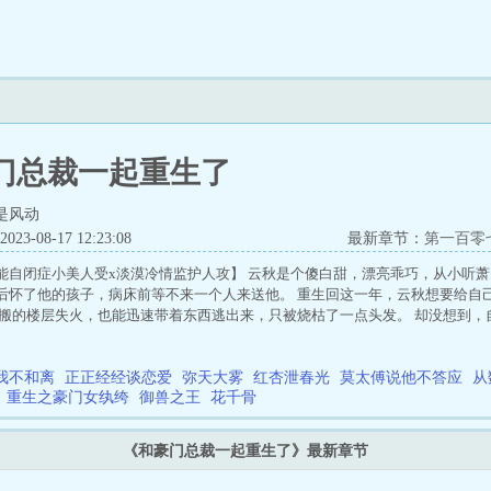
门总裁一起重生了
是风动
3-08-17 12:23:08
最新章节：
第一百零
能自闭症小美人受x淡漠冷情监护人攻】 云秋是个傻白甜，漂亮乖巧，从小听萧
后怀了他的孩子，病床前等不来一个人来送他。 重生回这一年，云秋想要给自
新搬的楼层失火，也能迅速带着东西逃出来，只被烧枯了一点头发。 却没想到
不可一世的男人满身狼狈，半跪在他身前，哑声说：你就是想要我的命，我给你。 1
名《不听话》《重生后总裁被我当了替身》等等。减压练笔文，小白狗血无逻辑
我不和离
在微量星际背景，ABO设定，不影响这是一篇单纯的都市文。 3.排雷：ABO，生子
正正经经谈恋爱
弥天大雾
红杏泄春光
莫太傅说他不答应
从
重生之豪门女纨绔
御兽之王
花千骨
主角：云秋，萧问水…
《和豪门总裁一起重生了》最新章节