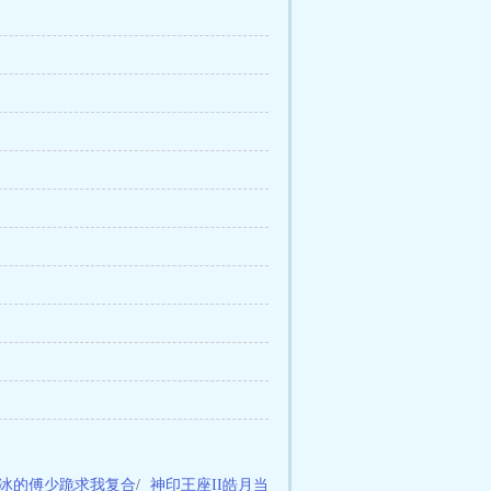
冰的傅少跪求我复合
/
神印王座II皓月当