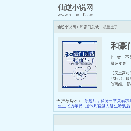
仙逆小说网
www.xianninf.com
仙逆小说网
>
和豪门总裁一起重生了
和豪
作 者：不
最后更新：202
【天生高功
他标记，最
他离婚。 
场。 冷漠
搞笑的，又
❀ 推荐阅读：
穿越后，替身王爷哭着求
刀。 2.存
重生飞扬年代
退休判官进入逃生游戏后
索关键字：