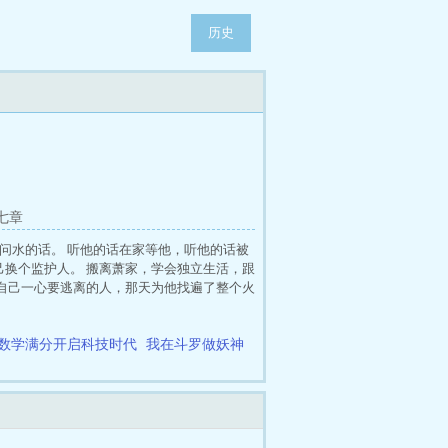
历史
七章
问水的话。 听他的话在家等他，听他的话被
己换个监护人。 搬离萧家，学会独立生活，跟
，自己一心要逃离的人，那天为他找遍了整个火
V1HE双重生，追妻火葬场。 1.文名是来
杰克苏，1V1，还是原来的配方，半糖半
。 内容标签： 生子 幻想空间 重生 婚恋 搜
数学满分开启科技时代
我在斗罗做妖神