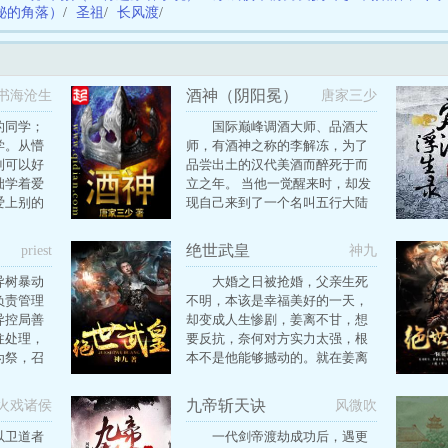
秘的角落）
/
圣祖
/
长风渡
/
酒神（阴阳冕）
书海沧生
唐家三少
的同学；
国际巅峰调酒大师、品酒大
学。从懵
师，有酒神之称的李解冻，为了
到可以好
品尝出土的汉代美酒而醉死于而
拙学着爱
立之年。 当他一觉醒来时，却发
爱上别的
现自己来到了一个名叫五行大陆
”开始，
的世界，变成了一个叫做姬动的
为止。是
小乞丐。 在这里，有一种极其特
绝世武皇
priest
神九
爱着医学
殊的职业，名叫阴阳魔师，奇异
着穿袈裟
的十系魔技令人叹为观止。 每一
异树暴动
大婚之日被抢婚，父亲生死
衣的众
名阴阳魔师都有一顶属于自己的
负责管理
不明，本该是幸福美好的一天，
娘，病入
由本属性凝聚而成的阴阳冕。
异控局善
却变成人生惨剧，姜离不甘，想
地暗恋。
往处理，
要反抗，奈何对方实力太强，根
尖。
为祭，召
本不是他能够撼动的。就在姜离
头，并在
即将放弃的时候，一个沉睡的古
报伤亡人
宝觉醒了
九帝斩天诀
火戏诸侯
风微吹
阴沉祭文
期的风云
以卫道者
一代剑帝渡劫成功后，遇更