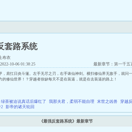
反套路系统
上布衣
2-10-06 01:38:25
最新章节：
第一千五
甲，肩扛日炎斗篷。左手无尽之刃，右手诛仙神剑。横扫修仙界无敌手，就问
力的修仙世界！？穿越者徐缺每天不是在装逼，就是在去装逼的路上！
绿茶被迫说真话后爆红了
我那夫君，柔弱不能自理
末世之凶兽
穿越
2
影帝的诸天轮回
《最强反套路系统》最新章节