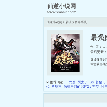
仙逆小说网
www.xianninf.com
仙逆小说网
>
最强反套路系统
最强
作 者：太
最后更新：202
身披狂徒铠
就能获得能
❀ 推荐阅读：
六爻
赝太子
[综]养猫记
代
鱼塘主
散落星河的记忆2：窃梦
哑舍