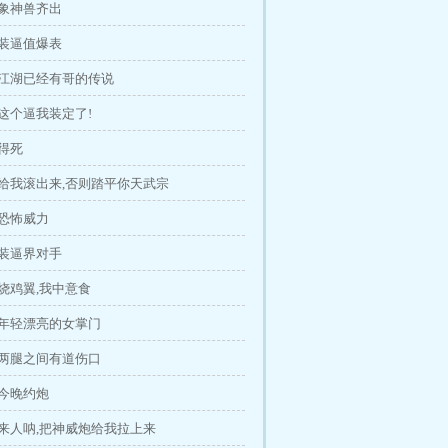
四象神兽齐出
 装逼值爆表
 江湖已经有哥的传说
这个逼我装定了!
得死
 给我滚出来,否则踏平你天武宗
 恐怖威力
 装逼界对手
烧鸡翼,我中意食
 年轻漂亮的女掌门
 两腿之间有道伤口
 今晚约炮
 来人呐,把神威炮给我拉上来