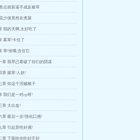
 差点就装逼不成反被草
 花少侠竟然在煮屎
 我的天啊,太好吃了
 雾草!卡住了
 乖!张嘴,含住它
一章 我早已看破了你们的阴谋
章 握草!人妖!
七章 你这个淫贼猴子
 我们是一对cp呀!
章 大出血!
章 最后一步!强化口感!
章 引起异性好感!
二章 下面给你吃好不好