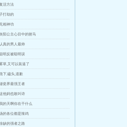
 复活方法
老子打劫的
 无相神功
 炎阳公主心目中的驸马
 认真的男人最帅
 聪明反被聪明误
雾草,又可以装逼了
跪下,磕头,道歉
 碰瓷界最强王者
 这他妈也敢叫诗
 我的天啊你在干什么
在场的各位都是辣鸡
 徐缺的强者之路