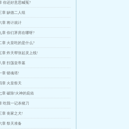
章 你还好意思喊冤?
三章 缺德二人组
六章 将计就计
九章 你们茅房在哪呀?
二章 火皇吃的是什么?
五章 炸天帮张起灵上线!
八章 扫荡皇帝墓
章 锁魂塔!
四章 火皇祭天
七章 破除!火神的庇佑
章 吃我一记杀猪刀
章 丧家之犬!
六章 祭天准备