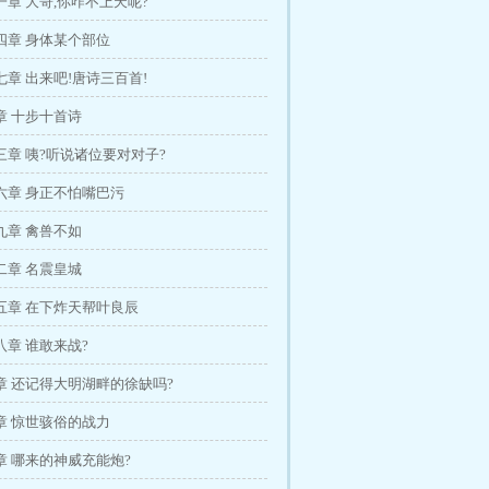
章 大哥,你咋不上天呢?
四章 身体某个部位
章 出来吧!唐诗三百首!
章 十步十首诗
章 咦?听说诸位要对对子?
六章 身正不怕嘴巴污
九章 禽兽不如
二章 名震皇城
五章 在下炸天帮叶良辰
章 谁敢来战?
章 还记得大明湖畔的徐缺吗?
章 惊世骇俗的战力
章 哪来的神威充能炮?