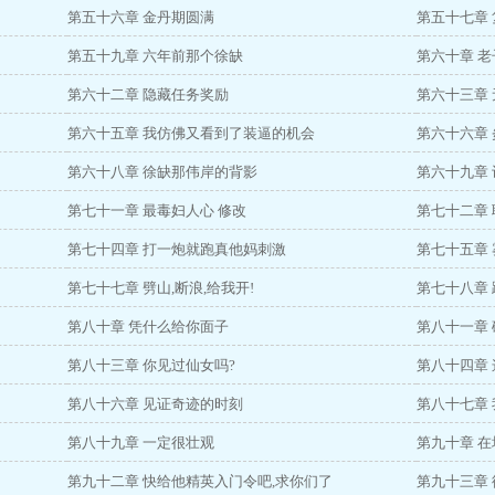
第五十六章 金丹期圆满
第五十七章
第五十九章 六年前那个徐缺
第六十章 
第六十二章 隐藏任务奖励
第六十三章
第六十五章 我仿佛又看到了装逼的机会
第六十六章
第六十八章 徐缺那伟岸的背影
第六十九章
第七十一章 最毒妇人心 修改
第七十二章
第七十四章 打一炮就跑真他妈刺激
第七十五章 
第七十七章 劈山,断浪,给我开!
第七十八章 
第八十章 凭什么给你面子
第八十一章
第八十三章 你见过仙女吗?
第八十四章
第八十六章 见证奇迹的时刻
第八十七章
第八十九章 一定很壮观
第九十章 
第九十二章 快给他精英入门令吧,求你们了
第九十三章