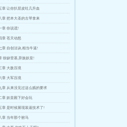
五章 让你扒层皮吐几升血
八章 把本大圣的古琴拿来
章 你说谎!
四章 苍天动怒
章 自创法诀,相当牛逼!
 徐缺登基,异族妖皇!
三章 大敌压境
六章 大军压境
九章 从来没见过这么贱的要求
二章 妖皇殿下好会玩
五章 是时候展现装逼技术了!
八章 当年那个驸马