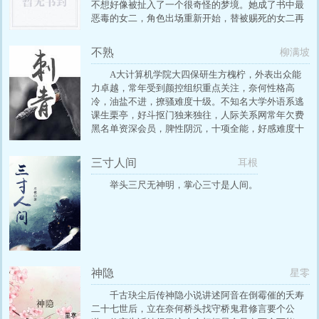
不想好像被扯入了一个很奇怪的梦境。她成了书中最
恶毒的女二，角色出场重新开始，替被赐死的女二再
走一遍故事的发展结局。宅院深深的侯府，圣母玛利
亚一样的女主，无数恶毒的炮灰。皇家恩怨牵扯不
不熟
柳满坡
休，后院争斗一人不留。她一个注定没有好下场的女
二，该怎么扭转命运？斗天斗地花言巧语，骗老骗少
A大计算机学院大四保研生方槐柠，外表出众能
满腹计算。看在她这么尽职尽责破坏男女主关系发展
力卓越，常年受到颜控组织重点关注，奈何性格高
的份上，能不能给她一条活路啊？
冷，油盐不进，撩骚难度十级。不知名大学外语系逃
课生栗亭，好斗抠门独来独往，人际关系网常年欠费
黑名单资深会员，脾性阴沉，十项全能，好感难度十
级。然而一场图书馆的无意邂逅，让两人开启了一场
奇妙的缘分。这是一个看似高冷天才实则闷骚腼腆的
三寸人间
耳根
理工男和看似孤僻小气实则狡黠义气的打工狂人之间
的恋爱故事。本文基调轻松，描述两位主角和他们身
举头三尺无神明，掌心三寸是人间。
边小伙伴们的日常生活，青涩美丽，有趣温馨。
神隐
星零
千古玦尘后传神隐小说讲述阿音在倒霉催的夭寿
二十七世后，立在奈何桥头找守桥鬼君修言要个公