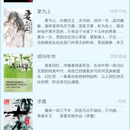
妻为上
绿野千鹤
妻为上，社稷次之，夫为轻。戎马一生，战功赫
赫，最终落得鸟尽弓藏；宠妾灭妻，枉为良人，最后
对他不离不弃的，只有这个冷落了十几年的男妻……
重生一次，景韶决定洗心革面，重新做人，不过……
当抱着枕头站在房门外望天的时候，景韶握拳，本王
一定要重振夫纲！于是拍门道：“君清，我知道错了，
让我进去吧！”PS：基本上轻松无虐，HE~…
琥珀年华
雪影霜魂
很多回忆，伴随着很多怀念。生命中那一段洁白
无瑕的纯真年代，虽然已经随着岁月的河流匆匆逝
去，记忆里，一幕幕却依然鲜明如昨。让人回忆得无
比怅惘，怀念得无比感慨。
求魔
耳根
魔前一叩三千年，回首凡尘不做仙，只为她……
掌缘生灭 请看耳根作品《求魔》