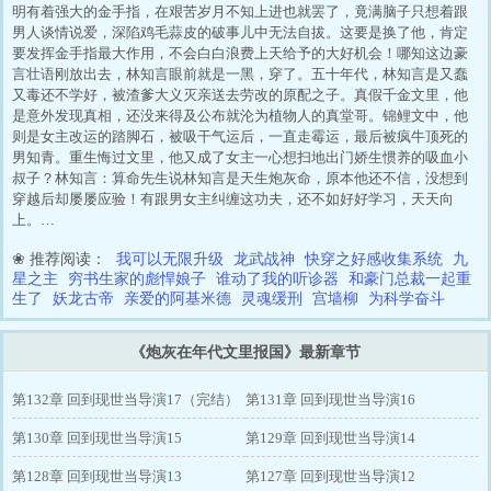
明有着强大的金手指，在艰苦岁月不知上进也就罢了，竟满脑子只想着跟
男人谈情说爱，深陷鸡毛蒜皮的破事儿中无法自拔。这要是换了他，肯定
要发挥金手指最大作用，不会白白浪费上天给予的大好机会！哪知这边豪
言壮语刚放出去，林知言眼前就是一黑，穿了。五十年代，林知言是又蠢
又毒还不学好，被渣爹大义灭亲送去劳改的原配之子。真假千金文里，他
是意外发现真相，还没来得及公布就沦为植物人的真堂哥。锦鲤文中，他
则是女主改运的踏脚石，被吸干气运后，一直走霉运，最后被疯牛顶死的
男知青。重生悔过文里，他又成了女主一心想扫地出门娇生惯养的吸血小
叔子？林知言：算命先生说林知言是天生炮灰命，原本他还不信，没想到
穿越后却屡屡应验！有跟男女主纠缠这功夫，还不如好好学习，天天向
上。…
❀ 推荐阅读：
我可以无限升级
龙武战神
快穿之好感收集系统
九
星之主
穷书生家的彪悍娘子
谁动了我的听诊器
和豪门总裁一起重
生了
妖龙古帝
亲爱的阿基米德
灵魂缓刑
宫墙柳
为科学奋斗
《炮灰在年代文里报国》最新章节
第132章 回到现世当导演17（完结）
第131章 回到现世当导演16
第130章 回到现世当导演15
第129章 回到现世当导演14
第128章 回到现世当导演13
第127章 回到现世当导演12