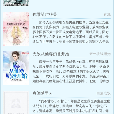
你微笑时很美
青浼
如今人们都说电竞是男生的世界。当童谣以女生
身份凭借真实实力一脚踏入电竞职业圈，成为职业联
赛中国赛区第一位正式女电竞选手，面对质疑，面对
种种不便，在队友的支持下克服困难，坚持不懈，最
终站在世界舞台，弥补中国英雄联盟大陆赛区六年无
冠的遗憾，让电竞之梦绽放。 作者行文流畅，以女性
角度深入职业圈，还原当今职业圈现状，给读者展示
无敌从仙尊奶爸开始
来一块钱阳光
电竞职业的真实一面，人设立体声动，剧情丰满精
彩，充满可读性。
薛安一去三千年，修成无上仙尊，可等回到地球
后，却发现自己多了两个双胞胎女儿。 粑粑，这条龙
味道不好吃啊！ 哦，这条祖龙活的年头太久了，肉有
点柴，下次咱们吃一万年以内的小龙。 某条从宇宙开
始就存在的巨龙躺在地上瑟瑟发抖中。 粑粑，你和别
的仙帝奶爸什么的，谁厉害啊？ 薛安一笑，没有谁能
抵挡的住薛安一拳。 如果有！ 那就两拳！ 女儿，我
春闺梦里人
白鹭成双
会让你们成为全世界，不，全宇宙最幸福的公主！而
且是两个！
“我不甘心，不甘心！即使是做鬼我也要生生世世
诅咒你们，鹣鲽散，圆镜碎，鸳鸯各自飞！”执念不
散，冤魂难离。季曼只不过是看本小说打发时间，却