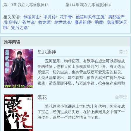
第113章 我在九零当股神13
第114章 我在九零当股神14
相关阅读:
剑破河山
/
芈月传
/
花千骨
/
他笑时风华正茂
/
男配破产
后[穿书]
/
苍兰诀
/
牧龙师
/
绝世武魂
/
魔道祖师
/
酌鹿
/
我真要逆天
啦
/
宠后之路
/
推荐阅读
星武通神
蒜书
玉河星系，物种亿万。有飘浮在虚空可以吞噬战
舰的植物，也有大如山脉横渡星河的巨兽。有无边无
尽湮灭一切的虫族，也有背生双翅可爱无害的精灵。
人类从蓝星走出，建立联邦，依靠古武推广提升身体
素质，适应星际环境，与万族争锋，抢夺生存空间和
资源，打下了一片大大的疆域。 四百年后，联邦月图
星上一个普通学生，机缘巧合获得了一枚种子，从此
繁花
金宇澄
踏上武道，走上征服星辰大海的通神之路。
繁花原著小说讲述上世纪九十年代初，阿宝变成
了宝总，经历过成功失败，在沪上弄潮儿女中留下一
段传奇，道尽一个时代的情义与至真。